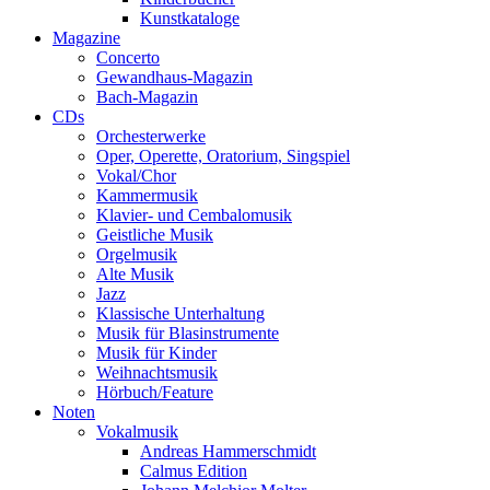
Kunstkataloge
Magazine
Concerto
Gewandhaus-Magazin
Bach-Magazin
CDs
Orchesterwerke
Oper, Operette, Oratorium, Singspiel
Vokal/Chor
Kammermusik
Klavier- und Cembalomusik
Geistliche Musik
Orgelmusik
Alte Musik
Jazz
Klassische Unterhaltung
Musik für Blasinstrumente
Musik für Kinder
Weihnachtsmusik
Hörbuch/Feature
Noten
Vokalmusik
Andreas Hammerschmidt
Calmus Edition