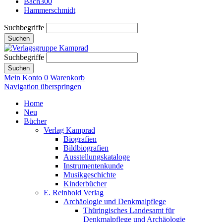
Bach300
Hammerschmidt
Suchbegriffe
Suchen
Suchbegriffe
Suchen
Mein Konto
0
Warenkorb
Navigation überspringen
Home
Neu
Bücher
Verlag Kamprad
Biografien
Bildbiografien
Ausstellungskataloge
Instrumentenkunde
Musikgeschichte
Kinderbücher
E. Reinhold Verlag
Archäologie und Denkmalpflege
Thüringisches Landesamt für
Denkmalpflege und Archäologie