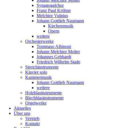
Johann Melchior Molter
Synagogalchor
Franz Paul Kröhne
Melchior Vulpius
Johann Gottlieb Naumann
Kirchenmusik
Opern
weitere
Orchesterwerke
Tommaso Albinoni
Johann Melchior Molter
Johannes Gebhardt
Friedrich Wilhelm Stade
Streichinstrumente
Klavier solo
Kammermusik
Johann Gottlieb Naumann
weitere
Holzblasinstrumente
Blechblasinstrumente
Orgelwerke
Aktuelles
Über uns
Vertrieb
Kontakt