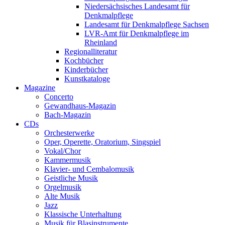
Niedersächsisches Landesamt für
Denkmalpflege
Landesamt für Denkmalpflege Sachsen
LVR-Amt für Denkmalpflege im
Rheinland
Regionalliteratur
Kochbücher
Kinderbücher
Kunstkataloge
Magazine
Concerto
Gewandhaus-Magazin
Bach-Magazin
CDs
Orchesterwerke
Oper, Operette, Oratorium, Singspiel
Vokal/Chor
Kammermusik
Klavier- und Cembalomusik
Geistliche Musik
Orgelmusik
Alte Musik
Jazz
Klassische Unterhaltung
Musik für Blasinstrumente