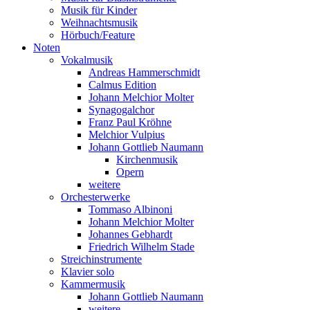
Musik für Kinder
Weihnachtsmusik
Hörbuch/Feature
Noten
Vokalmusik
Andreas Hammerschmidt
Calmus Edition
Johann Melchior Molter
Synagogalchor
Franz Paul Kröhne
Melchior Vulpius
Johann Gottlieb Naumann
Kirchenmusik
Opern
weitere
Orchesterwerke
Tommaso Albinoni
Johann Melchior Molter
Johannes Gebhardt
Friedrich Wilhelm Stade
Streichinstrumente
Klavier solo
Kammermusik
Johann Gottlieb Naumann
weitere