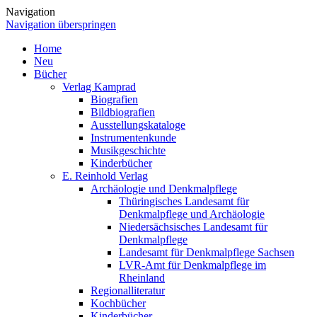
Navigation
Navigation überspringen
Home
Neu
Bücher
Verlag Kamprad
Biografien
Bildbiografien
Ausstellungskataloge
Instrumentenkunde
Musikgeschichte
Kinderbücher
E. Reinhold Verlag
Archäologie und Denkmalpflege
Thüringisches Landesamt für
Denkmalpflege und Archäologie
Niedersächsisches Landesamt für
Denkmalpflege
Landesamt für Denkmalpflege Sachsen
LVR-Amt für Denkmalpflege im
Rheinland
Regionalliteratur
Kochbücher
Kinderbücher