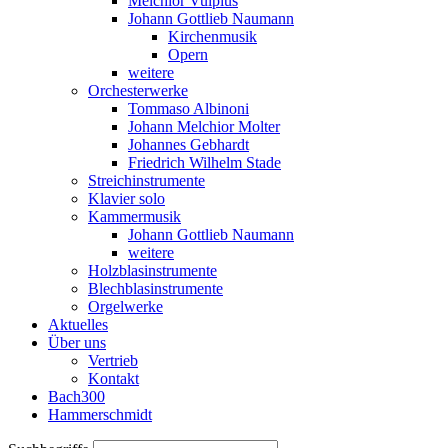
Melchior Vulpius
Johann Gottlieb Naumann
Kirchenmusik
Opern
weitere
Orchesterwerke
Tommaso Albinoni
Johann Melchior Molter
Johannes Gebhardt
Friedrich Wilhelm Stade
Streichinstrumente
Klavier solo
Kammermusik
Johann Gottlieb Naumann
weitere
Holzblasinstrumente
Blechblasinstrumente
Orgelwerke
Aktuelles
Über uns
Vertrieb
Kontakt
Bach300
Hammerschmidt