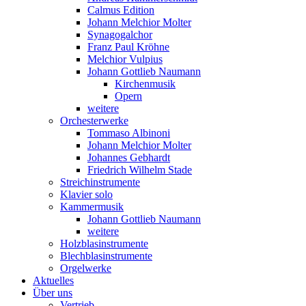
Calmus Edition
Johann Melchior Molter
Synagogalchor
Franz Paul Kröhne
Melchior Vulpius
Johann Gottlieb Naumann
Kirchenmusik
Opern
weitere
Orchesterwerke
Tommaso Albinoni
Johann Melchior Molter
Johannes Gebhardt
Friedrich Wilhelm Stade
Streichinstrumente
Klavier solo
Kammermusik
Johann Gottlieb Naumann
weitere
Holzblasinstrumente
Blechblasinstrumente
Orgelwerke
Aktuelles
Über uns
Vertrieb