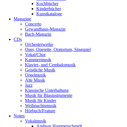
Kochbücher
Kinderbücher
Kunstkataloge
Magazine
Concerto
Gewandhaus-Magazin
Bach-Magazin
CDs
Orchesterwerke
Oper, Operette, Oratorium, Singspiel
Vokal/Chor
Kammermusik
Klavier- und Cembalomusik
Geistliche Musik
Orgelmusik
Alte Musik
Jazz
Klassische Unterhaltung
Musik für Blasinstrumente
Musik für Kinder
Weihnachtsmusik
Hörbuch/Feature
Noten
Vokalmusik
Andreas Hammerschmidt