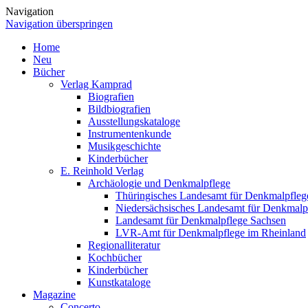
Navigation
Navigation überspringen
Home
Neu
Bücher
Verlag Kamprad
Biografien
Bildbiografien
Ausstellungskataloge
Instrumentenkunde
Musikgeschichte
Kinderbücher
E. Reinhold Verlag
Archäologie und Denkmalpflege
Thüringisches Landesamt für Denkmalpfleg
Niedersächsisches Landesamt für Denkmalp
Landesamt für Denkmalpflege Sachsen
LVR-Amt für Denkmalpflege im Rheinland
Regionalliteratur
Kochbücher
Kinderbücher
Kunstkataloge
Magazine
Concerto