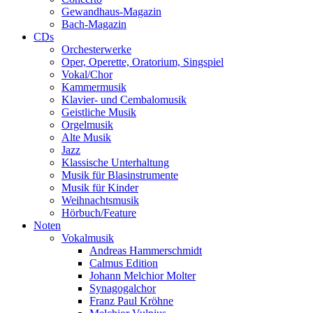
Gewandhaus-Magazin
Bach-Magazin
CDs
Orchesterwerke
Oper, Operette, Oratorium, Singspiel
Vokal/Chor
Kammermusik
Klavier- und Cembalomusik
Geistliche Musik
Orgelmusik
Alte Musik
Jazz
Klassische Unterhaltung
Musik für Blasinstrumente
Musik für Kinder
Weihnachtsmusik
Hörbuch/Feature
Noten
Vokalmusik
Andreas Hammerschmidt
Calmus Edition
Johann Melchior Molter
Synagogalchor
Franz Paul Kröhne