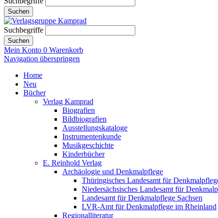
Suchbegriffe
Suchen
Suchbegriffe
Suchen
Mein Konto
0
Warenkorb
Navigation überspringen
Home
Neu
Bücher
Verlag Kamprad
Biografien
Bildbiografien
Ausstellungskataloge
Instrumentenkunde
Musikgeschichte
Kinderbücher
E. Reinhold Verlag
Archäologie und Denkmalpflege
Thüringisches Landesamt für Denkmalpfleg
Niedersächsisches Landesamt für Denkmalp
Landesamt für Denkmalpflege Sachsen
LVR-Amt für Denkmalpflege im Rheinland
Regionalliteratur