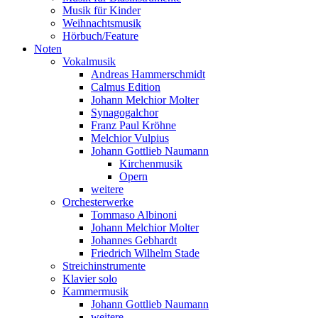
Musik für Kinder
Weihnachtsmusik
Hörbuch/Feature
Noten
Vokalmusik
Andreas Hammerschmidt
Calmus Edition
Johann Melchior Molter
Synagogalchor
Franz Paul Kröhne
Melchior Vulpius
Johann Gottlieb Naumann
Kirchenmusik
Opern
weitere
Orchesterwerke
Tommaso Albinoni
Johann Melchior Molter
Johannes Gebhardt
Friedrich Wilhelm Stade
Streichinstrumente
Klavier solo
Kammermusik
Johann Gottlieb Naumann
weitere