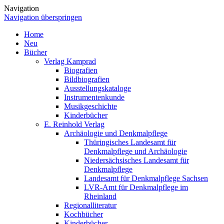
Navigation
Navigation überspringen
Home
Neu
Bücher
Verlag Kamprad
Biografien
Bildbiografien
Ausstellungskataloge
Instrumentenkunde
Musikgeschichte
Kinderbücher
E. Reinhold Verlag
Archäologie und Denkmalpflege
Thüringisches Landesamt für
Denkmalpflege und Archäologie
Niedersächsisches Landesamt für
Denkmalpflege
Landesamt für Denkmalpflege Sachsen
LVR-Amt für Denkmalpflege im
Rheinland
Regionalliteratur
Kochbücher
Kinderbücher