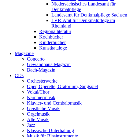
Niedersächsisches Landesamt für
Denkmalpflege
Landesamt für Denkmalpflege Sachsen
LVR-Amt für Denkmalpflege im
Rheinland
Regionalliteratur
Kochbücher
Kinderbücher
Kunstkataloge
Magazine
Concerto
Gewandhaus-Magazin
Bach-Magazin
CDs
Orchesterwerke
Oper, Operette, Oratorium, Singspiel
Vokal/Chor
Kammermusik
Klavier- und Cembalomusik
Geistliche Musik
Orgelmusik
Alte Musik
Jazz
Klassische Unterhaltung
Musik für Blasinstrumente