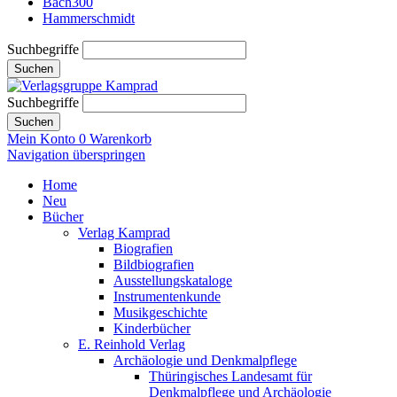
Bach300
Hammerschmidt
Suchbegriffe
Suchen
Suchbegriffe
Suchen
Mein Konto
0
Warenkorb
Navigation überspringen
Home
Neu
Bücher
Verlag Kamprad
Biografien
Bildbiografien
Ausstellungskataloge
Instrumentenkunde
Musikgeschichte
Kinderbücher
E. Reinhold Verlag
Archäologie und Denkmalpflege
Thüringisches Landesamt für
Denkmalpflege und Archäologie