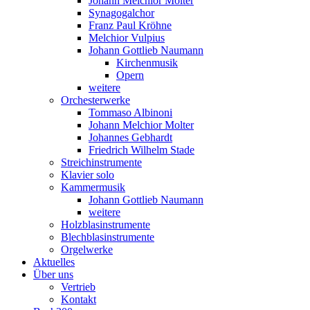
Johann Melchior Molter
Synagogalchor
Franz Paul Kröhne
Melchior Vulpius
Johann Gottlieb Naumann
Kirchenmusik
Opern
weitere
Orchesterwerke
Tommaso Albinoni
Johann Melchior Molter
Johannes Gebhardt
Friedrich Wilhelm Stade
Streichinstrumente
Klavier solo
Kammermusik
Johann Gottlieb Naumann
weitere
Holzblasinstrumente
Blechblasinstrumente
Orgelwerke
Aktuelles
Über uns
Vertrieb
Kontakt