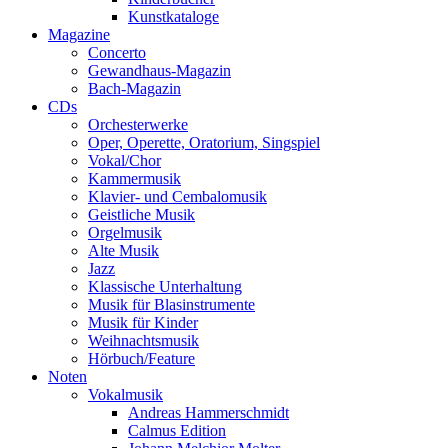
Kunstkataloge
Magazine
Concerto
Gewandhaus-Magazin
Bach-Magazin
CDs
Orchesterwerke
Oper, Operette, Oratorium, Singspiel
Vokal/Chor
Kammermusik
Klavier- und Cembalomusik
Geistliche Musik
Orgelmusik
Alte Musik
Jazz
Klassische Unterhaltung
Musik für Blasinstrumente
Musik für Kinder
Weihnachtsmusik
Hörbuch/Feature
Noten
Vokalmusik
Andreas Hammerschmidt
Calmus Edition