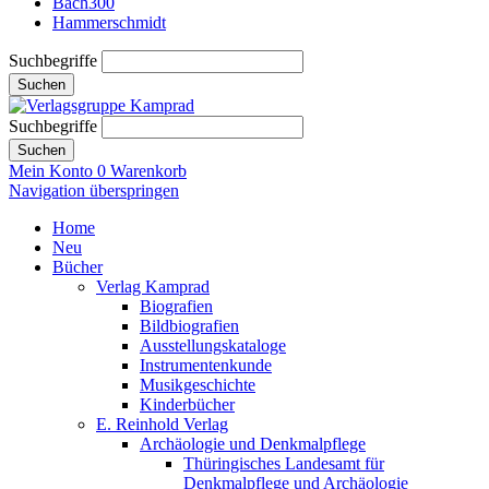
Bach300
Hammerschmidt
Suchbegriffe
Suchen
Suchbegriffe
Suchen
Mein Konto
0
Warenkorb
Navigation überspringen
Home
Neu
Bücher
Verlag Kamprad
Biografien
Bildbiografien
Ausstellungskataloge
Instrumentenkunde
Musikgeschichte
Kinderbücher
E. Reinhold Verlag
Archäologie und Denkmalpflege
Thüringisches Landesamt für
Denkmalpflege und Archäologie