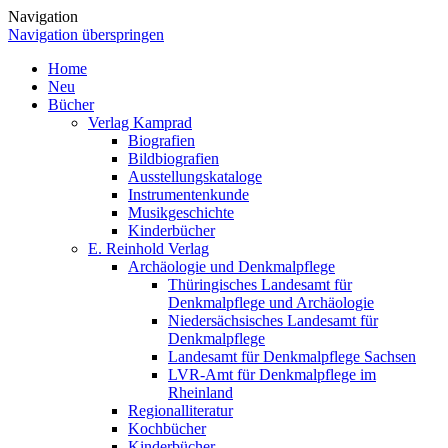
Navigation
Navigation überspringen
Home
Neu
Bücher
Verlag Kamprad
Biografien
Bildbiografien
Ausstellungskataloge
Instrumentenkunde
Musikgeschichte
Kinderbücher
E. Reinhold Verlag
Archäologie und Denkmalpflege
Thüringisches Landesamt für
Denkmalpflege und Archäologie
Niedersächsisches Landesamt für
Denkmalpflege
Landesamt für Denkmalpflege Sachsen
LVR-Amt für Denkmalpflege im
Rheinland
Regionalliteratur
Kochbücher
Kinderbücher