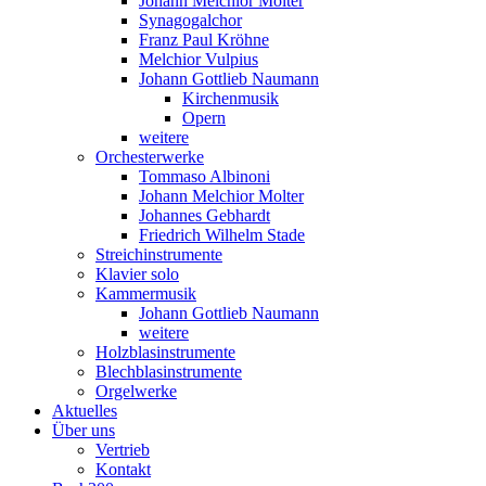
Johann Melchior Molter
Synagogalchor
Franz Paul Kröhne
Melchior Vulpius
Johann Gottlieb Naumann
Kirchenmusik
Opern
weitere
Orchesterwerke
Tommaso Albinoni
Johann Melchior Molter
Johannes Gebhardt
Friedrich Wilhelm Stade
Streichinstrumente
Klavier solo
Kammermusik
Johann Gottlieb Naumann
weitere
Holzblasinstrumente
Blechblasinstrumente
Orgelwerke
Aktuelles
Über uns
Vertrieb
Kontakt