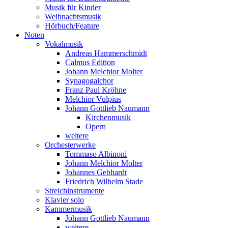
Musik für Kinder
Weihnachtsmusik
Hörbuch/Feature
Noten
Vokalmusik
Andreas Hammerschmidt
Calmus Edition
Johann Melchior Molter
Synagogalchor
Franz Paul Kröhne
Melchior Vulpius
Johann Gottlieb Naumann
Kirchenmusik
Opern
weitere
Orchesterwerke
Tommaso Albinoni
Johann Melchior Molter
Johannes Gebhardt
Friedrich Wilhelm Stade
Streichinstrumente
Klavier solo
Kammermusik
Johann Gottlieb Naumann
weitere