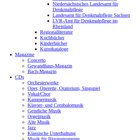
Niedersächsisches Landesamt für
Denkmalpflege
Landesamt für Denkmalpflege Sachsen
LVR-Amt für Denkmalpflege im
Rheinland
Regionalliteratur
Kochbücher
Kinderbücher
Kunstkataloge
Magazine
Concerto
Gewandhaus-Magazin
Bach-Magazin
CDs
Orchesterwerke
Oper, Operette, Oratorium, Singspiel
Vokal/Chor
Kammermusik
Klavier- und Cembalomusik
Geistliche Musik
Orgelmusik
Alte Musik
Jazz
Klassische Unterhaltung
Musik für Blasinstrumente