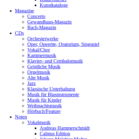
Kunstkataloge
Magazine
Concerto
Gewandhaus-Magazin
Bach-Magazin
CDs
Orchesterwerke
Oper, Operette, Oratorium, Singspiel
Vokal/Chor
Kammermusik
Klavier- und Cembalomusik
Geistliche Musik
Orgelmusik
Alte Musik
Jazz
Klassische Unterhaltung
Musik für Blasinstrumente
Musik für Kinder
Weihnachtsmusik
Hörbuch/Feature
Noten
Vokalmusik
Andreas Hammerschmidt
Calmus Edition