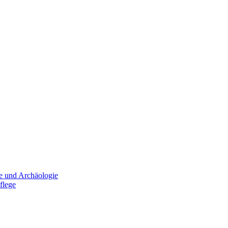
e und Archäologie
flege