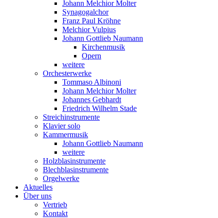
Johann Melchior Molter
Synagogalchor
Franz Paul Kröhne
Melchior Vulpius
Johann Gottlieb Naumann
Kirchenmusik
Opern
weitere
Orchesterwerke
Tommaso Albinoni
Johann Melchior Molter
Johannes Gebhardt
Friedrich Wilhelm Stade
Streichinstrumente
Klavier solo
Kammermusik
Johann Gottlieb Naumann
weitere
Holzblasinstrumente
Blechblasinstrumente
Orgelwerke
Aktuelles
Über uns
Vertrieb
Kontakt