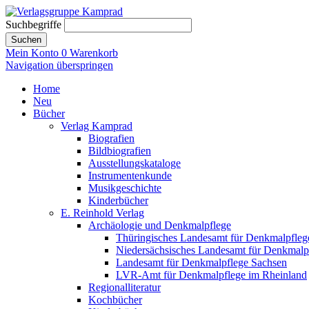
Suchbegriffe
Suchen
Mein Konto
0
Warenkorb
Navigation überspringen
Home
Neu
Bücher
Verlag Kamprad
Biografien
Bildbiografien
Ausstellungskataloge
Instrumentenkunde
Musikgeschichte
Kinderbücher
E. Reinhold Verlag
Archäologie und Denkmalpflege
Thüringisches Landesamt für Denkmalpfleg
Niedersächsisches Landesamt für Denkmalp
Landesamt für Denkmalpflege Sachsen
LVR-Amt für Denkmalpflege im Rheinland
Regionalliteratur
Kochbücher