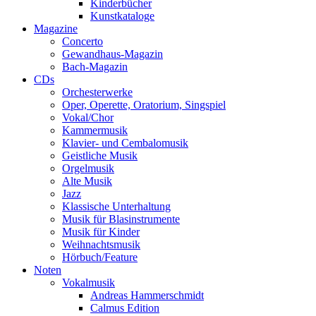
Kinderbücher
Kunstkataloge
Magazine
Concerto
Gewandhaus-Magazin
Bach-Magazin
CDs
Orchesterwerke
Oper, Operette, Oratorium, Singspiel
Vokal/Chor
Kammermusik
Klavier- und Cembalomusik
Geistliche Musik
Orgelmusik
Alte Musik
Jazz
Klassische Unterhaltung
Musik für Blasinstrumente
Musik für Kinder
Weihnachtsmusik
Hörbuch/Feature
Noten
Vokalmusik
Andreas Hammerschmidt
Calmus Edition