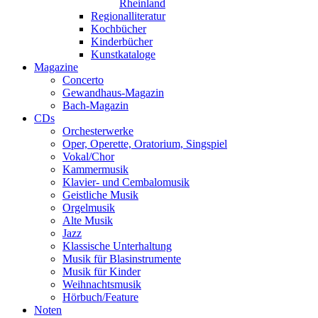
Rheinland
Regionalliteratur
Kochbücher
Kinderbücher
Kunstkataloge
Magazine
Concerto
Gewandhaus-Magazin
Bach-Magazin
CDs
Orchesterwerke
Oper, Operette, Oratorium, Singspiel
Vokal/Chor
Kammermusik
Klavier- und Cembalomusik
Geistliche Musik
Orgelmusik
Alte Musik
Jazz
Klassische Unterhaltung
Musik für Blasinstrumente
Musik für Kinder
Weihnachtsmusik
Hörbuch/Feature
Noten