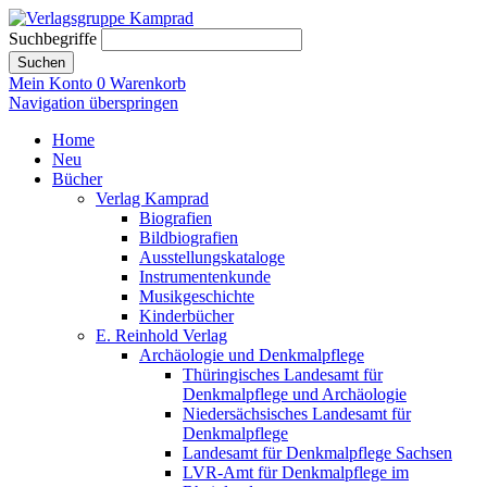
Suchbegriffe
Suchen
Mein Konto
0
Warenkorb
Navigation überspringen
Home
Neu
Bücher
Verlag Kamprad
Biografien
Bildbiografien
Ausstellungskataloge
Instrumentenkunde
Musikgeschichte
Kinderbücher
E. Reinhold Verlag
Archäologie und Denkmalpflege
Thüringisches Landesamt für
Denkmalpflege und Archäologie
Niedersächsisches Landesamt für
Denkmalpflege
Landesamt für Denkmalpflege Sachsen
LVR-Amt für Denkmalpflege im