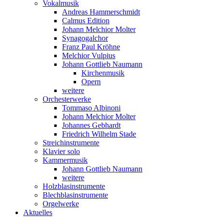
Vokalmusik
Andreas Hammerschmidt
Calmus Edition
Johann Melchior Molter
Synagogalchor
Franz Paul Kröhne
Melchior Vulpius
Johann Gottlieb Naumann
Kirchenmusik
Opern
weitere
Orchesterwerke
Tommaso Albinoni
Johann Melchior Molter
Johannes Gebhardt
Friedrich Wilhelm Stade
Streichinstrumente
Klavier solo
Kammermusik
Johann Gottlieb Naumann
weitere
Holzblasinstrumente
Blechblasinstrumente
Orgelwerke
Aktuelles