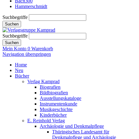
Bach300
Hammerschmidt
Suchbegriffe
Suchen
Suchbegriffe
Suchen
Mein Konto
0
Warenkorb
Navigation überspringen
Home
Neu
Bücher
Verlag Kamprad
Biografien
Bildbiografien
Ausstellungskataloge
Instrumentenkunde
Musikgeschichte
Kinderbücher
E. Reinhold Verlag
Archäologie und Denkmalpflege
Thüringisches Landesamt für
Denkmalpflege und Archäologie