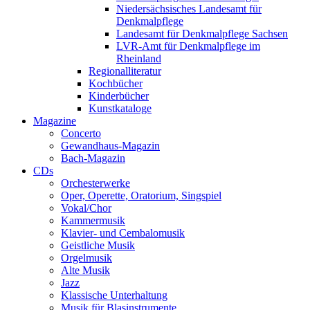
Niedersächsisches Landesamt für
Denkmalpflege
Landesamt für Denkmalpflege Sachsen
LVR-Amt für Denkmalpflege im
Rheinland
Regionalliteratur
Kochbücher
Kinderbücher
Kunstkataloge
Magazine
Concerto
Gewandhaus-Magazin
Bach-Magazin
CDs
Orchesterwerke
Oper, Operette, Oratorium, Singspiel
Vokal/Chor
Kammermusik
Klavier- und Cembalomusik
Geistliche Musik
Orgelmusik
Alte Musik
Jazz
Klassische Unterhaltung
Musik für Blasinstrumente