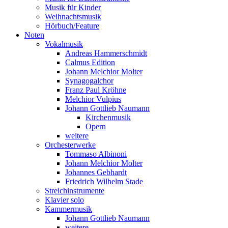
Musik für Kinder
Weihnachtsmusik
Hörbuch/Feature
Noten
Vokalmusik
Andreas Hammerschmidt
Calmus Edition
Johann Melchior Molter
Synagogalchor
Franz Paul Kröhne
Melchior Vulpius
Johann Gottlieb Naumann
Kirchenmusik
Opern
weitere
Orchesterwerke
Tommaso Albinoni
Johann Melchior Molter
Johannes Gebhardt
Friedrich Wilhelm Stade
Streichinstrumente
Klavier solo
Kammermusik
Johann Gottlieb Naumann
weitere