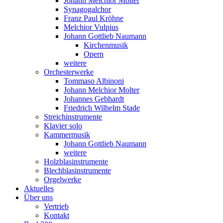
Johann Melchior Molter
Synagogalchor
Franz Paul Kröhne
Melchior Vulpius
Johann Gottlieb Naumann
Kirchenmusik
Opern
weitere
Orchesterwerke
Tommaso Albinoni
Johann Melchior Molter
Johannes Gebhardt
Friedrich Wilhelm Stade
Streichinstrumente
Klavier solo
Kammermusik
Johann Gottlieb Naumann
weitere
Holzblasinstrumente
Blechblasinstrumente
Orgelwerke
Aktuelles
Über uns
Vertrieb
Kontakt