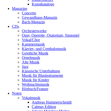
Kunstkataloge
Magazine
Concerto
Gewandhaus-Magazin
Bach-Magazin
CDs
Orchesterwerke
Oper, Operette, Oratorium, Singspiel
Vokal/Chor
Kammermusik
Klavier- und Cembalomusik
Geistliche Musik
Orgelmusik
Alte Musik
Jazz
Klassische Unterhaltung
Musik für Blasinstrumente
Musik für Kinder
Weihnachtsmusik
Hörbuch/Feature
Noten
Vokalmusik
Andreas Hammerschmidt
Calmus Edition