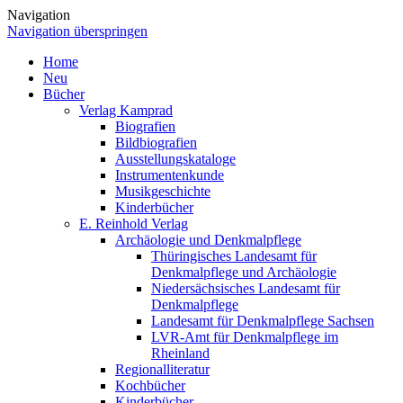
Navigation
Navigation überspringen
Home
Neu
Bücher
Verlag Kamprad
Biografien
Bildbiografien
Ausstellungskataloge
Instrumentenkunde
Musikgeschichte
Kinderbücher
E. Reinhold Verlag
Archäologie und Denkmalpflege
Thüringisches Landesamt für
Denkmalpflege und Archäologie
Niedersächsisches Landesamt für
Denkmalpflege
Landesamt für Denkmalpflege Sachsen
LVR-Amt für Denkmalpflege im
Rheinland
Regionalliteratur
Kochbücher
Kinderbücher