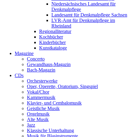
Niedersächsisches Landesamt für
Denkmalpflege
Landesamt für Denkmalpflege Sachsen
LVR-Amt für Denkmalpflege im
Rheinland
Regionalliteratur
Kochbücher
Kinderbücher
Kunstkataloge
Magazine
Concerto
Gewandhaus-Magazin
Bach-Magazin
CDs
Orchesterwerke
Oper, Operette, Oratorium, Singspiel
Vokal/Chor
Kammermusik
Klavier- und Cembalomusik
Geistliche Musik
Orgelmusik
Alte Musik
Jazz
Klassische Unterhaltung
Musik für Blasinstrumente