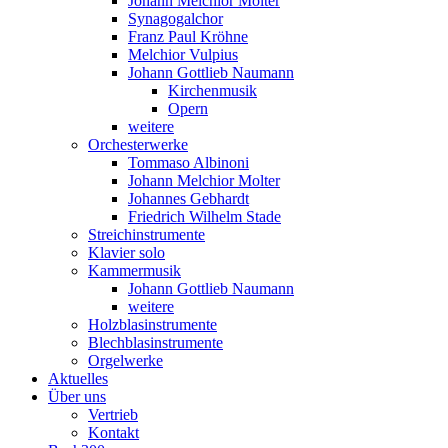
Johann Melchior Molter
Synagogalchor
Franz Paul Kröhne
Melchior Vulpius
Johann Gottlieb Naumann
Kirchenmusik
Opern
weitere
Orchesterwerke
Tommaso Albinoni
Johann Melchior Molter
Johannes Gebhardt
Friedrich Wilhelm Stade
Streichinstrumente
Klavier solo
Kammermusik
Johann Gottlieb Naumann
weitere
Holzblasinstrumente
Blechblasinstrumente
Orgelwerke
Aktuelles
Über uns
Vertrieb
Kontakt