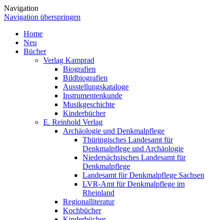
Navigation
Navigation überspringen
Home
Neu
Bücher
Verlag Kamprad
Biografien
Bildbiografien
Ausstellungskataloge
Instrumentenkunde
Musikgeschichte
Kinderbücher
E. Reinhold Verlag
Archäologie und Denkmalpflege
Thüringisches Landesamt für
Denkmalpflege und Archäologie
Niedersächsisches Landesamt für
Denkmalpflege
Landesamt für Denkmalpflege Sachsen
LVR-Amt für Denkmalpflege im
Rheinland
Regionalliteratur
Kochbücher
Kinderbücher