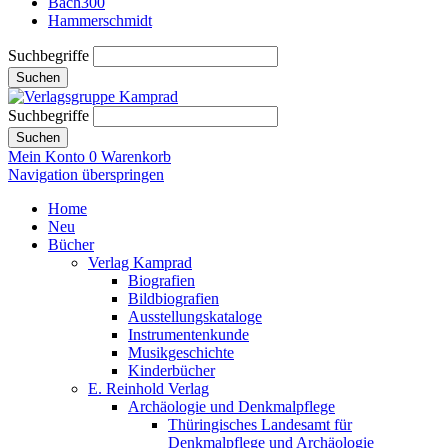
Bach300
Hammerschmidt
Suchbegriffe
Suchen
Suchbegriffe
Suchen
Mein Konto
0
Warenkorb
Navigation überspringen
Home
Neu
Bücher
Verlag Kamprad
Biografien
Bildbiografien
Ausstellungskataloge
Instrumentenkunde
Musikgeschichte
Kinderbücher
E. Reinhold Verlag
Archäologie und Denkmalpflege
Thüringisches Landesamt für
Denkmalpflege und Archäologie