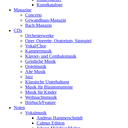
Kunstkataloge
Magazine
Concerto
Gewandhaus-Magazin
Bach-Magazin
CDs
Orchesterwerke
Oper, Operette, Oratorium, Singspiel
Vokal/Chor
Kammermusik
Klavier- und Cembalomusik
Geistliche Musik
Orgelmusik
Alte Musik
Jazz
Klassische Unterhaltung
Musik für Blasinstrumente
Musik für Kinder
Weihnachtsmusik
Hörbuch/Feature
Noten
Vokalmusik
Andreas Hammerschmidt
Calmus Edition