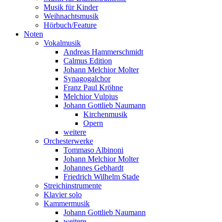
Musik für Kinder
Weihnachtsmusik
Hörbuch/Feature
Noten
Vokalmusik
Andreas Hammerschmidt
Calmus Edition
Johann Melchior Molter
Synagogalchor
Franz Paul Kröhne
Melchior Vulpius
Johann Gottlieb Naumann
Kirchenmusik
Opern
weitere
Orchesterwerke
Tommaso Albinoni
Johann Melchior Molter
Johannes Gebhardt
Friedrich Wilhelm Stade
Streichinstrumente
Klavier solo
Kammermusik
Johann Gottlieb Naumann
weitere