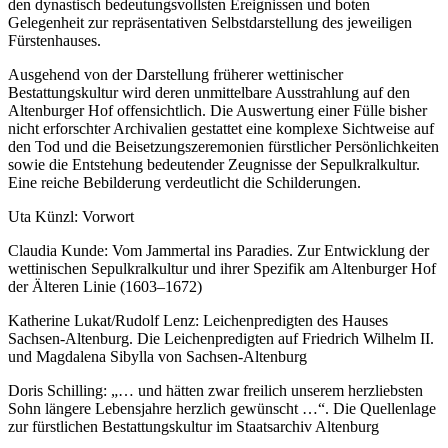
den dynastisch bedeutungsvollsten Ereignissen und boten
Gelegenheit zur repräsentativen Selbstdarstellung des jeweiligen
Fürstenhauses.
Ausgehend von der Darstellung früherer wettinischer
Bestattungskultur wird deren unmittelbare Ausstrahlung auf den
Altenburger Hof offensichtlich. Die Auswertung einer Fülle bisher
nicht erforschter Archivalien gestattet eine komplexe Sichtweise auf
den Tod und die Beisetzungszeremonien fürstlicher Persönlichkeiten
sowie die Entstehung bedeutender Zeugnisse der Sepulkralkultur.
Eine reiche Bebilderung verdeutlicht die Schilderungen.
Uta Künzl: Vorwort
Claudia Kunde: Vom Jammertal ins Paradies. Zur Entwicklung der
wettinischen Sepulkralkultur und ihrer Spezifik am Altenburger Hof
der Älteren Linie (1603–1672)
Katherine Lukat/Rudolf Lenz: Leichenpredigten des Hauses
Sachsen-Altenburg. Die Leichenpredigten auf Friedrich Wilhelm II.
und Magdalena Sibylla von Sachsen-Altenburg
Doris Schilling: „… und hätten zwar freilich unserem herzliebsten
Sohn längere Lebensjahre herzlich gewünscht …“. Die Quellenlage
zur fürstlichen Bestattungskultur im Staatsarchiv Altenburg