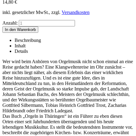
14,80
€
inkl. gesetzlicher MwSt., zzgl.
Versandkosten
Anzahl:
Beschreibung
Inhalt
Details
Wer wird beim Anhören von Orgelmusik nicht schon einmal an eine
Reise gedacht haben? Eine Klangweltenreise im Ohr zunächst –
aber nichts liegt näher, als diesem Erlebnis das einer wirklichen
Reise hinzuzufügen. Und es ist eine gute Idee, dies in
Mitteldeutschland zu tun, in den Heimatländern der Reformation,
deren Geist der Orgelmusik so starke Impulse gab, der Landschaft
Johann Sebastian Bachs, des Meisters der Orgelmusik schlechthin,
und der Wirkungsstätten so berühmter Orgelbaumeister wie
Gottfried Silbermann, Tobias Heinrich Gottfried Trost, Zacharias
Hildebrandt oder Friedrich Ladegast.
Das Buch „Orgeln in Thüringen“ ist ein Führer zu eben diesen
Orten einer seit Jahrhunderten überragenden und bis heute
lebendigen Musikkultur. Es stellt die bedeutendsten Instrumente vor,
beschreibt die zugehörigen Kirchen- bzw. Konzerträume, erwähnt