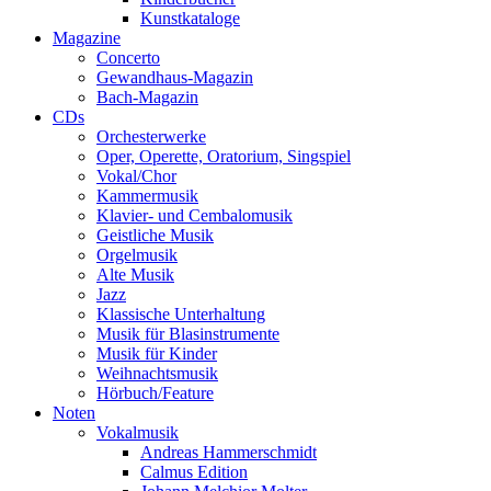
Kunstkataloge
Magazine
Concerto
Gewandhaus-Magazin
Bach-Magazin
CDs
Orchesterwerke
Oper, Operette, Oratorium, Singspiel
Vokal/Chor
Kammermusik
Klavier- und Cembalomusik
Geistliche Musik
Orgelmusik
Alte Musik
Jazz
Klassische Unterhaltung
Musik für Blasinstrumente
Musik für Kinder
Weihnachtsmusik
Hörbuch/Feature
Noten
Vokalmusik
Andreas Hammerschmidt
Calmus Edition