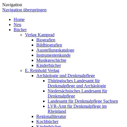
Navigation
Navigation überspringen
Home
Neu
Bücher
Verlag Kamprad
Biografien
Bildbiografien
Ausstellungskataloge
Instrumentenkunde
Musikgeschichte
Kinderbücher
E. Reinhold Verlag
Archäologie und Denkmalpflege
Thüringisches Landesamt für
Denkmalpflege und Archäologie
Niedersächsisches Landesamt für
Denkmalpflege
Landesamt für Denkmalpflege Sachsen
LVR-Amt für Denkmalpflege im
Rheinland
Regionalliteratur
Kochbücher
Kinderbücher