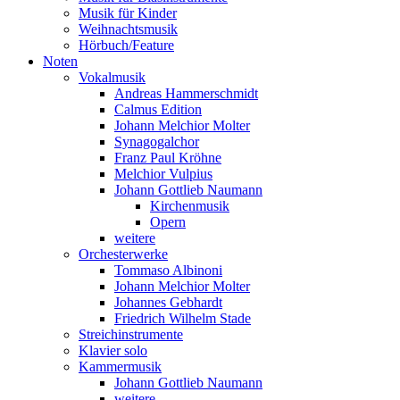
Musik für Kinder
Weihnachtsmusik
Hörbuch/Feature
Noten
Vokalmusik
Andreas Hammerschmidt
Calmus Edition
Johann Melchior Molter
Synagogalchor
Franz Paul Kröhne
Melchior Vulpius
Johann Gottlieb Naumann
Kirchenmusik
Opern
weitere
Orchesterwerke
Tommaso Albinoni
Johann Melchior Molter
Johannes Gebhardt
Friedrich Wilhelm Stade
Streichinstrumente
Klavier solo
Kammermusik
Johann Gottlieb Naumann
weitere