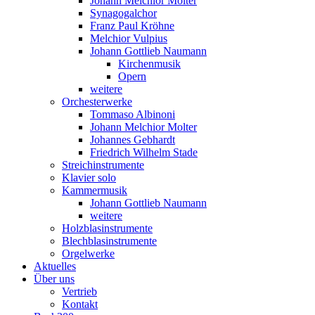
Johann Melchior Molter
Synagogalchor
Franz Paul Kröhne
Melchior Vulpius
Johann Gottlieb Naumann
Kirchenmusik
Opern
weitere
Orchesterwerke
Tommaso Albinoni
Johann Melchior Molter
Johannes Gebhardt
Friedrich Wilhelm Stade
Streichinstrumente
Klavier solo
Kammermusik
Johann Gottlieb Naumann
weitere
Holzblasinstrumente
Blechblasinstrumente
Orgelwerke
Aktuelles
Über uns
Vertrieb
Kontakt