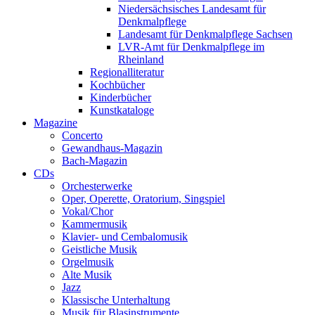
Niedersächsisches Landesamt für
Denkmalpflege
Landesamt für Denkmalpflege Sachsen
LVR-Amt für Denkmalpflege im
Rheinland
Regionalliteratur
Kochbücher
Kinderbücher
Kunstkataloge
Magazine
Concerto
Gewandhaus-Magazin
Bach-Magazin
CDs
Orchesterwerke
Oper, Operette, Oratorium, Singspiel
Vokal/Chor
Kammermusik
Klavier- und Cembalomusik
Geistliche Musik
Orgelmusik
Alte Musik
Jazz
Klassische Unterhaltung
Musik für Blasinstrumente