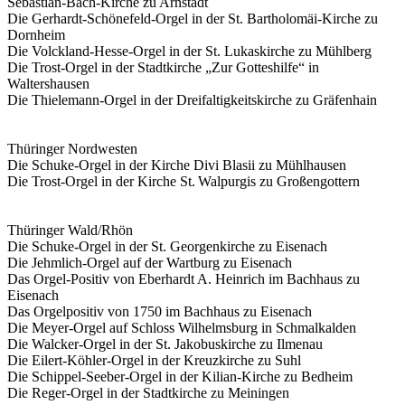
Sebastian-Bach-Kirche zu Arnstadt
Die Gerhardt-Schönefeld-Orgel in der St. Bartholomäi-Kirche zu
Dornheim
Die Volckland-Hesse-Orgel in der St. Lukaskirche zu Mühlberg
Die Trost-Orgel in der Stadtkirche „Zur Gotteshilfe“ in
Waltershausen
Die Thielemann-Orgel in der Dreifaltigkeitskirche zu Gräfenhain
Thüringer Nordwesten
Die Schuke-Orgel in der Kirche Divi Blasii zu Mühlhausen
Die Trost-Orgel in der Kirche St. Walpurgis zu Großengottern
Thüringer Wald/Rhön
Die Schuke-Orgel in der St. Georgenkirche zu Eisenach
Die Jehmlich-Orgel auf der Wartburg zu Eisenach
Das Orgel-Positiv von Eberhardt A. Heinrich im Bachhaus zu
Eisenach
Das Orgelpositiv von 1750 im Bachhaus zu Eisenach
Die Meyer-Orgel auf Schloss Wilhelmsburg in Schmalkalden
Die Walcker-Orgel in der St. Jakobuskirche zu Ilmenau
Die Eilert-Köhler-Orgel in der Kreuzkirche zu Suhl
Die Schippel-Seeber-Orgel in der Kilian-Kirche zu Bedheim
Die Reger-Orgel in der Stadtkirche zu Meiningen