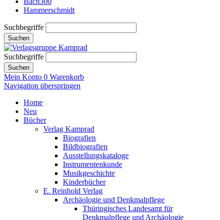
Bach300
Hammerschmidt
Suchbegriffe
Suchen
Suchbegriffe
Suchen
Mein Konto
0
Warenkorb
Navigation überspringen
Home
Neu
Bücher
Verlag Kamprad
Biografien
Bildbiografien
Ausstellungskataloge
Instrumentenkunde
Musikgeschichte
Kinderbücher
E. Reinhold Verlag
Archäologie und Denkmalpflege
Thüringisches Landesamt für
Denkmalpflege und Archäologie