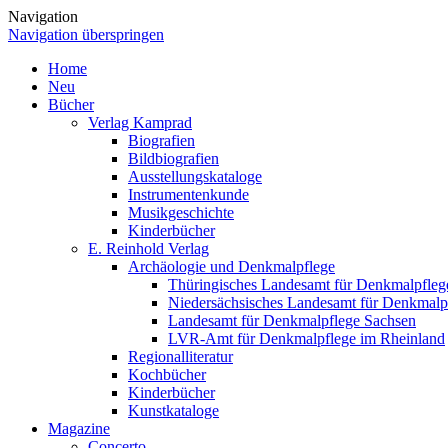
Navigation
Navigation überspringen
Home
Neu
Bücher
Verlag Kamprad
Biografien
Bildbiografien
Ausstellungskataloge
Instrumentenkunde
Musikgeschichte
Kinderbücher
E. Reinhold Verlag
Archäologie und Denkmalpflege
Thüringisches Landesamt für Denkmalpfleg
Niedersächsisches Landesamt für Denkmalp
Landesamt für Denkmalpflege Sachsen
LVR-Amt für Denkmalpflege im Rheinland
Regionalliteratur
Kochbücher
Kinderbücher
Kunstkataloge
Magazine
Concerto