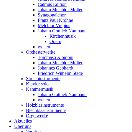
Calmus Edition
Johann Melchior Molter
Synagogalchor
Franz Paul Kröhne
Melchior Vulpius
Johann Gottlieb Naumann
Kirchenmusik
Opern
weitere
Orchesterwerke
Tommaso Albinoni
Johann Melchior Molter
Johannes Gebhardt
Friedrich Wilhelm Stade
Streichinstrumente
Klavier solo
Kammermusik
Johann Gottlieb Naumann
weitere
Holzblasinstrumente
Blechblasinstrumente
Orgelwerke
Aktuelles
Über uns
Vertrieb