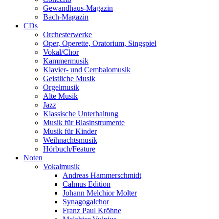
Gewandhaus-Magazin
Bach-Magazin
CDs
Orchesterwerke
Oper, Operette, Oratorium, Singspiel
Vokal/Chor
Kammermusik
Klavier- und Cembalomusik
Geistliche Musik
Orgelmusik
Alte Musik
Jazz
Klassische Unterhaltung
Musik für Blasinstrumente
Musik für Kinder
Weihnachtsmusik
Hörbuch/Feature
Noten
Vokalmusik
Andreas Hammerschmidt
Calmus Edition
Johann Melchior Molter
Synagogalchor
Franz Paul Kröhne