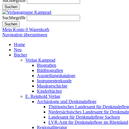
Suchbegriffe
Suchen
Suchbegriffe
Suchen
Mein Konto
0
Warenkorb
Navigation überspringen
Home
Neu
Bücher
Verlag Kamprad
Biografien
Bildbiografien
Ausstellungskataloge
Instrumentenkunde
Musikgeschichte
Kinderbücher
E. Reinhold Verlag
Archäologie und Denkmalpflege
Thüringisches Landesamt für Denkmalpfleg
Niedersächsisches Landesamt für Denkmalp
Landesamt für Denkmalpflege Sachsen
LVR-Amt für Denkmalpflege im Rheinland
Regionalliteratur