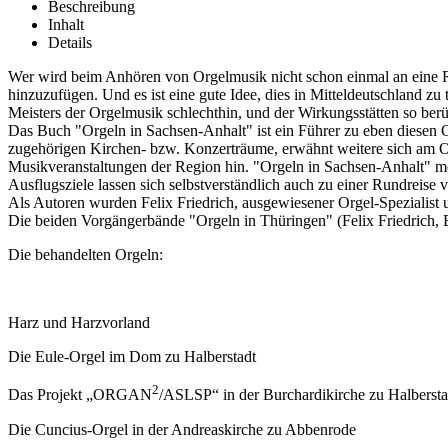
Beschreibung
Inhalt
Details
Wer wird beim Anhören von Orgelmusik nicht schon einmal an eine Rei
hinzuzufügen. Und es ist eine gute Idee, dies in Mitteldeutschland z
Meisters der Orgelmusik schlechthin, und der Wirkungsstätten so berü
Das Buch "Orgeln in Sachsen-Anhalt" ist ein Führer zu eben diesen Or
zugehörigen Kirchen- bzw. Konzerträume, erwähnt weitere sich am Or
Musikveranstaltungen der Region hin. "Orgeln in Sachsen-Anhalt" möc
Ausflugsziele lassen sich selbstverständlich auch zu einer Rundreise 
Als Autoren wurden Felix Friedrich, ausgewiesener Orgel-Spezialist 
Die beiden Vorgängerbände "Orgeln in Thüringen" (Felix Friedrich, E
Die behandelten Orgeln:
Harz und Harzvorland
Die Eule-Orgel im Dom zu Halberstadt
2
Das Projekt „ORGAN
/ASLSP“ in der Burchardikirche zu Halbersta
Die Cuncius-Orgel in der Andreaskirche zu Abbenrode