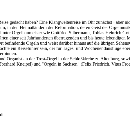
se gedacht haben? Eine Klangweltenreise im Ohr zunächst - aber nichts
u tun, in den Heimatländern der Reformation, deren Geist der Orgelmusi
hmter Orgelbaumeister wie Gottfried Silbermann, Tobias Heinrich Gottf
ten einer seit Jahrhunderten überragenden und bis heute lebendigen Mus
t befindende Orgeln und weist darüber hinaus auf die übrigen Sehens
hte ein Reiseführer sein, der für Tages- und Wochenendausflüge ebenso
verbinden.
und Organist an der Trost-Orgel in der Schloßkirche zu Altenburg, so
berhard Kneipel) und "Orgeln in Sachsen" (Felix Friedrich, Vitus Froe
dt