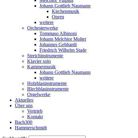
Melchior Vulpius
Johann Gottlieb Naumann
Kirchenmusik
Opern
weitere
Orchesterwerke
Tommaso Albinoni
Johann Melchior Molter
Johannes Gebhardt
Friedrich Wilhelm Stade
Streichinstrumente
Klavier solo
Kammermusik
Johann Gottlieb Naumann
weitere
Holzblasinstrumente
Blechblasinstrumente
Orgelwerke
Aktuelles
Über uns
Vertrieb
Kontakt
Bach300
Hammerschmidt