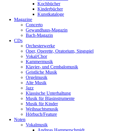
Kochbücher
Kinderbücher
Kunstkataloge
Magazine
Concerto
Gewandhaus-Magazin
Bach-Magazin
CDs
Orchesterwerke
Oper, Operette, Oratorium, Singspiel
Vokal/Chor
Kammermusik
Klavier- und Cembalomusik
Geistliche Musik
Orgelmusik
Alte Musik
Jazz
Klassische Unterhaltung
Musik für Blasinstrumente
Musik für Kinder
Weihnachtsmusik
Hörbuch/Feature
Noten
Vokalmusik
Andreas Hammerschmidt