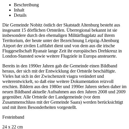
Beschreibung
Inhalt
Details
Die Gemeinde Nobitz östlich der Skatstadt Altenburg besteht aus
insgesamt 15 dörflichen Ortsteilen. Überregional bekannt ist sie
insbesondere durch den ehemaligen Militärflugplatz auf ihrem
Territorium, der heute unter der Bezeichnung Leipzig-Altenburg
Airport der zivilen Luftfahrt dient und von dem aus die irische
Fluggesellschaft Ryanair lange Zeit ihr europäisches Drehkreuz in
London-Stansted sowie weitere Flugziele in Europa ansteuerte.
Bereits in den 1990er Jahren gab die Gemeinde einen Bildband
heraus, der sich mit der Entwicklung der Ortsteile beschäftigte.
Vieles hat sich in der Zwischenzeit
viagra
verändert und
weiterentwickelt, so daß eine weitere Dokumentation reizvoll
erschien. Bildern aus den 1980er und 1990er Jahren stehen daher im
neuen Bildband aktuelle Aufnahmen aus den Jahren 2008 und 2009
gegenüber. Alle Ortsteile der Landgemeinde (vor dem
Zusammenschluss mit der Gemeinde Saara) werden berücksichtigt
und mit ihren Besonderheiten vorgestellt.
Festeinband
24 x 22 cm