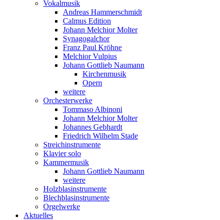
Vokalmusik
Andreas Hammerschmidt
Calmus Edition
Johann Melchior Molter
Synagogalchor
Franz Paul Kröhne
Melchior Vulpius
Johann Gottlieb Naumann
Kirchenmusik
Opern
weitere
Orchesterwerke
Tommaso Albinoni
Johann Melchior Molter
Johannes Gebhardt
Friedrich Wilhelm Stade
Streichinstrumente
Klavier solo
Kammermusik
Johann Gottlieb Naumann
weitere
Holzblasinstrumente
Blechblasinstrumente
Orgelwerke
Aktuelles