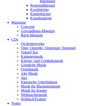
Rheinland
Regionalliteratur
Kochbücher
Kinderbücher
Kunstkataloge
Magazine
Concerto
Gewandhaus-Magazin
Bach-Magazin
CDs
Orchesterwerke
Oper, Operette, Oratorium, Singspiel
Vokal/Chor
Kammermusik
Klavier- und Cembalomusik
Geistliche Musik
Orgelmusik
Alte Musik
Jazz
Klassische Unterhaltung
Musik für Blasinstrumente
Musik für Kinder
Weihnachtsmusik
Hörbuch/Feature
Noten