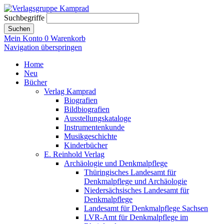
Suchbegriffe
Suchen
Mein Konto
0
Warenkorb
Navigation überspringen
Home
Neu
Bücher
Verlag Kamprad
Biografien
Bildbiografien
Ausstellungskataloge
Instrumentenkunde
Musikgeschichte
Kinderbücher
E. Reinhold Verlag
Archäologie und Denkmalpflege
Thüringisches Landesamt für
Denkmalpflege und Archäologie
Niedersächsisches Landesamt für
Denkmalpflege
Landesamt für Denkmalpflege Sachsen
LVR-Amt für Denkmalpflege im