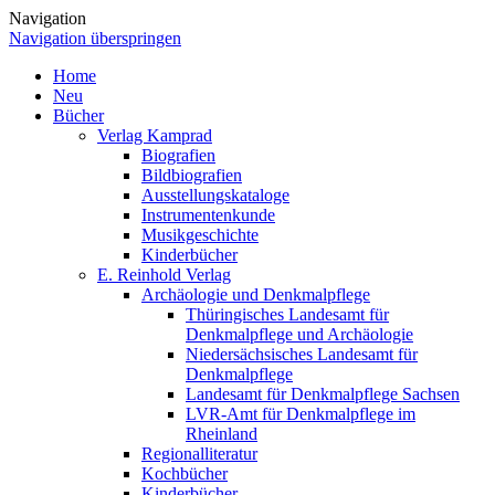
Navigation
Navigation überspringen
Home
Neu
Bücher
Verlag Kamprad
Biografien
Bildbiografien
Ausstellungskataloge
Instrumentenkunde
Musikgeschichte
Kinderbücher
E. Reinhold Verlag
Archäologie und Denkmalpflege
Thüringisches Landesamt für
Denkmalpflege und Archäologie
Niedersächsisches Landesamt für
Denkmalpflege
Landesamt für Denkmalpflege Sachsen
LVR-Amt für Denkmalpflege im
Rheinland
Regionalliteratur
Kochbücher
Kinderbücher