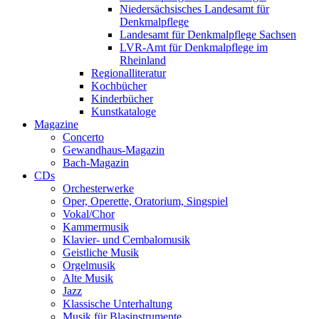
Niedersächsisches Landesamt für
Denkmalpflege
Landesamt für Denkmalpflege Sachsen
LVR-Amt für Denkmalpflege im
Rheinland
Regionalliteratur
Kochbücher
Kinderbücher
Kunstkataloge
Magazine
Concerto
Gewandhaus-Magazin
Bach-Magazin
CDs
Orchesterwerke
Oper, Operette, Oratorium, Singspiel
Vokal/Chor
Kammermusik
Klavier- und Cembalomusik
Geistliche Musik
Orgelmusik
Alte Musik
Jazz
Klassische Unterhaltung
Musik für Blasinstrumente