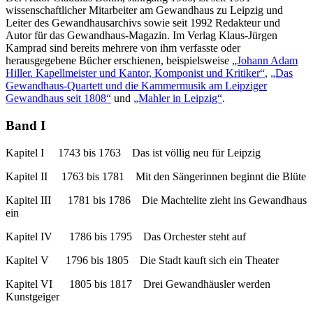
wissenschaftlicher Mitarbeiter am Gewandhaus zu Leipzig und
Leiter des Gewandhausarchivs sowie seit 1992 Redakteur und
Autor für das Gewandhaus-Magazin. Im Verlag Klaus-Jürgen
Kamprad sind bereits mehrere von ihm verfasste oder
herausgegebene Bücher erschienen, beispielsweise
„Johann Adam
Hiller. Kapellmeister und Kantor, Komponist und Kritiker“
,
„Das
Gewandhaus-Quartett und die Kammermusik am Leipziger
Gewandhaus seit 1808“
und
„Mahler in Leipzig“
.
Band I
Kapitel I 1743 bis 1763 Das ist völlig neu für Leipzig
Kapitel II 1763 bis 1781 Mit den Sängerinnen beginnt die Blüte
Kapitel III 1781 bis 1786 Die Machtelite zieht ins Gewandhaus
ein
Kapitel IV 1786 bis 1795 Das Orchester steht auf
Kapitel V 1796 bis 1805 Die Stadt kauft sich ein Theater
Kapitel VI 1805 bis 1817 Drei Gewandhäusler werden
Kunstgeiger