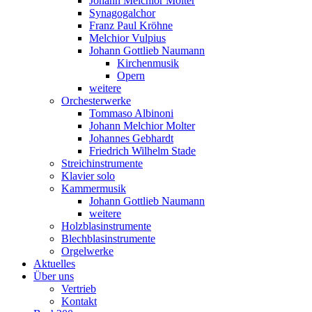
Johann Melchior Molter
Synagogalchor
Franz Paul Kröhne
Melchior Vulpius
Johann Gottlieb Naumann
Kirchenmusik
Opern
weitere
Orchesterwerke
Tommaso Albinoni
Johann Melchior Molter
Johannes Gebhardt
Friedrich Wilhelm Stade
Streichinstrumente
Klavier solo
Kammermusik
Johann Gottlieb Naumann
weitere
Holzblasinstrumente
Blechblasinstrumente
Orgelwerke
Aktuelles
Über uns
Vertrieb
Kontakt