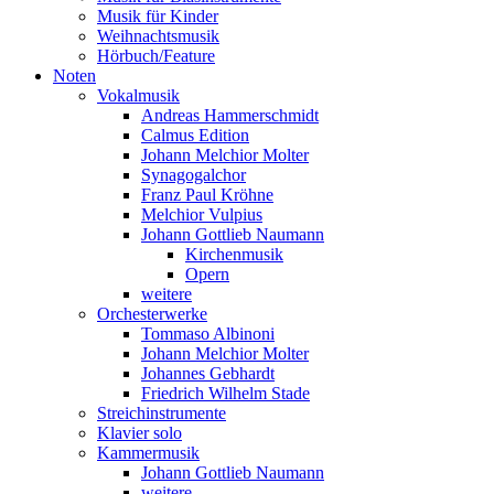
Musik für Kinder
Weihnachtsmusik
Hörbuch/Feature
Noten
Vokalmusik
Andreas Hammerschmidt
Calmus Edition
Johann Melchior Molter
Synagogalchor
Franz Paul Kröhne
Melchior Vulpius
Johann Gottlieb Naumann
Kirchenmusik
Opern
weitere
Orchesterwerke
Tommaso Albinoni
Johann Melchior Molter
Johannes Gebhardt
Friedrich Wilhelm Stade
Streichinstrumente
Klavier solo
Kammermusik
Johann Gottlieb Naumann
weitere