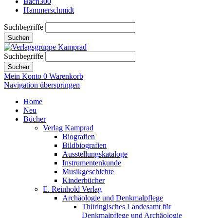
Bach300
Hammerschmidt
Suchbegriffe
Suchen
Suchbegriffe
Suchen
Mein Konto
0
Warenkorb
Navigation überspringen
Home
Neu
Bücher
Verlag Kamprad
Biografien
Bildbiografien
Ausstellungskataloge
Instrumentenkunde
Musikgeschichte
Kinderbücher
E. Reinhold Verlag
Archäologie und Denkmalpflege
Thüringisches Landesamt für
Denkmalpflege und Archäologie