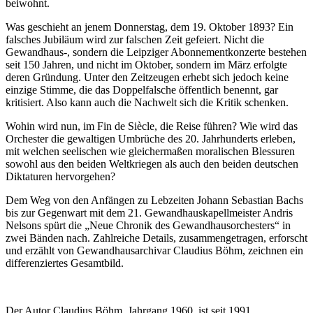
beiwohnt.
Was geschieht an jenem Donnerstag, dem 19. Oktober 1893? Ein
falsches Jubiläum wird zur falschen Zeit gefeiert. Nicht die
Gewandhaus-, sondern die Leipziger Abonnementkonzerte bestehen
seit 150 Jahren, und nicht im Oktober, sondern im März erfolgte
deren Gründung. Unter den Zeitzeugen erhebt sich jedoch keine
einzige Stimme, die das Doppelfalsche öffentlich benennt, gar
kritisiert. Also kann auch die Nachwelt sich die Kritik schenken.
Wohin wird nun, im Fin de Siècle, die Reise führen? Wie wird das
Orchester die gewaltigen Umbrüche des 20. Jahrhunderts erleben,
mit welchen seelischen wie gleichermaßen moralischen Blessuren
sowohl aus den beiden Weltkriegen als auch den beiden deutschen
Diktaturen hervorgehen?
Dem Weg von den Anfängen zu Lebzeiten Johann Sebastian Bachs
bis zur Gegenwart mit dem 21. Gewandhauskapellmeister Andris
Nelsons spürt die „Neue Chronik des Gewandhausorchesters“ in
zwei Bänden nach. Zahlreiche Details, zusammengetragen, erforscht
und erzählt von Gewandhausarchivar Claudius Böhm, zeichnen ein
differenziertes Gesamtbild.
Der Autor Claudius Böhm, Jahrgang 1960, ist seit 1991