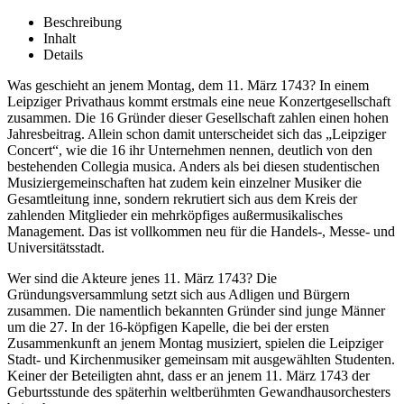
Beschreibung
Inhalt
Details
Was geschieht an jenem Montag, dem 11. März 1743? In einem
Leipziger Privathaus kommt erstmals eine neue Konzertgesellschaft
zusammen. Die 16 Gründer dieser Gesellschaft zahlen einen hohen
Jahresbeitrag. Allein schon damit unterscheidet sich das „Leipziger
Concert“, wie die 16 ihr Unternehmen nennen, deutlich von den
bestehenden Collegia musica. Anders als bei diesen studentischen
Musiziergemeinschaften hat zudem kein einzelner Musiker die
Gesamtleitung inne, sondern rekrutiert sich aus dem Kreis der
zahlenden Mitglieder ein mehrköpfiges außermusikalisches
Management. Das ist vollkommen neu für die Handels-, Messe- und
Universitätsstadt.
Wer sind die Akteure jenes 11. März 1743? Die
Gründungsversammlung setzt sich aus Adligen und Bürgern
zusammen. Die namentlich bekannten Gründer sind junge Männer
um die 27. In der 16-köpfigen Kapelle, die bei der ersten
Zusammenkunft an jenem Montag musiziert, spielen die Leipziger
Stadt- und Kirchenmusiker gemeinsam mit ausgewählten Studenten.
Keiner der Beteiligten ahnt, dass er an jenem 11. März 1743 der
Geburtsstunde des späterhin weltberühmten Gewandhausorchesters