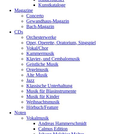
Kunstkataloge
Magazine
Concerto
Gewandhaus-Magazin
Bach-Magazin
CDs
Orchesterwerke
Oper, Operette, Oratorium, Singspiel
Vokal/Chor
Kammermusik
Klavier- und Cembalomusik
Geistliche Musik
Orgelmusik
Alte Musik
Jazz
Klassische Unterhaltung
Musik für Blasinstrumente
Musik für Kinder
Weihnachtsmusik
Hörbuch/Feature
Noten
Vokalmusik
Andreas Hammerschmidt
Calmus Edition