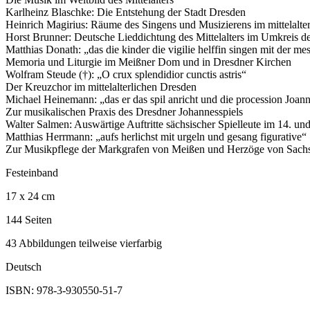
Karlheinz Blaschke: Die Entstehung der Stadt Dresden
Heinrich Magirius: Räume des Singens und Musizierens im mittelalte
Horst Brunner: Deutsche Lieddichtung des Mittelalters im Umkreis de
Matthias Donath: „das die kinder die vigilie helffin singen mit der me
Memoria und Liturgie im Meißner Dom und in Dresdner Kirchen
Wolfram Steude (†): „O crux splendidior cunctis astris“
Der Kreuzchor im mittelalterlichen Dresden
Michael Heinemann: „das er das spil anricht und die procession Joanni
Zur musikalischen Praxis des Dresdner Johannesspiels
Walter Salmen: Auswärtige Auftritte sächsischer Spielleute im 14. un
Matthias Herrmann: „aufs herlichst mit urgeln und gesang figurative“
Zur Musikpflege der Markgrafen von Meißen und Herzöge von Sachs
Festeinband
17 x 24 cm
144 Seiten
43 Abbildungen teilweise vierfarbig
Deutsch
ISBN: 978-3-930550-51-7