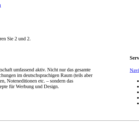
n
ren Sie 2 und 2.
Serv
tschaft umfassend aktiv. Nicht nur das gesamte
Navi
chungen im deutschsprachigen Raum (teils aber
n, Noteneditionen etc. – sondern das
epte für Werbung und Design.