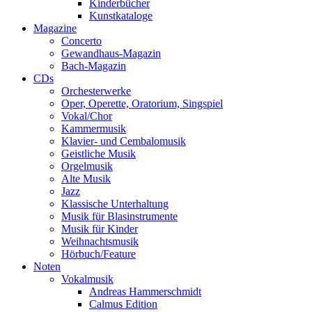
Kinderbücher
Kunstkataloge
Magazine
Concerto
Gewandhaus-Magazin
Bach-Magazin
CDs
Orchesterwerke
Oper, Operette, Oratorium, Singspiel
Vokal/Chor
Kammermusik
Klavier- und Cembalomusik
Geistliche Musik
Orgelmusik
Alte Musik
Jazz
Klassische Unterhaltung
Musik für Blasinstrumente
Musik für Kinder
Weihnachtsmusik
Hörbuch/Feature
Noten
Vokalmusik
Andreas Hammerschmidt
Calmus Edition