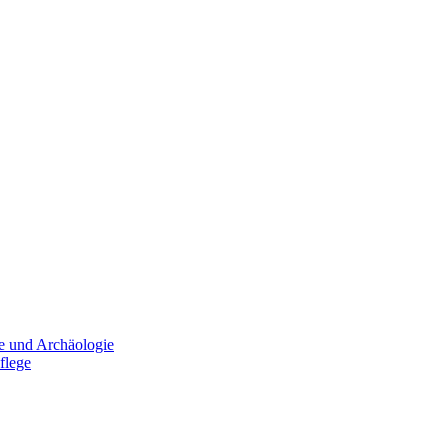
e und Archäologie
flege