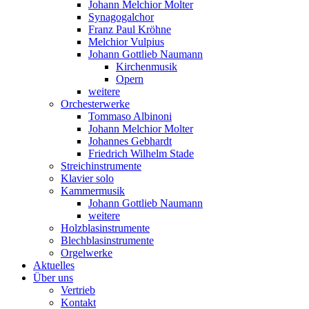
Johann Melchior Molter
Synagogalchor
Franz Paul Kröhne
Melchior Vulpius
Johann Gottlieb Naumann
Kirchenmusik
Opern
weitere
Orchesterwerke
Tommaso Albinoni
Johann Melchior Molter
Johannes Gebhardt
Friedrich Wilhelm Stade
Streichinstrumente
Klavier solo
Kammermusik
Johann Gottlieb Naumann
weitere
Holzblasinstrumente
Blechblasinstrumente
Orgelwerke
Aktuelles
Über uns
Vertrieb
Kontakt