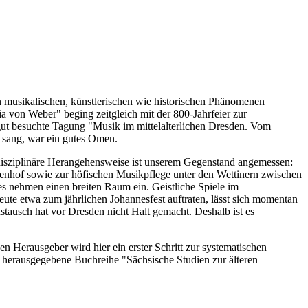
an musikalischen, künstlerischen wie historischen Phänomenen
ria von Weber" beging zeitgleich mit der 800-Jahrfeier zur
gut besuchte Tagung "Musik im mittelalterlichen Dresden. Vom
g sang, war ein gutes Omen.
disziplinäre Herangehensweise ist unserem Gegenstand angemessen:
nhof sowie zur höfischen Musikpflege unter den Wettinern zwischen
 nehmen einen breiten Raum ein. Geistliche Spiele im
eute etwa zum jährlichen Johannesfest auftraten, lässt sich momentan
stausch hat vor Dresden nicht Halt gemacht. Deshalb ist es
 Herausgeber wird hier ein erster Schritt zur systematischen
y herausgegebene Buchreihe "Sächsische Studien zur älteren