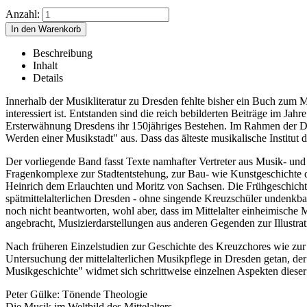
Anzahl:
Beschreibung
Inhalt
Details
Innerhalb der Musikliteratur zu Dresden fehlte bisher ein Buch zum M
interessiert ist. Entstanden sind die reich bebilderten Beiträge im J
Ersterwähnung Dresdens ihr 150jähriges Bestehen. Im Rahmen der Dre
Werden einer Musikstadt" aus. Dass das älteste musikalische Institut
Der vorliegende Band fasst Texte namhafter Vertreter aus Musik- u
Fragenkomplexe zur Stadtentstehung, zur Bau- wie Kunstgeschichte
Heinrich dem Erlauchten und Moritz von Sachsen. Die Frühgeschicht
spätmittelalterlichen Dresden - ohne singende Kreuzschüler undenkbar
noch nicht beantworten, wohl aber, dass im Mittelalter einheimische 
angebracht, Musizierdarstellungen aus anderen Gegenden zur Illustr
Nach früheren Einzelstudien zur Geschichte des Kreuzchores wie zur 
Untersuchung der mittelalterlichen Musikpflege in Dresden getan, d
Musikgeschichte" widmet sich schrittweise einzelnen Aspekten dieser
Peter Gülke: Tönende Theologie
Die Musik im Weltbild des Mittelalters