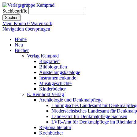
Suchbegriffe
Suchen
Mein Konto
0
Warenkorb
Navigation überspringen
Home
Neu
Bücher
Verlag Kamprad
Biografien
Bildbiografien
Ausstellungskataloge
Instrumentenkunde
Musikgeschichte
Kinderbücher
E. Reinhold Verlag
Archäologie und Denkmalpflege
Thüringisches Landesamt für Denkmalpfleg
Niedersächsisches Landesamt für Denkmalp
Landesamt für Denkmalpflege Sachsen
LVR-Amt für Denkmalpflege im Rheinland
Regionalliteratur
Kochbücher