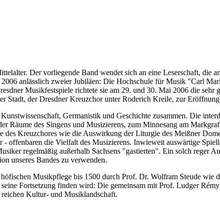
ittelalter. Der vorliegende Band wendet sich an eine Leserschaft, die 
ahre 2006 anlässlich zweier Jubiläen: Die Hochschule für Musik "Carl Ma
sdner Musikfestspiele richtete sie am 29. und 30. Mai 2006 die sehr 
 der Stadt, der Dresdner Kreuzchor unter Roderich Kreile, zur Eröffnun
nd Kunstwissenschaft, Germanistik und Geschichte zusammen. Die inter
 der Räume des Singens und Musizierens, zum Minnesang am Markgrafe
e des Kreuzchores wie die Auswirkung der Liturgie des Meißner Domes
 - offenbaren die Vielfalt des Musizierens. Inwieweit auswärtige Spiell
Musiker regelmäßig außerhalb Sachsens "gastierten". Ein solch reger Au
ation unseres Bandes zu verwenden.
höfischen Musikpflege bis 1500 durch Prof. Dr. Wolfram Steude wie den
er seine Fortsetzung finden wird: Die gemeinsam mit Prof. Ludger Rém
 reichen Kultur- und Musiklandschaft.