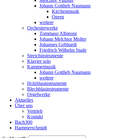
Melchior Vulpius
Johann Gottlieb Naumann
Kirchenmusik
Opern
weitere
Orchesterwerke
Tommaso Albinoni
Johann Melchior Molter
Johannes Gebhardt
Friedrich Wilhelm Stade
Streichinstrumente
Klavier solo
Kammermusik
Johann Gottlieb Naumann
weitere
Holzblasinstrumente
Blechblasinstrumente
Orgelwerke
Aktuelles
Über uns
Vertrieb
Kontakt
Bach300
Hammerschmidt