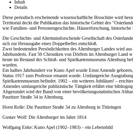
Inhalt
Details
Diese periodisch erscheinende wissenschaftliche Broschüre wird her
Territorial deckt die Publikation das historische Gebiet des "Osterl
wie Familien- und Personengeschichte, Häuserforschung, historische
Die Geschichts- und Altertumsforschende Gesellschaft des Osterland
sich zur Herausgabe eines Doppelheftes entschloß.
Zwei bedeutenden Persönlichkeiten des Altenburger Landes wird aus
Jahrhunderts. Fast 50 Chroniken von Dörfern im Altenburger Land wu
heute im Bestand des Schloß- und Spielkartenmuseums Altenburg befin
wurden.
Ein halbes Jahrhundert vor Kuno Apel wurde Ernst Amende geboren, d
Status 1917 zum Professor ernannt wurde. Umfangreiche Ausgrabung
Spielkartenmuseum befindet. 1902 – ein weiteres Jubiläum! – ersch
Amendes umfangreiche publizistische Tätigkeit erfährt eine bibliogra
Abgerundet wird der Band von einer bevölkerungsstatistischen Abhan
Pauritzer Straße 34 in Altenburg.
Horst Rolle: Die Pauritzer Straße 34 zu Altenburg in Thüringen
Gustav Wolf: Die Altenburger im Jahre 1814
Wolfgang Enke: Kuno Apel (1902–1983) – ein Lebensbild