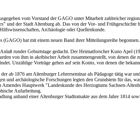
ausgegeben vom Vorstand der GAGO unter Mitarbeit zahlreicher regional
andes" und der Stadt Altenburg ab. Das von der Vor- und Frühgeschichte
 Hilfswissenschaften, Archäologie oder Quellenkunde.
es (GAGO) hat mit einem neuen Band ihrer Mitteilungsreihe begonnen. 
 Anlaß runder Geburtstage gedacht. Der Heimatforscher Kuno Apel (190
rden von ihm in akribischer Arbeit zusammengestellt, von denen die m
det. Unzählige Vorträge gehen auf sein Konto, von denen die bekannten
er ab 1876 am Altenburger Lehrerseminar als Pädagoge tätig war und 
en und archäologische Forschungen legten den Grundstein für das, w
ien Amendes Hauptwerk "Landeskunde des Herzogtums Sachsen-Altenbur
phische Aufarbeitung.
dlung anhand einer Altenburger Stadtratsakte aus dem Jahre 1814 sowi