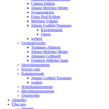
Calmus Edition
Johann Melchior Molter
Synagogalchor
Franz Paul Kröhne
Melchior Vulpius
Johann Gottlieb Naumann
Kirchenmusik
Opern
weitere
Orchesterwerke
Tommaso Albinoni
Johann Melchior Molter
Johannes Gebhardt
Friedrich Wilhelm Stade
Streichinstrumente
Klavier solo
Kammermusik
Johann Gottlieb Naumann
weitere
Holzblasinstrumente
Blechblasinstrumente
Orgelwerke
Aktuelles
Über uns
Vertrieb