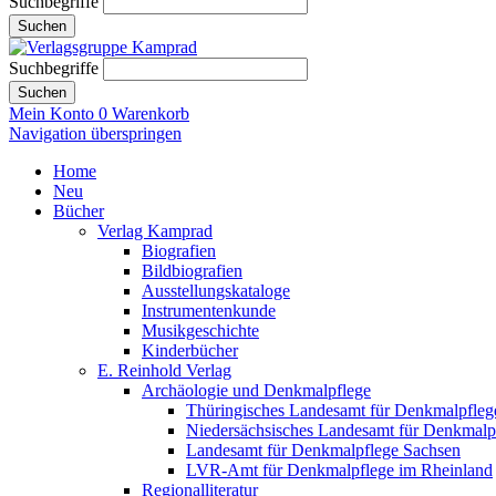
Suchbegriffe
Suchen
Suchbegriffe
Suchen
Mein Konto
0
Warenkorb
Navigation überspringen
Home
Neu
Bücher
Verlag Kamprad
Biografien
Bildbiografien
Ausstellungskataloge
Instrumentenkunde
Musikgeschichte
Kinderbücher
E. Reinhold Verlag
Archäologie und Denkmalpflege
Thüringisches Landesamt für Denkmalpfleg
Niedersächsisches Landesamt für Denkmalp
Landesamt für Denkmalpflege Sachsen
LVR-Amt für Denkmalpflege im Rheinland
Regionalliteratur