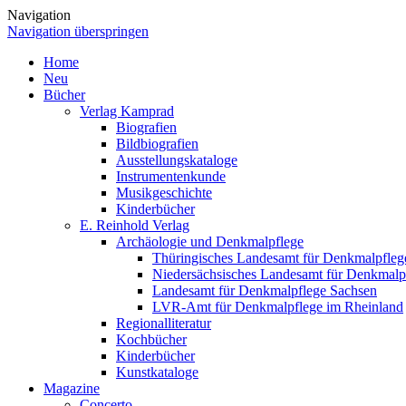
Navigation
Navigation überspringen
Home
Neu
Bücher
Verlag Kamprad
Biografien
Bildbiografien
Ausstellungskataloge
Instrumentenkunde
Musikgeschichte
Kinderbücher
E. Reinhold Verlag
Archäologie und Denkmalpflege
Thüringisches Landesamt für Denkmalpfleg
Niedersächsisches Landesamt für Denkmalp
Landesamt für Denkmalpflege Sachsen
LVR-Amt für Denkmalpflege im Rheinland
Regionalliteratur
Kochbücher
Kinderbücher
Kunstkataloge
Magazine
Concerto