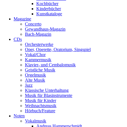
Kochbücher
Kinderbücher
Kunstkataloge
Magazine
Concerto
Gewandhaus-Magazin
Bach-Magazin
CDs
Orchesterwerke
Oper, Operette, Oratorium, Singspiel
Vokal/Chor
Kammermusik
Klavier- und Cembalomusik
Geistliche Musik
Orgelmusik
Alte Musik
Jazz
Klassische Unterhaltung
Musik für Blasinstrumente
Musik für Kinder
Weihnachtsmusik
Hörbuch/Feature
Noten
Vokalmusik
Andreas Hammerschmidt