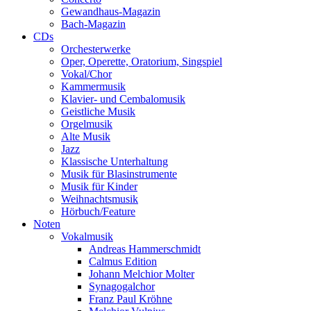
Gewandhaus-Magazin
Bach-Magazin
CDs
Orchesterwerke
Oper, Operette, Oratorium, Singspiel
Vokal/Chor
Kammermusik
Klavier- und Cembalomusik
Geistliche Musik
Orgelmusik
Alte Musik
Jazz
Klassische Unterhaltung
Musik für Blasinstrumente
Musik für Kinder
Weihnachtsmusik
Hörbuch/Feature
Noten
Vokalmusik
Andreas Hammerschmidt
Calmus Edition
Johann Melchior Molter
Synagogalchor
Franz Paul Kröhne