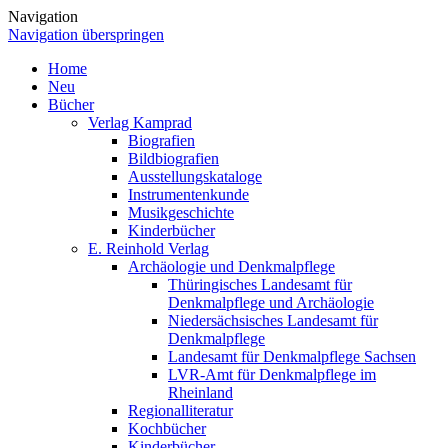
Navigation
Navigation überspringen
Home
Neu
Bücher
Verlag Kamprad
Biografien
Bildbiografien
Ausstellungskataloge
Instrumentenkunde
Musikgeschichte
Kinderbücher
E. Reinhold Verlag
Archäologie und Denkmalpflege
Thüringisches Landesamt für
Denkmalpflege und Archäologie
Niedersächsisches Landesamt für
Denkmalpflege
Landesamt für Denkmalpflege Sachsen
LVR-Amt für Denkmalpflege im
Rheinland
Regionalliteratur
Kochbücher
Kinderbücher