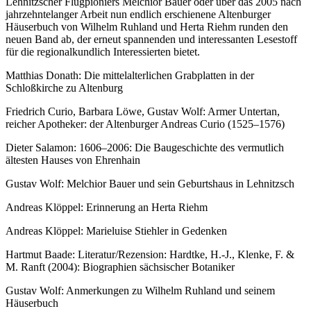
Lehnitzscher Flugpioniers Melchior Bauer oder über das 2005 nach
jahrzehntelanger Arbeit nun endlich erschienene Altenburger
Häuserbuch von Wilhelm Ruhland und Herta Riehm runden den
neuen Band ab, der erneut spannenden und interessanten Lesestoff
für die regionalkundlich Interessierten bietet.
Matthias Donath: Die mittelalterlichen Grabplatten in der
Schloßkirche zu Altenburg
Friedrich Curio, Barbara Löwe, Gustav Wolf: Armer Untertan,
reicher Apotheker: der Altenburger Andreas Curio (1525–1576)
Dieter Salamon: 1606–2006: Die Baugeschichte des vermutlich
ältesten Hauses von Ehrenhain
Gustav Wolf: Melchior Bauer und sein Geburtshaus in Lehnitzsch
Andreas Klöppel: Erinnerung an Herta Riehm
Andreas Klöppel: Marieluise Stiehler in Gedenken
Hartmut Baade: Literatur/Rezension: Hardtke, H.-J., Klenke, F. &
M. Ranft (2004): Biographien sächsischer Botaniker
Gustav Wolf: Anmerkungen zu Wilhelm Ruhland und seinem
Häuserbuch