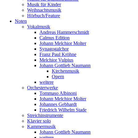
Musik für Kinder
Weihnachtsmusik
Hörbuch/Feature
Noten
Vokalmusik
Andreas Hammerschmidt
Calmus Edition
Johann Melchior Molter
Synagogalchor
Franz Paul Kröhne
Melchior Vulpius
Johann Gottlieb Naumann
Kirchenmusik
Opern
weitere
Orchesterwerke
Tommaso Albinoni
Johann Melchior Molter
Johannes Gebhardt
Friedrich Wilhelm Stade
Streichinstrumente
Klavier solo
Kammermusik
Johann Gottlieb Naumann
weitere