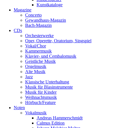
Kunstkataloge
Magazine
Concerto
Gewandhaus-Magazin
Bach-Magazin
CDs
Orchesterwerke
Oper, Operette, Oratorium, Singspiel
Vokal/Chor
Kammermusik
Klavier- und Cembalomusik
Geistliche Musik
Orgelmusik
Alte Musik
Jazz
Klassische Unterhaltung
Musik für Blasinstrumente
Musik für Kinder
Weihnachtsmusik
Hörbuch/Feature
Noten
Vokalmusik
Andreas Hammerschmidt
Calmus Edition