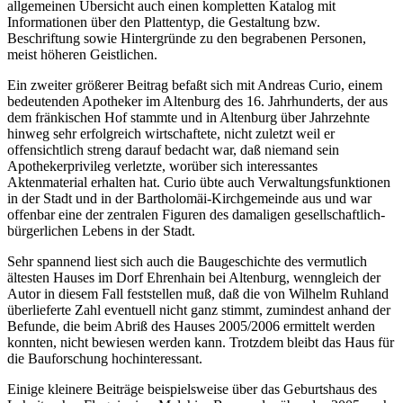
allgemeinen Übersicht auch einen kompletten Katalog mit
Informationen über den Plattentyp, die Gestaltung bzw.
Beschriftung sowie Hintergründe zu den begrabenen Personen,
meist höheren Geistlichen.
Ein zweiter größerer Beitrag befaßt sich mit Andreas Curio, einem
bedeutenden Apotheker im Altenburg des 16. Jahrhunderts, der aus
dem fränkischen Hof stammte und in Altenburg über Jahrzehnte
hinweg sehr erfolgreich wirtschaftete, nicht zuletzt weil er
offensichtlich streng darauf bedacht war, daß niemand sein
Apothekerprivileg verletzte, worüber sich interessantes
Aktenmaterial erhalten hat. Curio übte auch Verwaltungsfunktionen
in der Stadt und in der Bartholomäi-Kirchgemeinde aus und war
offenbar eine der zentralen Figuren des damaligen gesellschaftlich-
bürgerlichen Lebens in der Stadt.
Sehr spannend liest sich auch die Baugeschichte des vermutlich
ältesten Hauses im Dorf Ehrenhain bei Altenburg, wenngleich der
Autor in diesem Fall feststellen muß, daß die von Wilhelm Ruhland
überlieferte Zahl eventuell nicht ganz stimmt, zumindest anhand der
Befunde, die beim Abriß des Hauses 2005/2006 ermittelt werden
konnten, nicht bewiesen werden kann. Trotzdem bleibt das Haus für
die Bauforschung hochinteressant.
Einige kleinere Beiträge beispielsweise über das Geburtshaus des