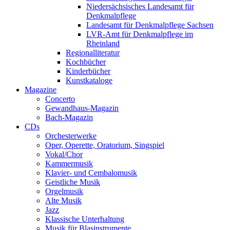
Niedersächsisches Landesamt für
Denkmalpflege
Landesamt für Denkmalpflege Sachsen
LVR-Amt für Denkmalpflege im
Rheinland
Regionalliteratur
Kochbücher
Kinderbücher
Kunstkataloge
Magazine
Concerto
Gewandhaus-Magazin
Bach-Magazin
CDs
Orchesterwerke
Oper, Operette, Oratorium, Singspiel
Vokal/Chor
Kammermusik
Klavier- und Cembalomusik
Geistliche Musik
Orgelmusik
Alte Musik
Jazz
Klassische Unterhaltung
Musik für Blasinstrumente