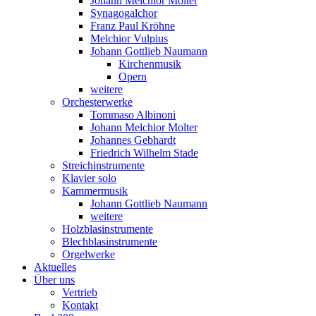
Johann Melchior Molter
Synagogalchor
Franz Paul Kröhne
Melchior Vulpius
Johann Gottlieb Naumann
Kirchenmusik
Opern
weitere
Orchesterwerke
Tommaso Albinoni
Johann Melchior Molter
Johannes Gebhardt
Friedrich Wilhelm Stade
Streichinstrumente
Klavier solo
Kammermusik
Johann Gottlieb Naumann
weitere
Holzblasinstrumente
Blechblasinstrumente
Orgelwerke
Aktuelles
Über uns
Vertrieb
Kontakt