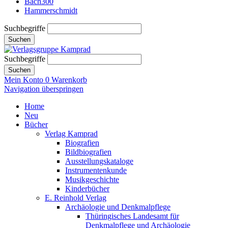
Bach300
Hammerschmidt
Suchbegriffe
Suchen
Suchbegriffe
Suchen
Mein Konto
0
Warenkorb
Navigation überspringen
Home
Neu
Bücher
Verlag Kamprad
Biografien
Bildbiografien
Ausstellungskataloge
Instrumentenkunde
Musikgeschichte
Kinderbücher
E. Reinhold Verlag
Archäologie und Denkmalpflege
Thüringisches Landesamt für
Denkmalpflege und Archäologie