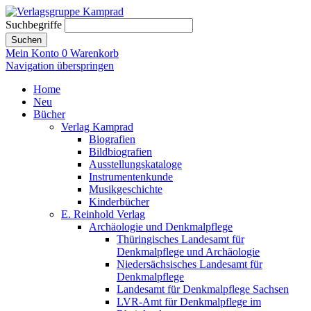
Suchbegriffe
Suchen
Mein Konto
0
Warenkorb
Navigation überspringen
Home
Neu
Bücher
Verlag Kamprad
Biografien
Bildbiografien
Ausstellungskataloge
Instrumentenkunde
Musikgeschichte
Kinderbücher
E. Reinhold Verlag
Archäologie und Denkmalpflege
Thüringisches Landesamt für
Denkmalpflege und Archäologie
Niedersächsisches Landesamt für
Denkmalpflege
Landesamt für Denkmalpflege Sachsen
LVR-Amt für Denkmalpflege im