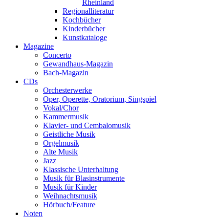
Rheinland
Regionalliteratur
Kochbücher
Kinderbücher
Kunstkataloge
Magazine
Concerto
Gewandhaus-Magazin
Bach-Magazin
CDs
Orchesterwerke
Oper, Operette, Oratorium, Singspiel
Vokal/Chor
Kammermusik
Klavier- und Cembalomusik
Geistliche Musik
Orgelmusik
Alte Musik
Jazz
Klassische Unterhaltung
Musik für Blasinstrumente
Musik für Kinder
Weihnachtsmusik
Hörbuch/Feature
Noten