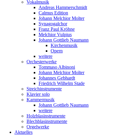
Vokalmusik
Andreas Hammerschmidt
Calmus Edition
Johann Melchior Molter
Synagogalchor
Franz Paul Kröhne
Melchior Vulpius
Johann Gottlieb Naumann
Kirchenmusik
Opern
weitere
Orchesterwerke
Tommaso Albinoni
Johann Melchior Molter
Johannes Gebhardt
Friedrich Wilhelm Stade
Streichinstrumente
Klavier solo
Kammermusik
Johann Gottlieb Naumann
weitere
Holzblasinstrumente
Blechblasinstrumente
Orgelwerke
Aktuelles