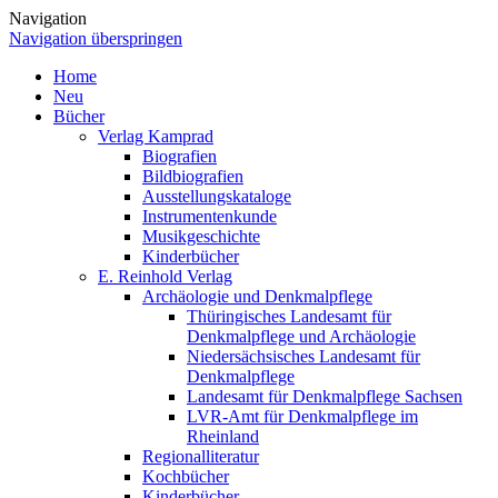
Navigation
Navigation überspringen
Home
Neu
Bücher
Verlag Kamprad
Biografien
Bildbiografien
Ausstellungskataloge
Instrumentenkunde
Musikgeschichte
Kinderbücher
E. Reinhold Verlag
Archäologie und Denkmalpflege
Thüringisches Landesamt für
Denkmalpflege und Archäologie
Niedersächsisches Landesamt für
Denkmalpflege
Landesamt für Denkmalpflege Sachsen
LVR-Amt für Denkmalpflege im
Rheinland
Regionalliteratur
Kochbücher
Kinderbücher