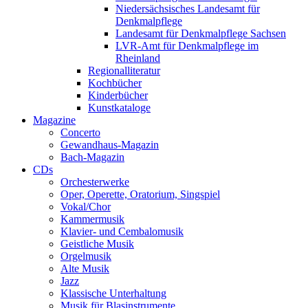
Niedersächsisches Landesamt für
Denkmalpflege
Landesamt für Denkmalpflege Sachsen
LVR-Amt für Denkmalpflege im
Rheinland
Regionalliteratur
Kochbücher
Kinderbücher
Kunstkataloge
Magazine
Concerto
Gewandhaus-Magazin
Bach-Magazin
CDs
Orchesterwerke
Oper, Operette, Oratorium, Singspiel
Vokal/Chor
Kammermusik
Klavier- und Cembalomusik
Geistliche Musik
Orgelmusik
Alte Musik
Jazz
Klassische Unterhaltung
Musik für Blasinstrumente