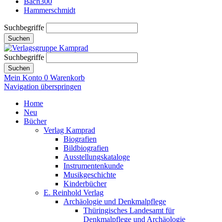
Bach300
Hammerschmidt
Suchbegriffe
Suchen
Suchbegriffe
Suchen
Mein Konto
0
Warenkorb
Navigation überspringen
Home
Neu
Bücher
Verlag Kamprad
Biografien
Bildbiografien
Ausstellungskataloge
Instrumentenkunde
Musikgeschichte
Kinderbücher
E. Reinhold Verlag
Archäologie und Denkmalpflege
Thüringisches Landesamt für
Denkmalpflege und Archäologie