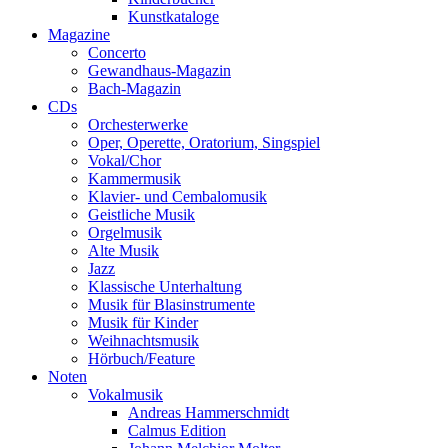
Kunstkataloge
Magazine
Concerto
Gewandhaus-Magazin
Bach-Magazin
CDs
Orchesterwerke
Oper, Operette, Oratorium, Singspiel
Vokal/Chor
Kammermusik
Klavier- und Cembalomusik
Geistliche Musik
Orgelmusik
Alte Musik
Jazz
Klassische Unterhaltung
Musik für Blasinstrumente
Musik für Kinder
Weihnachtsmusik
Hörbuch/Feature
Noten
Vokalmusik
Andreas Hammerschmidt
Calmus Edition