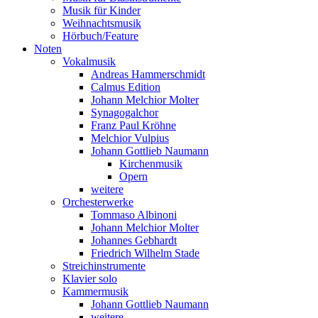
Musik für Kinder
Weihnachtsmusik
Hörbuch/Feature
Noten
Vokalmusik
Andreas Hammerschmidt
Calmus Edition
Johann Melchior Molter
Synagogalchor
Franz Paul Kröhne
Melchior Vulpius
Johann Gottlieb Naumann
Kirchenmusik
Opern
weitere
Orchesterwerke
Tommaso Albinoni
Johann Melchior Molter
Johannes Gebhardt
Friedrich Wilhelm Stade
Streichinstrumente
Klavier solo
Kammermusik
Johann Gottlieb Naumann
weitere