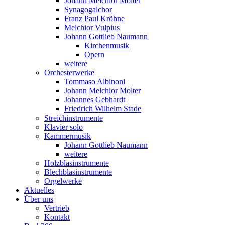
Johann Melchior Molter
Synagogalchor
Franz Paul Kröhne
Melchior Vulpius
Johann Gottlieb Naumann
Kirchenmusik
Opern
weitere
Orchesterwerke
Tommaso Albinoni
Johann Melchior Molter
Johannes Gebhardt
Friedrich Wilhelm Stade
Streichinstrumente
Klavier solo
Kammermusik
Johann Gottlieb Naumann
weitere
Holzblasinstrumente
Blechblasinstrumente
Orgelwerke
Aktuelles
Über uns
Vertrieb
Kontakt