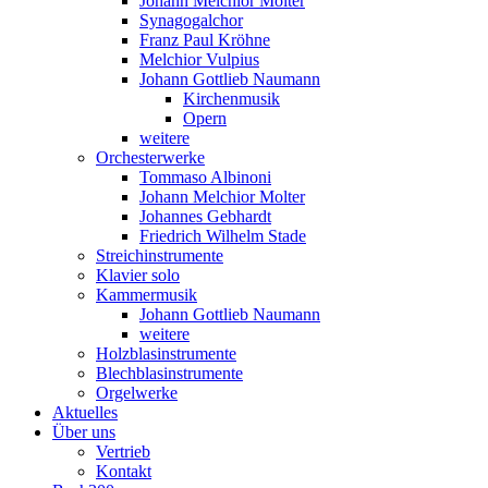
Johann Melchior Molter
Synagogalchor
Franz Paul Kröhne
Melchior Vulpius
Johann Gottlieb Naumann
Kirchenmusik
Opern
weitere
Orchesterwerke
Tommaso Albinoni
Johann Melchior Molter
Johannes Gebhardt
Friedrich Wilhelm Stade
Streichinstrumente
Klavier solo
Kammermusik
Johann Gottlieb Naumann
weitere
Holzblasinstrumente
Blechblasinstrumente
Orgelwerke
Aktuelles
Über uns
Vertrieb
Kontakt