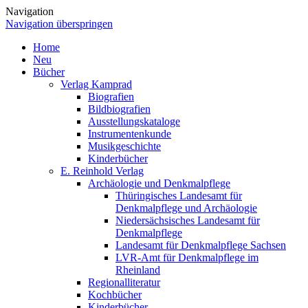
Navigation
Navigation überspringen
Home
Neu
Bücher
Verlag Kamprad
Biografien
Bildbiografien
Ausstellungskataloge
Instrumentenkunde
Musikgeschichte
Kinderbücher
E. Reinhold Verlag
Archäologie und Denkmalpflege
Thüringisches Landesamt für
Denkmalpflege und Archäologie
Niedersächsisches Landesamt für
Denkmalpflege
Landesamt für Denkmalpflege Sachsen
LVR-Amt für Denkmalpflege im
Rheinland
Regionalliteratur
Kochbücher
Kinderbücher