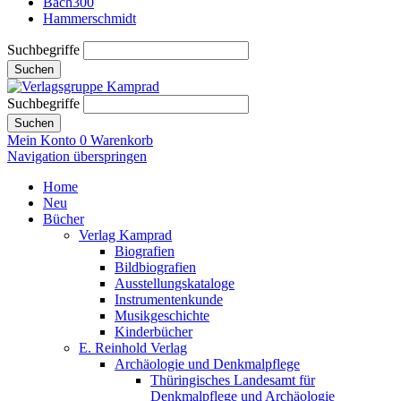
Bach300
Hammerschmidt
Suchbegriffe
Suchen
Suchbegriffe
Suchen
Mein Konto
0
Warenkorb
Navigation überspringen
Home
Neu
Bücher
Verlag Kamprad
Biografien
Bildbiografien
Ausstellungskataloge
Instrumentenkunde
Musikgeschichte
Kinderbücher
E. Reinhold Verlag
Archäologie und Denkmalpflege
Thüringisches Landesamt für
Denkmalpflege und Archäologie