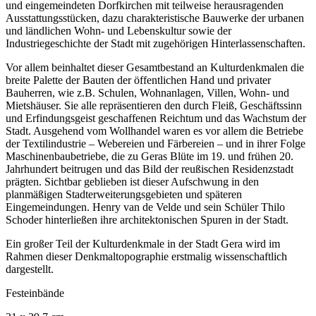
und eingemeindeten Dorfkirchen mit teilweise herausragenden
Ausstattungsstücken, dazu charakteristische Bauwerke der urbanen
und ländlichen Wohn- und Lebenskultur sowie der
Industriegeschichte der Stadt mit zugehörigen Hinterlassenschaften.
Vor allem beinhaltet dieser Gesamtbestand an Kulturdenkmalen die
breite Palette der Bauten der öffentlichen Hand und privater
Bauherren, wie z.B. Schulen, Wohnanlagen, Villen, Wohn- und
Mietshäuser. Sie alle repräsentieren den durch Fleiß, Geschäftssinn
und Erfindungsgeist geschaffenen Reichtum und das Wachstum der
Stadt. Ausgehend vom Wollhandel waren es vor allem die Betriebe
der Textilindustrie – Webereien und Färbereien – und in ihrer Folge
Maschinenbaubetriebe, die zu Geras Blüte im 19. und frühen 20.
Jahrhundert beitrugen und das Bild der reußischen Residenzstadt
prägten. Sichtbar geblieben ist dieser Aufschwung in den
planmäßigen Stadterweiterungsgebieten und späteren
Eingemeindungen. Henry van de Velde und sein Schüler Thilo
Schoder hinterließen ihre architektonischen Spuren in der Stadt.
Ein großer Teil der Kulturdenkmale in der Stadt Gera wird im
Rahmen dieser Denkmaltopographie erstmalig wissenschaftlich
dargestellt.
Festeinbände