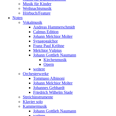
Musik für Kinder
Weihnachtsmusik
Hörbuch/Feature
Noten
Vokalmusik
Andreas Hammerschmidt
Calmus Edition
Johann Melchior Molter
Synagogalchor
Franz Paul Kröhne
Melchior Vulpius
Johann Gottlieb Naumann
Kirchenmusik
Opern
weitere
Orchesterwerke
Tommaso Albinoni
Johann Melchior Molter
Johannes Gebhardt
Friedrich Wilhelm Stade
Streichinstrumente
Klavier solo
Kammermusik
Johann Gottlieb Naumann
weitere