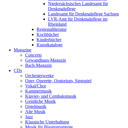
Niedersächsisches Landesamt für
Denkmalpflege
Landesamt für Denkmalpflege Sachsen
LVR-Amt für Denkmalpflege im
Rheinland
Regionalliteratur
Kochbücher
Kinderbücher
Kunstkataloge
Magazine
Concerto
Gewandhaus-Magazin
Bach-Magazin
CDs
Orchesterwerke
Oper, Operette, Oratorium, Singspiel
Vokal/Chor
Kammermusik
Klavier- und Cembalomusik
Geistliche Musik
Orgelmusik
Alte Musik
Jazz
Klassische Unterhaltung
Musik für Blasinstrumente