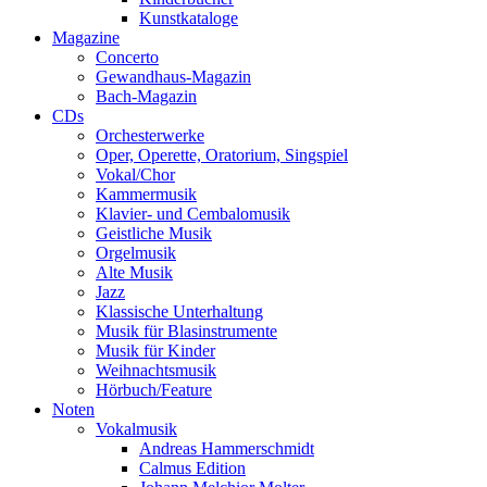
Kunstkataloge
Magazine
Concerto
Gewandhaus-Magazin
Bach-Magazin
CDs
Orchesterwerke
Oper, Operette, Oratorium, Singspiel
Vokal/Chor
Kammermusik
Klavier- und Cembalomusik
Geistliche Musik
Orgelmusik
Alte Musik
Jazz
Klassische Unterhaltung
Musik für Blasinstrumente
Musik für Kinder
Weihnachtsmusik
Hörbuch/Feature
Noten
Vokalmusik
Andreas Hammerschmidt
Calmus Edition