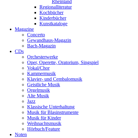
Rheinland
Regionalliteratur
Kochbücher
Kinderbücher
Kunstkataloge
Magazine
Concerto
Gewandhaus-Magazin
Bach-Magazin
CDs
Orchesterwerke
Oper, Operette, Oratorium, Singspiel
Vokal/Chor
Kammermusik
Klavier- und Cembalomusik
Geistliche Musik
Orgelmusik
Alte Musik
Jazz
Klassische Unterhaltung
Musik für Blasinstrumente
Musik für Kinder
Weihnachtsmusik
Hörbuch/Feature
Noten