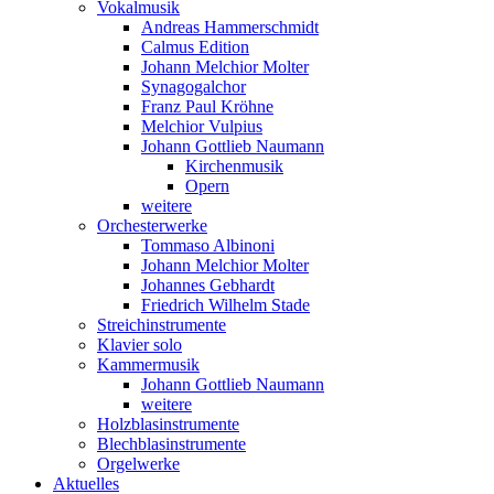
Vokalmusik
Andreas Hammerschmidt
Calmus Edition
Johann Melchior Molter
Synagogalchor
Franz Paul Kröhne
Melchior Vulpius
Johann Gottlieb Naumann
Kirchenmusik
Opern
weitere
Orchesterwerke
Tommaso Albinoni
Johann Melchior Molter
Johannes Gebhardt
Friedrich Wilhelm Stade
Streichinstrumente
Klavier solo
Kammermusik
Johann Gottlieb Naumann
weitere
Holzblasinstrumente
Blechblasinstrumente
Orgelwerke
Aktuelles