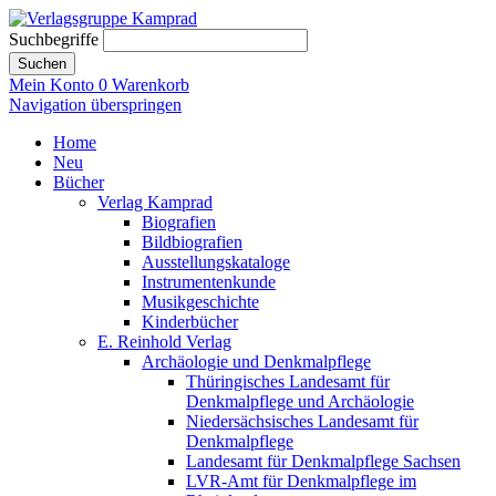
Suchbegriffe
Suchen
Mein Konto
0
Warenkorb
Navigation überspringen
Home
Neu
Bücher
Verlag Kamprad
Biografien
Bildbiografien
Ausstellungskataloge
Instrumentenkunde
Musikgeschichte
Kinderbücher
E. Reinhold Verlag
Archäologie und Denkmalpflege
Thüringisches Landesamt für
Denkmalpflege und Archäologie
Niedersächsisches Landesamt für
Denkmalpflege
Landesamt für Denkmalpflege Sachsen
LVR-Amt für Denkmalpflege im