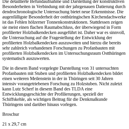
Die detaillierte Befundaufnahme und Darstellung der konstruktiven
Besonderheiten in Verbindung mit der jahrgenauen Datierung durch
dendrochronologische Untersuchung bietet neue Erkenntnisse. Die
augenfälligste Besonderheit der ostthüringischen Kirchendachwerke
ist das Fehlen hölzerner Tonnenkonstruktionen. Stattdessen zeigen
sie meist einen flachen Raumabschluss, der überwiegend in Form
profilierter Holzbalkendecken ausgeführt ist. Daher war es sinnvoll,
die Untersuchung auf die Fragestellung der Entwicklung der
profilierten Holzbalkendecken auszuweiten und hierzu die bereits
sehr zahlreich vorhandenen Forschungen zu Profanbauten mit
profilierten Holzbalkendecken im Untersuchungsraum Ostthüringen
systematisch auszuwerten.
Die in diesem Band vorgelegte Darstellung von 31 untersuchten
Profanbauten mit Stuben und profilierten Holzbalkendecken bildet
einen weiteren Meilenstein in der in Thüringen seit 30 Jahren
intensiv vorangetriebenen Forschung zu Holzstuben. Nicht zuletzt
kann Lutz Scherf in diesem Band des TLDA eine
Entwicklungsgeschichte der Profilierungen, speziell der
Schiffskehle, als wichtigen Beitrag für die Denkmalkunde
Thüringens und darüber hinaus vorlegen.
Broschur
21 x 29,7 cm