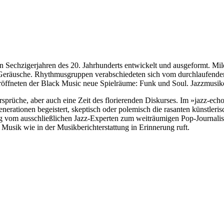
n den Sechzigerjahren des 20. Jahrhunderts entwickelt und ausgeformt. 
 Geräusche. Rhythmusgruppen verabschiedeten sich vom durchlaufend
röffneten der Black Music neue Spielräume: Funk und Soul. Jazzmusike
rsprüche, aber auch eine Zeit des florierenden Diskurses. Im »jazz-e
enerationen begeistert, skeptisch oder polemisch die rasanten künstle
 vom ausschließlichen Jazz-Experten zum weiträumigen Pop-Journaliste
r Musik wie in der Musikberichterstattung in Erinnerung ruft.