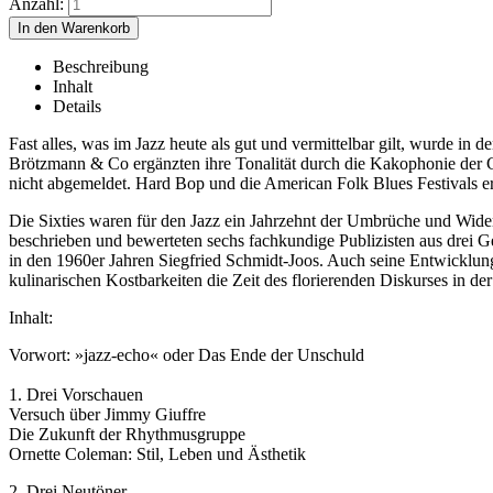
Anzahl:
Beschreibung
Inhalt
Details
Fast alles, was im Jazz heute als gut und vermittelbar gilt, wurde i
Brötzmann & Co ergänzten ihre Tonalität durch die Kakophonie der
nicht abgemeldet. Hard Bop und die American Folk Blues Festivals e
Die Sixties waren für den Jazz ein Jahrzehnt der Umbrüche und Wide
beschrieben und bewerteten sechs fachkundige Publizisten aus drei G
in den 1960er Jahren Siegfried Schmidt-Joos. Auch seine Entwicklung
kulinarischen Kostbarkeiten die Zeit des florierenden Diskurses in de
Inhalt:
Vorwort: »jazz-echo« oder Das Ende der Unschuld
1. Drei Vorschauen
Versuch über Jimmy Giuffre
Die Zukunft der Rhythmusgruppe
Ornette Coleman: Stil, Leben und Ästhetik
2. Drei Neutöner