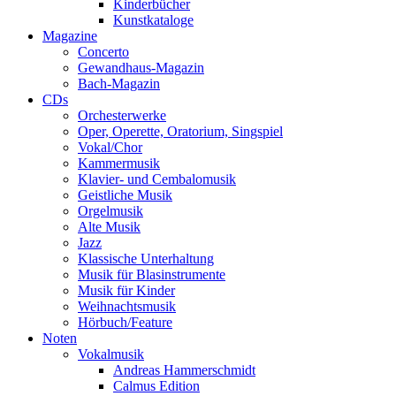
Kinderbücher
Kunstkataloge
Magazine
Concerto
Gewandhaus-Magazin
Bach-Magazin
CDs
Orchesterwerke
Oper, Operette, Oratorium, Singspiel
Vokal/Chor
Kammermusik
Klavier- und Cembalomusik
Geistliche Musik
Orgelmusik
Alte Musik
Jazz
Klassische Unterhaltung
Musik für Blasinstrumente
Musik für Kinder
Weihnachtsmusik
Hörbuch/Feature
Noten
Vokalmusik
Andreas Hammerschmidt
Calmus Edition