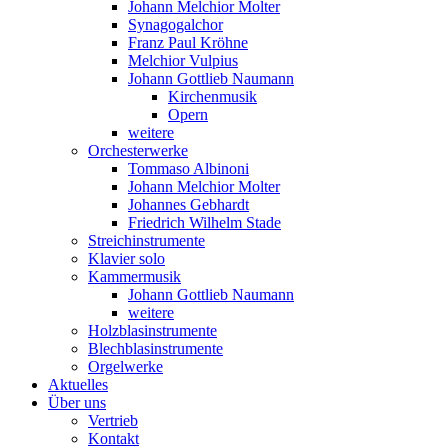
Johann Melchior Molter
Synagogalchor
Franz Paul Kröhne
Melchior Vulpius
Johann Gottlieb Naumann
Kirchenmusik
Opern
weitere
Orchesterwerke
Tommaso Albinoni
Johann Melchior Molter
Johannes Gebhardt
Friedrich Wilhelm Stade
Streichinstrumente
Klavier solo
Kammermusik
Johann Gottlieb Naumann
weitere
Holzblasinstrumente
Blechblasinstrumente
Orgelwerke
Aktuelles
Über uns
Vertrieb
Kontakt