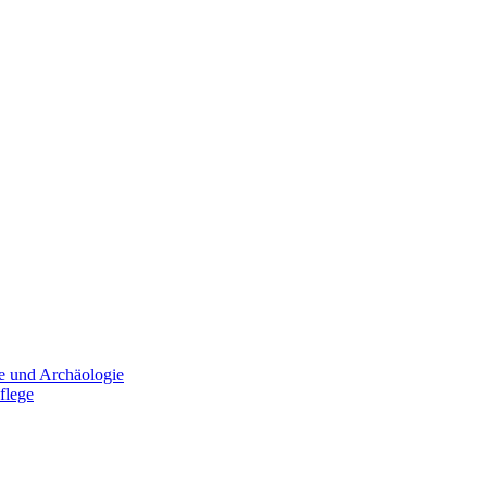
e und Archäologie
flege