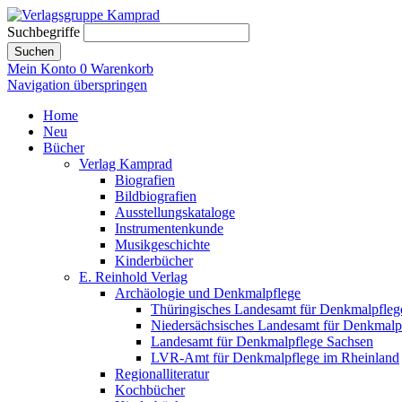
Suchbegriffe
Suchen
Mein Konto
0
Warenkorb
Navigation überspringen
Home
Neu
Bücher
Verlag Kamprad
Biografien
Bildbiografien
Ausstellungskataloge
Instrumentenkunde
Musikgeschichte
Kinderbücher
E. Reinhold Verlag
Archäologie und Denkmalpflege
Thüringisches Landesamt für Denkmalpfleg
Niedersächsisches Landesamt für Denkmalp
Landesamt für Denkmalpflege Sachsen
LVR-Amt für Denkmalpflege im Rheinland
Regionalliteratur
Kochbücher