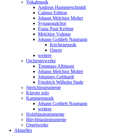
Vokalmusik
Andreas Hammerschmidt
Calmus Edition
Johann Melchior Molter
Synagogalchor
Franz Paul Kröhne
Melchior Vulpius
Johann Gottlieb Naumann
Kirchenmusik
Opern
weitere
Orchesterwerke
Tommaso Albinoni
Johann Melchior Molter
Johannes Gebhardt
Friedrich Wilhelm Stade
Streichinstrumente
Klavier solo
Kammermusik
Johann Gottlieb Naumann
weitere
Holzblasinstrumente
Blechblasinstrumente
Orgelwerke
Aktuelles