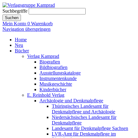
Suchbegriffe
Suchen
Mein Konto
0
Warenkorb
Navigation überspringen
Home
Neu
Bücher
Verlag Kamprad
Biografien
Bildbiografien
Ausstellungskataloge
Instrumentenkunde
Musikgeschichte
Kinderbücher
E. Reinhold Verlag
Archäologie und Denkmalpflege
Thüringisches Landesamt für
Denkmalpflege und Archäologie
Niedersächsisches Landesamt für
Denkmalpflege
Landesamt für Denkmalpflege Sachsen
LVR-Amt für Denkmalpflege im