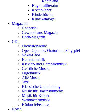
Rheinland
Regionalliteratur
Kochbücher
Kinderbücher
Kunstkataloge
Magazine
Concerto
Gewandhaus-Magazin
Bach-Magazin
CDs
Orchesterwerke
Oper, Operette, Oratorium, Singspiel
Vokal/Chor
Kammermusik
Klavier- und Cembalomusik
Geistliche Musik
Orgelmusik
Alte Musik
Jazz
Klassische Unterhaltung
Musik für Blasinstrumente
Musik für Kinder
Weihnachtsmusik
Hörbuch/Feature
Noten