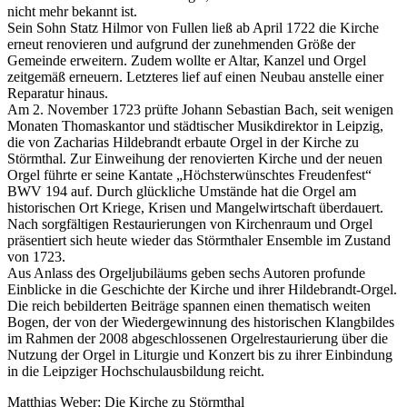
nicht mehr bekannt ist.
Sein Sohn Statz Hilmor von Fullen ließ ab April 1722 die Kirche
erneut renovieren und aufgrund der zunehmenden Größe der
Gemeinde erweitern. Zudem wollte er Altar, Kanzel und Orgel
zeitgemäß erneuern. Letzteres lief auf einen Neubau anstelle einer
Reparatur hinaus.
Am 2. November 1723 prüfte Johann Sebastian Bach, seit wenigen
Monaten Thomaskantor und städtischer Musikdirektor in Leipzig,
die von Zacharias Hildebrandt erbaute Orgel in der Kirche zu
Störmthal. Zur Einweihung der renovierten Kirche und der neuen
Orgel führte er seine Kantate „Höchsterwünschtes Freudenfest“
BWV 194 auf. Durch glückliche Umstände hat die Orgel am
historischen Ort Kriege, Krisen und Mangelwirtschaft überdauert.
Nach sorgfältigen Restaurierungen von Kirchenraum und Orgel
präsentiert sich heute wieder das Störmthaler Ensemble im Zustand
von 1723.
Aus Anlass des Orgeljubiläums geben sechs Autoren profunde
Einblicke in die Geschichte der Kirche und ihrer Hildebrandt-Orgel.
Die reich bebilderten Beiträge spannen einen thematisch weiten
Bogen, der von der Wiedergewinnung des historischen Klangbildes
im Rahmen der 2008 abgeschlossenen Orgelrestaurierung über die
Nutzung der Orgel in Liturgie und Konzert bis zu ihrer Einbindung
in die Leipziger Hochschulausbildung reicht.
Matthias Weber: Die Kirche zu Störmthal