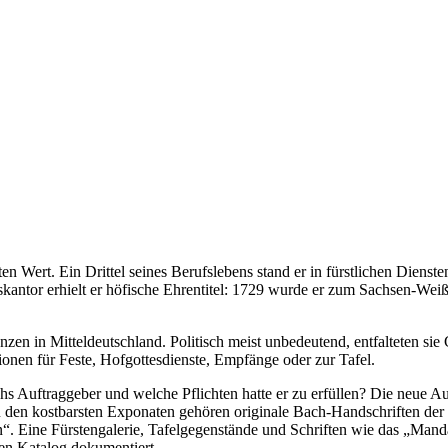
n Wert. Ein Drittel seines Berufslebens stand er in fürstlichen Diens
antor erhielt er höfische Ehrentitel: 1729 wurde er zum Sachsen-Weiß
denzen in Mitteldeutschland. Politisch meist unbedeutend, entfalteten 
onen für Feste, Hofgottesdienste, Empfänge oder zur Tafel.
chs Auftraggeber und welche Pflichten hatte er zu erfüllen? Die neue
 den kostbarsten Exponaten gehören originale Bach-Handschriften der
“. Eine Fürstengalerie, Tafelgegenstände und Schriften wie das „Mand
ten Katalog dokumentiert.