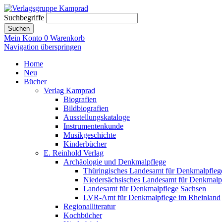
Suchbegriffe
Suchen
Mein Konto
0
Warenkorb
Navigation überspringen
Home
Neu
Bücher
Verlag Kamprad
Biografien
Bildbiografien
Ausstellungskataloge
Instrumentenkunde
Musikgeschichte
Kinderbücher
E. Reinhold Verlag
Archäologie und Denkmalpflege
Thüringisches Landesamt für Denkmalpfleg
Niedersächsisches Landesamt für Denkmalp
Landesamt für Denkmalpflege Sachsen
LVR-Amt für Denkmalpflege im Rheinland
Regionalliteratur
Kochbücher