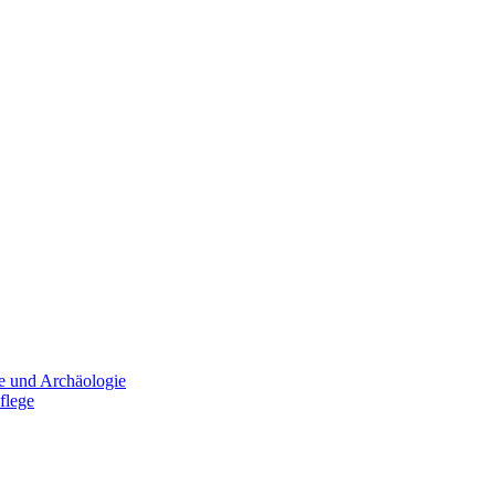
e und Archäologie
flege