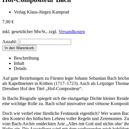
Verlag Klaus-Jürgen Kamprad
7,90
€
inkl. gesetzlicher MwSt., zzgl.
Versandkosten
Anzahl:
Beschreibung
Inhalt
Details
Auf gute Beziehungen zu Fürsten legte Johann Sebastian Bach höchste
als Kapellmeister in Köthen (1717–1723). Auch als Leipziger Thomask
Dresdner Hof den Titel „Hof-Compositeur“.
In Bachs Biografie spiegelt sich die einzigartige Dichte kleiner Resi
eine wichtige Rolle zu. Bach schuf innovative und virtuose Kompositi
Doch wie verlief eine fürstliche Festmusik eigentlich? Wer waren Ba
den Kontext des höfischen Lebens voller Regeln und Zeremonien. Zu
vom Bach-Archiv entdeckten Arie „Alles mit Gott und nichts ohn‘ ihn
Hofes ein. Die Ausstellung wird mit dem vorliegenden reich bebilder