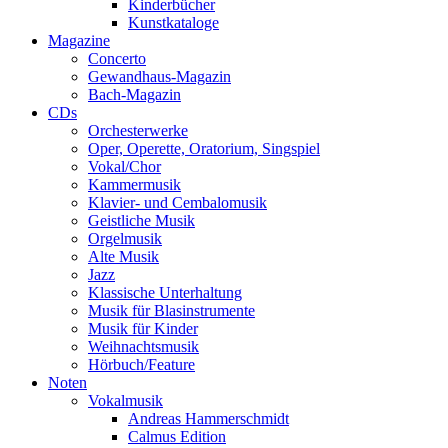
Kinderbücher
Kunstkataloge
Magazine
Concerto
Gewandhaus-Magazin
Bach-Magazin
CDs
Orchesterwerke
Oper, Operette, Oratorium, Singspiel
Vokal/Chor
Kammermusik
Klavier- und Cembalomusik
Geistliche Musik
Orgelmusik
Alte Musik
Jazz
Klassische Unterhaltung
Musik für Blasinstrumente
Musik für Kinder
Weihnachtsmusik
Hörbuch/Feature
Noten
Vokalmusik
Andreas Hammerschmidt
Calmus Edition