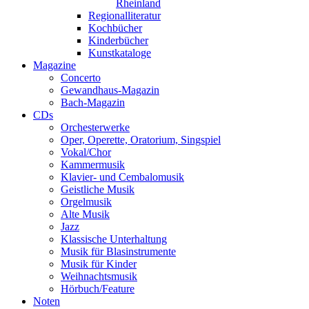
Rheinland
Regionalliteratur
Kochbücher
Kinderbücher
Kunstkataloge
Magazine
Concerto
Gewandhaus-Magazin
Bach-Magazin
CDs
Orchesterwerke
Oper, Operette, Oratorium, Singspiel
Vokal/Chor
Kammermusik
Klavier- und Cembalomusik
Geistliche Musik
Orgelmusik
Alte Musik
Jazz
Klassische Unterhaltung
Musik für Blasinstrumente
Musik für Kinder
Weihnachtsmusik
Hörbuch/Feature
Noten