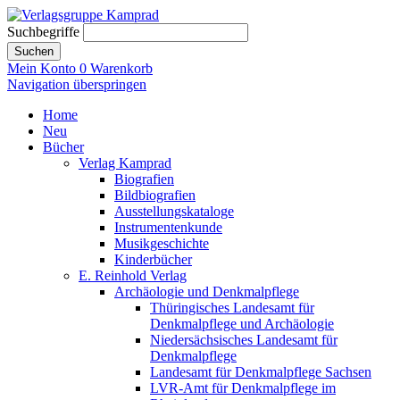
Suchbegriffe
Suchen
Mein Konto
0
Warenkorb
Navigation überspringen
Home
Neu
Bücher
Verlag Kamprad
Biografien
Bildbiografien
Ausstellungskataloge
Instrumentenkunde
Musikgeschichte
Kinderbücher
E. Reinhold Verlag
Archäologie und Denkmalpflege
Thüringisches Landesamt für
Denkmalpflege und Archäologie
Niedersächsisches Landesamt für
Denkmalpflege
Landesamt für Denkmalpflege Sachsen
LVR-Amt für Denkmalpflege im