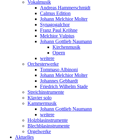
Vokalmusik
Andreas Hammerschmidt
Calmus Edition
Johann Melchior Molter
Synagogalchor
Franz Paul Kröhne
Melchior Vulpius
Johann Gottlieb Naumann
Kirchenmusik
Opern
weitere
Orchesterwerke
Tommaso Albinoni
Johann Melchior Molter
Johannes Gebhardt
Friedrich Wilhelm Stade
Streichinstrumente
Klavier solo
Kammermusik
Johann Gottlieb Naumann
weitere
Holzblasinstrumente
Blechblasinstrumente
Orgelwerke
Aktuelles