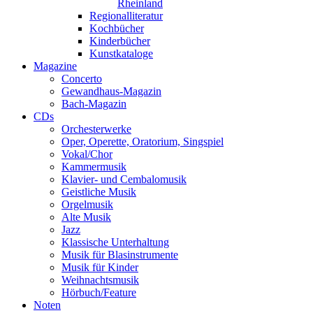
Rheinland
Regionalliteratur
Kochbücher
Kinderbücher
Kunstkataloge
Magazine
Concerto
Gewandhaus-Magazin
Bach-Magazin
CDs
Orchesterwerke
Oper, Operette, Oratorium, Singspiel
Vokal/Chor
Kammermusik
Klavier- und Cembalomusik
Geistliche Musik
Orgelmusik
Alte Musik
Jazz
Klassische Unterhaltung
Musik für Blasinstrumente
Musik für Kinder
Weihnachtsmusik
Hörbuch/Feature
Noten