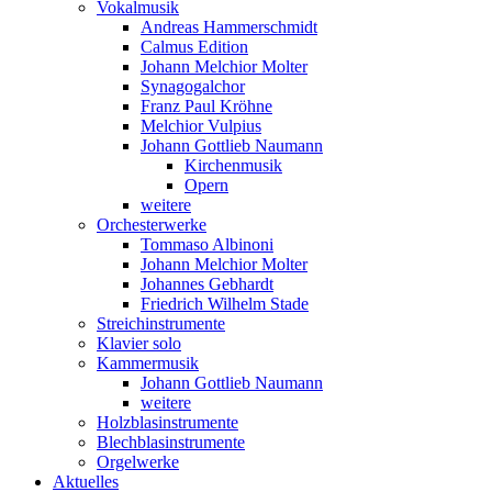
Vokalmusik
Andreas Hammerschmidt
Calmus Edition
Johann Melchior Molter
Synagogalchor
Franz Paul Kröhne
Melchior Vulpius
Johann Gottlieb Naumann
Kirchenmusik
Opern
weitere
Orchesterwerke
Tommaso Albinoni
Johann Melchior Molter
Johannes Gebhardt
Friedrich Wilhelm Stade
Streichinstrumente
Klavier solo
Kammermusik
Johann Gottlieb Naumann
weitere
Holzblasinstrumente
Blechblasinstrumente
Orgelwerke
Aktuelles