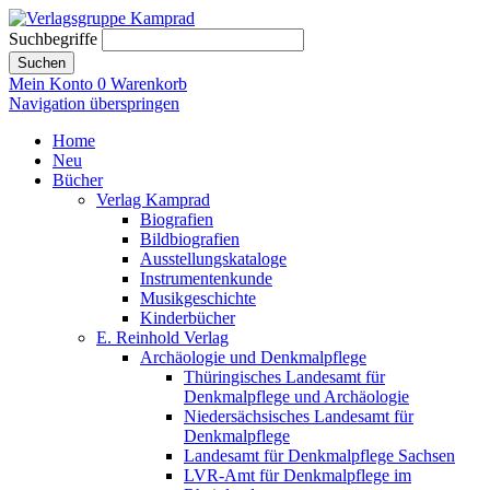
Suchbegriffe
Suchen
Mein Konto
0
Warenkorb
Navigation überspringen
Home
Neu
Bücher
Verlag Kamprad
Biografien
Bildbiografien
Ausstellungskataloge
Instrumentenkunde
Musikgeschichte
Kinderbücher
E. Reinhold Verlag
Archäologie und Denkmalpflege
Thüringisches Landesamt für
Denkmalpflege und Archäologie
Niedersächsisches Landesamt für
Denkmalpflege
Landesamt für Denkmalpflege Sachsen
LVR-Amt für Denkmalpflege im