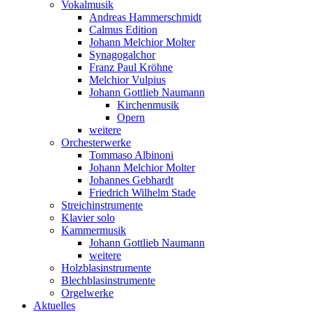
Vokalmusik
Andreas Hammerschmidt
Calmus Edition
Johann Melchior Molter
Synagogalchor
Franz Paul Kröhne
Melchior Vulpius
Johann Gottlieb Naumann
Kirchenmusik
Opern
weitere
Orchesterwerke
Tommaso Albinoni
Johann Melchior Molter
Johannes Gebhardt
Friedrich Wilhelm Stade
Streichinstrumente
Klavier solo
Kammermusik
Johann Gottlieb Naumann
weitere
Holzblasinstrumente
Blechblasinstrumente
Orgelwerke
Aktuelles