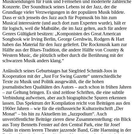
Musiksendungen für Funk und Fernsehen und moderierte zahlreiche
Konzerte. Der Soundtrack seines Lebens ist der Jazz, der die
Grundlage vieler Verzweigungen in der populären Musik bildete.
Dass er sich jenseits des Jazz auch für Popmusik bis hin zum
Musical interessierte (und auch dort zum Experten wurde), hält er
für logisch, weil die Maßstäbe, die im Jazz gelten, auch für andere
Genres Gültigkeit besitzen: „Komponisten des Great American
Songbook wie Irving Berlin, George Gershwin, Rodgers & Hart
haben das Material für den Jazz geliefert. Die Rockmusik kam zur
Hälfte aus der Blues-Tradition, die andere Hälfte von Country &
Western Music, die plötzlich selber durch die Berührung mit der
schwarzen Musik anders klang.“
Anlässlich seines Geburtstages hat Siegfried Schmidt-Joos in
Kooperation mit der „Just For Swing Gazette“ unterschiedliche
Texte zu Musik und Politik ausgewählt, die die hohen
journalistischen Qualitäten des Autors – auch schon in frühen Jahren
– zur Geltung bringen. Es sind zeitlose Schriften, die eine subtile
Verbindung aufweisen, aber auch biographische Spuren erkennen
lassen. Das Spektrum der Kompilation reicht von Beiträgen aus den
1960er Jahren – wie für die einflussreiche Kulturzeitschrift „Der
Monat“ – bis hin zu Aktuellem im „Jazzpodium“. Auch
unveröffentlichte Beiträge zieren diese Zusammenstellung: ein Blick
aus Tony Bennetts Fenster auf den Central Park, eine für Josef
Stalin in einem leeren Theater jazzende Band, Gitte Haenning in der