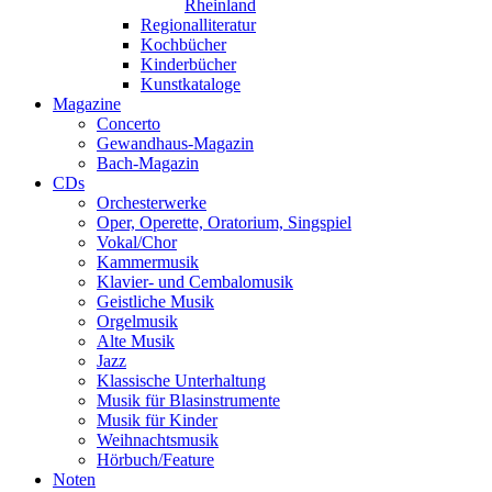
Rheinland
Regionalliteratur
Kochbücher
Kinderbücher
Kunstkataloge
Magazine
Concerto
Gewandhaus-Magazin
Bach-Magazin
CDs
Orchesterwerke
Oper, Operette, Oratorium, Singspiel
Vokal/Chor
Kammermusik
Klavier- und Cembalomusik
Geistliche Musik
Orgelmusik
Alte Musik
Jazz
Klassische Unterhaltung
Musik für Blasinstrumente
Musik für Kinder
Weihnachtsmusik
Hörbuch/Feature
Noten