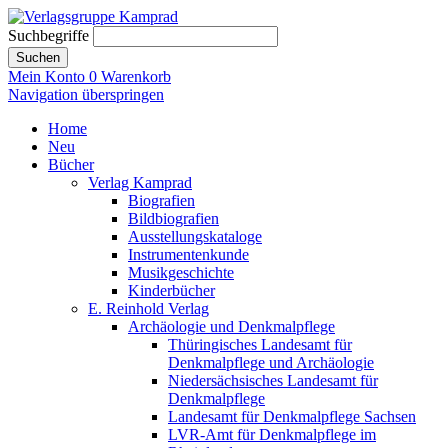
Suchbegriffe
Suchen
Mein Konto
0
Warenkorb
Navigation überspringen
Home
Neu
Bücher
Verlag Kamprad
Biografien
Bildbiografien
Ausstellungskataloge
Instrumentenkunde
Musikgeschichte
Kinderbücher
E. Reinhold Verlag
Archäologie und Denkmalpflege
Thüringisches Landesamt für
Denkmalpflege und Archäologie
Niedersächsisches Landesamt für
Denkmalpflege
Landesamt für Denkmalpflege Sachsen
LVR-Amt für Denkmalpflege im