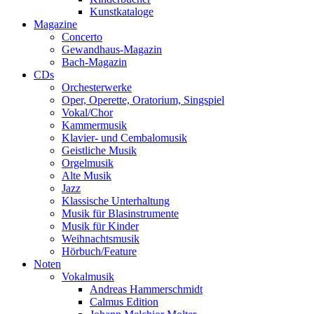
Kunstkataloge
Magazine
Concerto
Gewandhaus-Magazin
Bach-Magazin
CDs
Orchesterwerke
Oper, Operette, Oratorium, Singspiel
Vokal/Chor
Kammermusik
Klavier- und Cembalomusik
Geistliche Musik
Orgelmusik
Alte Musik
Jazz
Klassische Unterhaltung
Musik für Blasinstrumente
Musik für Kinder
Weihnachtsmusik
Hörbuch/Feature
Noten
Vokalmusik
Andreas Hammerschmidt
Calmus Edition