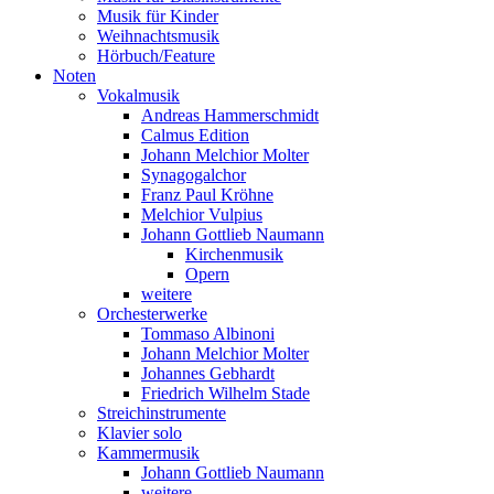
Musik für Kinder
Weihnachtsmusik
Hörbuch/Feature
Noten
Vokalmusik
Andreas Hammerschmidt
Calmus Edition
Johann Melchior Molter
Synagogalchor
Franz Paul Kröhne
Melchior Vulpius
Johann Gottlieb Naumann
Kirchenmusik
Opern
weitere
Orchesterwerke
Tommaso Albinoni
Johann Melchior Molter
Johannes Gebhardt
Friedrich Wilhelm Stade
Streichinstrumente
Klavier solo
Kammermusik
Johann Gottlieb Naumann
weitere