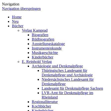
Navigation
Navigation überspringen
Home
Neu
Bücher
Verlag Kamprad
Biografien
Bildbiografien
Ausstellungskataloge
Instrumentenkunde
Musikgeschichte
Kinderbücher
E. Reinhold Verlag
Archäologie und Denkmalpflege
Thüringisches Landesamt für
Denkmalpflege und Archäologie
Niedersächsisches Landesamt für
Denkmalpflege
Landesamt für Denkmalpflege Sachsen
LVR-Amt für Denkmalpflege im
Rheinland
Regionalliteratur
Kochbücher
Kinderbücher