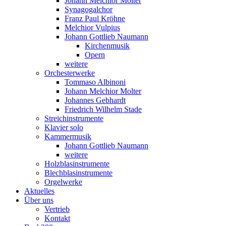
Johann Melchior Molter
Synagogalchor
Franz Paul Kröhne
Melchior Vulpius
Johann Gottlieb Naumann
Kirchenmusik
Opern
weitere
Orchesterwerke
Tommaso Albinoni
Johann Melchior Molter
Johannes Gebhardt
Friedrich Wilhelm Stade
Streichinstrumente
Klavier solo
Kammermusik
Johann Gottlieb Naumann
weitere
Holzblasinstrumente
Blechblasinstrumente
Orgelwerke
Aktuelles
Über uns
Vertrieb
Kontakt