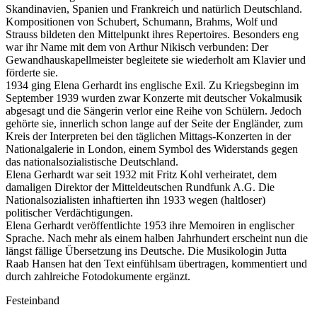
Skandinavien, Spanien und Frankreich und natürlich Deutschland.
Kompositionen von Schubert, Schumann, Brahms, Wolf und
Strauss bildeten den Mittelpunkt ihres Repertoires. Besonders eng
war ihr Name mit dem von Arthur Nikisch verbunden: Der
Gewandhauskapellmeister begleitete sie wiederholt am Klavier und
förderte sie.
1934 ging Elena Gerhardt ins englische Exil. Zu Kriegsbeginn im
September 1939 wurden zwar Konzerte mit deutscher Vokalmusik
abgesagt und die Sängerin verlor eine Reihe von Schülern. Jedoch
gehörte sie, innerlich schon lange auf der Seite der Engländer, zum
Kreis der Interpreten bei den täglichen Mittags-Konzerten in der
Nationalgalerie in London, einem Symbol des Widerstands gegen
das nationalsozialistische Deutschland.
Elena Gerhardt war seit 1932 mit Fritz Kohl verheiratet, dem
damaligen Direktor der Mitteldeutschen Rundfunk A.G. Die
Nationalsozialisten inhaftierten ihn 1933 wegen (haltloser)
politischer Verdächtigungen.
Elena Gerhardt veröffentlichte 1953 ihre Memoiren in englischer
Sprache. Nach mehr als einem halben Jahrhundert erscheint nun die
längst fällige Übersetzung ins Deutsche. Die Musikologin Jutta
Raab Hansen hat den Text einfühlsam übertragen, kommentiert und
durch zahlreiche Fotodokumente ergänzt.
Festeinband