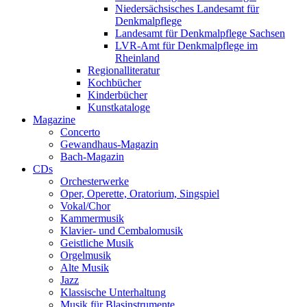
Niedersächsisches Landesamt für
Denkmalpflege
Landesamt für Denkmalpflege Sachsen
LVR-Amt für Denkmalpflege im
Rheinland
Regionalliteratur
Kochbücher
Kinderbücher
Kunstkataloge
Magazine
Concerto
Gewandhaus-Magazin
Bach-Magazin
CDs
Orchesterwerke
Oper, Operette, Oratorium, Singspiel
Vokal/Chor
Kammermusik
Klavier- und Cembalomusik
Geistliche Musik
Orgelmusik
Alte Musik
Jazz
Klassische Unterhaltung
Musik für Blasinstrumente