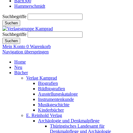
Bach300
Hammerschmidt
Suchbegriffe
Suchen
Suchbegriffe
Suchen
Mein Konto
0
Warenkorb
Navigation überspringen
Home
Neu
Bücher
Verlag Kamprad
Biografien
Bildbiografien
Ausstellungskataloge
Instrumentenkunde
Musikgeschichte
Kinderbücher
E. Reinhold Verlag
Archäologie und Denkmalpflege
Thüringisches Landesamt für
Denkmalpflege und Archäologie