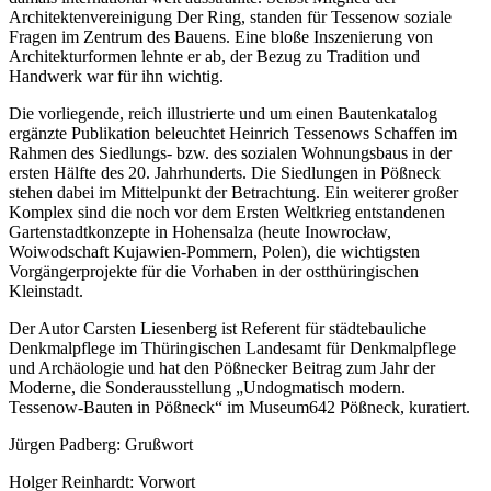
Architektenvereinigung Der Ring, standen für Tessenow soziale
Fragen im Zentrum des Bauens. Eine bloße Inszenierung von
Architekturformen lehnte er ab, der Bezug zu Tradition und
Handwerk war für ihn wichtig.
Die vorliegende, reich illustrierte und um einen Bautenkatalog
ergänzte Publikation beleuchtet Heinrich Tessenows Schaffen im
Rahmen des Siedlungs- bzw. des sozialen Wohnungsbaus in der
ersten Hälfte des 20. Jahrhunderts. Die Siedlungen in Pößneck
stehen dabei im Mittelpunkt der Betrachtung. Ein weiterer großer
Komplex sind die noch vor dem Ersten Weltkrieg entstandenen
Gartenstadtkonzepte in Hohensalza (heute Inowrocław,
Woiwodschaft Kujawien-Pommern, Polen), die wichtigsten
Vorgängerprojekte für die Vorhaben in der ostthüringischen
Kleinstadt.
Der Autor Carsten Liesenberg ist Referent für städtebauliche
Denkmalpflege im Thüringischen Landesamt für Denkmalpflege
und Archäologie und hat den Pößnecker Beitrag zum Jahr der
Moderne, die Sonderausstellung „Undogmatisch modern.
Tessenow-Bauten in Pößneck“ im Museum642 Pößneck, kuratiert.
Jürgen Padberg: Grußwort
Holger Reinhardt: Vorwort