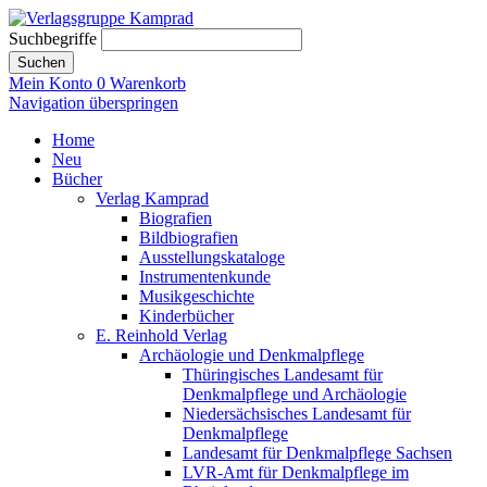
Suchbegriffe
Suchen
Mein Konto
0
Warenkorb
Navigation überspringen
Home
Neu
Bücher
Verlag Kamprad
Biografien
Bildbiografien
Ausstellungskataloge
Instrumentenkunde
Musikgeschichte
Kinderbücher
E. Reinhold Verlag
Archäologie und Denkmalpflege
Thüringisches Landesamt für
Denkmalpflege und Archäologie
Niedersächsisches Landesamt für
Denkmalpflege
Landesamt für Denkmalpflege Sachsen
LVR-Amt für Denkmalpflege im