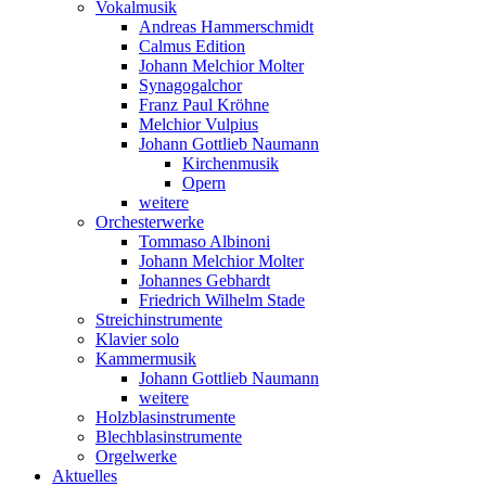
Vokalmusik
Andreas Hammerschmidt
Calmus Edition
Johann Melchior Molter
Synagogalchor
Franz Paul Kröhne
Melchior Vulpius
Johann Gottlieb Naumann
Kirchenmusik
Opern
weitere
Orchesterwerke
Tommaso Albinoni
Johann Melchior Molter
Johannes Gebhardt
Friedrich Wilhelm Stade
Streichinstrumente
Klavier solo
Kammermusik
Johann Gottlieb Naumann
weitere
Holzblasinstrumente
Blechblasinstrumente
Orgelwerke
Aktuelles