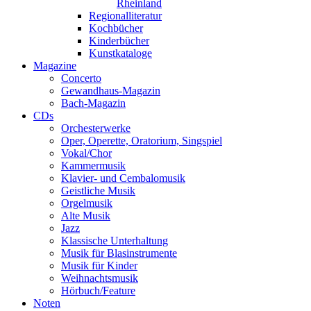
Rheinland
Regionalliteratur
Kochbücher
Kinderbücher
Kunstkataloge
Magazine
Concerto
Gewandhaus-Magazin
Bach-Magazin
CDs
Orchesterwerke
Oper, Operette, Oratorium, Singspiel
Vokal/Chor
Kammermusik
Klavier- und Cembalomusik
Geistliche Musik
Orgelmusik
Alte Musik
Jazz
Klassische Unterhaltung
Musik für Blasinstrumente
Musik für Kinder
Weihnachtsmusik
Hörbuch/Feature
Noten