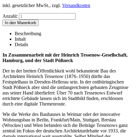
inkl. gesetzlicher MwSt., zzgl.
Versandkosten
Anzahl:
Beschreibung
Inhalt
Details
In Zusammenarbeit mit der Heinrich Tessenow-Gesellschaft,
Hamburg, und der Stadt Pößneck
Der in der breiten Öffentlichkeit wohl bekannteste Bau des
Architekten Heinrich Tessenow (1876–1950) dürfte das
Festspielhaus in Dresden-Hellerau sein. In der ostthüringischen
Stadt Pößneck aber sind die umfangreichsten gebauten Zeugnisse
aus seiner Hand überliefert: Über 70 nach Tessenows Entwurf
errichtete Gebäude lassen sich im Stadtbild finden, erschlossen
durch eine digitale Themenroute.
Wie die Werke des Bauhauses in Weimar oder der innovative
Wohnungsbau in Berlin, Frankfurt/Main, Stuttgart, Breslau
(Wrocław) und Wien befanden sich die Beiträge Tessenows ganz
zentral im Fokus der deutschen Architekturdebatte vor 1933, die
damals international weit ausstrahlte. Selbst Mitglied der