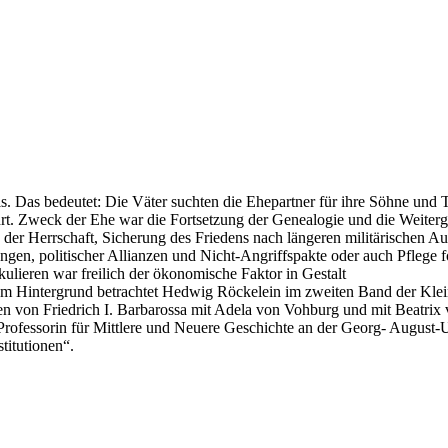
ls. Das bedeutet: Die Väter suchten die Ehepartner für ihre Söhne und
. Zweck der Ehe war die Fortsetzung der Genealogie und die Weitergabe
er Herrschaft, Sicherung des Friedens nach längeren militärischen Au
ungen, politischer Allianzen und Nicht-Angriffspakte oder auch Pflege
lieren war freilich der ökonomische Faktor in Gestalt
esem Hintergrund betrachtet Hedwig Röckelein im zweiten Band der Klei
en von Friedrich I. Barbarossa mit Adela von Vohburg und mit Beatri
fessorin für Mittlere und Neuere Geschichte an der Georg- August-Uni
titutionen“.