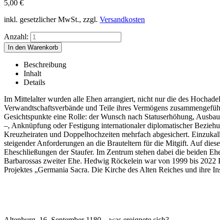
5,00
€
inkl. gesetzlicher MwSt., zzgl.
Versandkosten
Anzahl:
Beschreibung
Inhalt
Details
Im Mittelalter wurden alle Ehen arrangiert, nicht nur die des Hochade
Verwandtschaftsverbände und Teile ihres Vermögens zusammengeführt
Gesichtspunkte eine Rolle: der Wunsch nach Statuserhöhung, Ausbau d
–, Anknüpfung oder Festigung internationaler diplomatischer Bezieh
Kreuzheiraten und Doppelhochzeiten mehrfach abgesichert. Einzukalku
steigender Anforderungen an die Brauteltern für die Mitgift. Auf di
Eheschließungen der Staufer. Im Zentrum stehen dabei die beiden Eh
Barbarossas zweiter Ehe. Hedwig Röckelein war von 1999 bis 2022 Pro
Projektes „Germania Sacra. Die Kirche des Alten Reiches und ihre Ins
Altenburg, 16. September 1180 – was ereignete sich?