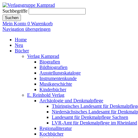
Suchbegriffe
Suchen
Mein Konto
0
Warenkorb
Navigation überspringen
Home
Neu
Bücher
Verlag Kamprad
Biografien
Bildbiografien
Ausstellungskataloge
Instrumentenkunde
Musikgeschichte
Kinderbücher
E. Reinhold Verlag
Archäologie und Denkmalpflege
Thüringisches Landesamt für Denkmalpfleg
Niedersächsisches Landesamt für Denkmalp
Landesamt für Denkmalpflege Sachsen
LVR-Amt für Denkmalpflege im Rheinland
Regionalliteratur
Kochbücher