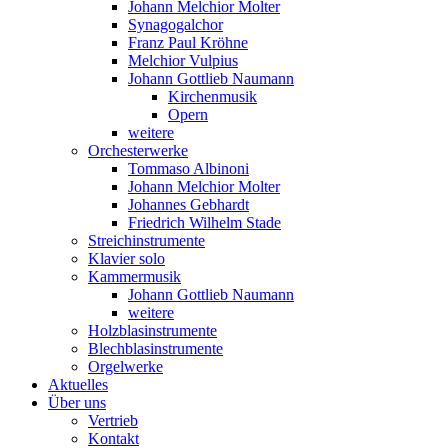
Johann Melchior Molter
Synagogalchor
Franz Paul Kröhne
Melchior Vulpius
Johann Gottlieb Naumann
Kirchenmusik
Opern
weitere
Orchesterwerke
Tommaso Albinoni
Johann Melchior Molter
Johannes Gebhardt
Friedrich Wilhelm Stade
Streichinstrumente
Klavier solo
Kammermusik
Johann Gottlieb Naumann
weitere
Holzblasinstrumente
Blechblasinstrumente
Orgelwerke
Aktuelles
Über uns
Vertrieb
Kontakt