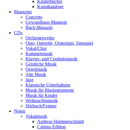
Kinderbücher
Kunstkataloge
Magazine
Concerto
Gewandhaus-Magazin
Bach-Magazin
CDs
Orchesterwerke
Oper, Operette, Oratorium, Singspiel
Vokal/Chor
Kammermusik
Klavier- und Cembalomusik
Geistliche Musik
Orgelmusik
Alte Musik
Jazz
Klassische Unterhaltung
Musik für Blasinstrumente
Musik für Kinder
Weihnachtsmusik
Hörbuch/Feature
Noten
Vokalmusik
Andreas Hammerschmidt
Calmus Edition