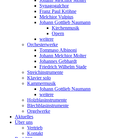
Johann Melchior Molter
Synagogalchor
Franz Paul Kröhne
Melchior Vulpius
Johann Gottlieb Naumann
Kirchenmusik
Opern
weitere
Orchesterwerke
Tommaso Albinoni
Johann Melchior Molter
Johannes Gebhardt
Friedrich Wilhelm Stade
Streichinstrumente
Klavier solo
Kammermusik
Johann Gottlieb Naumann
weitere
Holzblasinstrumente
Blechblasinstrumente
Orgelwerke
Aktuelles
Über uns
Vertrieb
Kontakt