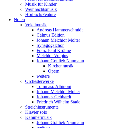
Musik für Kinder
Weihnachtsmusik
Hörbuch/Feature
Noten
Vokalmusik
Andreas Hammerschmidt
Calmus Edition
Johann Melchior Molter
Synagogalchor
Franz Paul Kröhne
Melchior Vulpius
Johann Gottlieb Naumann
Kirchenmusik
Opern
weitere
Orchesterwerke
Tommaso Albinoni
Johann Melchior Molter
Johannes Gebhardt
Friedrich Wilhelm Stade
Streichinstrumente
Klavier solo
Kammermusik
Johann Gottlieb Naumann
weitere