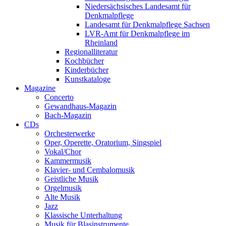
Niedersächsisches Landesamt für
Denkmalpflege
Landesamt für Denkmalpflege Sachsen
LVR-Amt für Denkmalpflege im
Rheinland
Regionalliteratur
Kochbücher
Kinderbücher
Kunstkataloge
Magazine
Concerto
Gewandhaus-Magazin
Bach-Magazin
CDs
Orchesterwerke
Oper, Operette, Oratorium, Singspiel
Vokal/Chor
Kammermusik
Klavier- und Cembalomusik
Geistliche Musik
Orgelmusik
Alte Musik
Jazz
Klassische Unterhaltung
Musik für Blasinstrumente