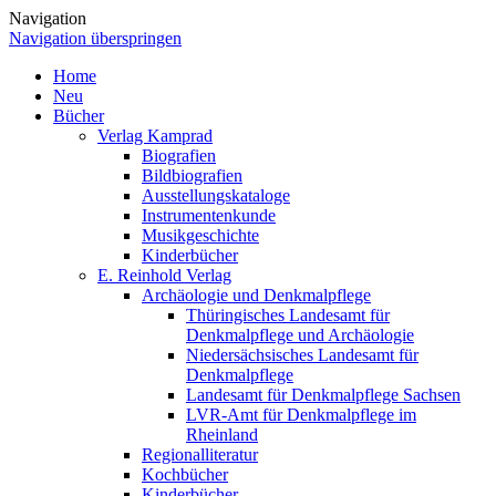
Navigation
Navigation überspringen
Home
Neu
Bücher
Verlag Kamprad
Biografien
Bildbiografien
Ausstellungskataloge
Instrumentenkunde
Musikgeschichte
Kinderbücher
E. Reinhold Verlag
Archäologie und Denkmalpflege
Thüringisches Landesamt für
Denkmalpflege und Archäologie
Niedersächsisches Landesamt für
Denkmalpflege
Landesamt für Denkmalpflege Sachsen
LVR-Amt für Denkmalpflege im
Rheinland
Regionalliteratur
Kochbücher
Kinderbücher