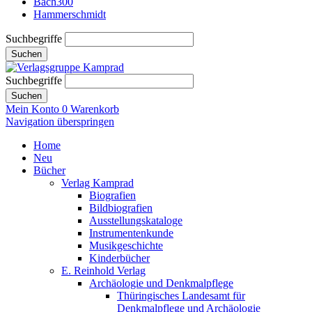
Bach300
Hammerschmidt
Suchbegriffe
Suchen
Suchbegriffe
Suchen
Mein Konto
0
Warenkorb
Navigation überspringen
Home
Neu
Bücher
Verlag Kamprad
Biografien
Bildbiografien
Ausstellungskataloge
Instrumentenkunde
Musikgeschichte
Kinderbücher
E. Reinhold Verlag
Archäologie und Denkmalpflege
Thüringisches Landesamt für
Denkmalpflege und Archäologie