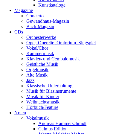
Kunstkataloge
Magazine
Concerto
Gewandhaus-Magazin
Bach-Magazin
CDs
Orchesterwerke
Oper, Operette, Oratorium, Singspiel
Vokal/Chor
Kammermusik
Klavier- und Cembalomusik
Geistliche Musik
Orgelmusik
Alte Musik
Jazz
Klassische Unterhaltung
Musik für Blasinstrumente
Musik für Kinder
Weihnachtsmusik
Hörbuch/Feature
Noten
Vokalmusik
Andreas Hammerschmidt
Calmus Edition