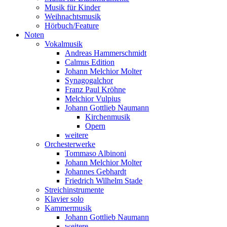
Musik für Kinder
Weihnachtsmusik
Hörbuch/Feature
Noten
Vokalmusik
Andreas Hammerschmidt
Calmus Edition
Johann Melchior Molter
Synagogalchor
Franz Paul Kröhne
Melchior Vulpius
Johann Gottlieb Naumann
Kirchenmusik
Opern
weitere
Orchesterwerke
Tommaso Albinoni
Johann Melchior Molter
Johannes Gebhardt
Friedrich Wilhelm Stade
Streichinstrumente
Klavier solo
Kammermusik
Johann Gottlieb Naumann
weitere