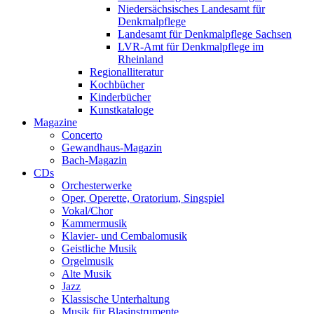
Niedersächsisches Landesamt für
Denkmalpflege
Landesamt für Denkmalpflege Sachsen
LVR-Amt für Denkmalpflege im
Rheinland
Regionalliteratur
Kochbücher
Kinderbücher
Kunstkataloge
Magazine
Concerto
Gewandhaus-Magazin
Bach-Magazin
CDs
Orchesterwerke
Oper, Operette, Oratorium, Singspiel
Vokal/Chor
Kammermusik
Klavier- und Cembalomusik
Geistliche Musik
Orgelmusik
Alte Musik
Jazz
Klassische Unterhaltung
Musik für Blasinstrumente