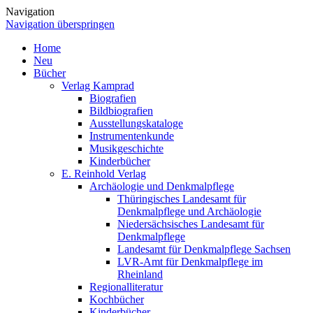
Navigation
Navigation überspringen
Home
Neu
Bücher
Verlag Kamprad
Biografien
Bildbiografien
Ausstellungskataloge
Instrumentenkunde
Musikgeschichte
Kinderbücher
E. Reinhold Verlag
Archäologie und Denkmalpflege
Thüringisches Landesamt für
Denkmalpflege und Archäologie
Niedersächsisches Landesamt für
Denkmalpflege
Landesamt für Denkmalpflege Sachsen
LVR-Amt für Denkmalpflege im
Rheinland
Regionalliteratur
Kochbücher
Kinderbücher