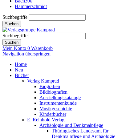
Bach300
Hammerschmidt
Suchbegriffe
Suchen
Suchbegriffe
Suchen
Mein Konto
0
Warenkorb
Navigation überspringen
Home
Neu
Bücher
Verlag Kamprad
Biografien
Bildbiografien
Ausstellungskataloge
Instrumentenkunde
Musikgeschichte
Kinderbücher
E. Reinhold Verlag
Archäologie und Denkmalpflege
Thüringisches Landesamt für
Denkmalpflege und Archäologie