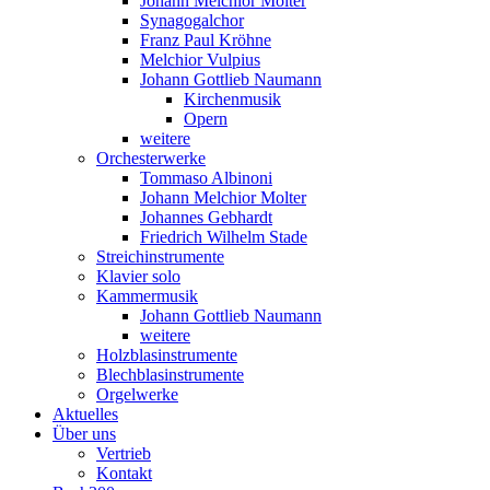
Johann Melchior Molter
Synagogalchor
Franz Paul Kröhne
Melchior Vulpius
Johann Gottlieb Naumann
Kirchenmusik
Opern
weitere
Orchesterwerke
Tommaso Albinoni
Johann Melchior Molter
Johannes Gebhardt
Friedrich Wilhelm Stade
Streichinstrumente
Klavier solo
Kammermusik
Johann Gottlieb Naumann
weitere
Holzblasinstrumente
Blechblasinstrumente
Orgelwerke
Aktuelles
Über uns
Vertrieb
Kontakt