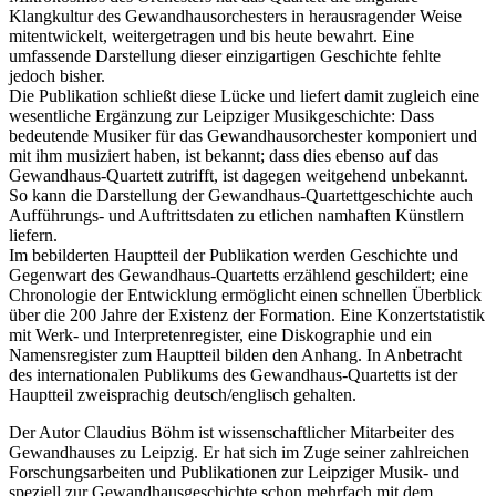
Klangkultur des Gewandhausorchesters in herausragender Weise
mitentwickelt, weitergetragen und bis heute bewahrt. Eine
umfassende Darstellung dieser einzigartigen Geschichte fehlte
jedoch bisher.
Die Publikation schließt diese Lücke und liefert damit zugleich eine
wesentliche Ergänzung zur Leipziger Musikgeschichte: Dass
bedeutende Musiker für das Gewandhausorchester komponiert und
mit ihm musiziert haben, ist bekannt; dass dies ebenso auf das
Gewandhaus-Quartett zutrifft, ist dagegen weitgehend unbekannt.
So kann die Darstellung der Gewandhaus-Quartettgeschichte auch
Aufführungs- und Auftrittsdaten zu etlichen namhaften Künstlern
liefern.
Im bebilderten Hauptteil der Publikation werden Geschichte und
Gegenwart des Gewandhaus-Quartetts erzählend geschildert; eine
Chronologie der Entwicklung ermöglicht einen schnellen Überblick
über die 200 Jahre der Existenz der Formation. Eine Konzertstatistik
mit Werk- und Interpretenregister, eine Diskographie und ein
Namensregister zum Hauptteil bilden den Anhang. In Anbetracht
des internationalen Publikums des Gewandhaus-Quartetts ist der
Hauptteil zweisprachig deutsch/englisch gehalten.
Der Autor Claudius Böhm ist wissenschaftlicher Mitarbeiter des
Gewandhauses zu Leipzig. Er hat sich im Zuge seiner zahlreichen
Forschungsarbeiten und Publikationen zur Leipziger Musik- und
speziell zur Gewandhausgeschichte schon mehrfach mit dem