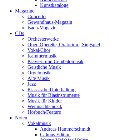
Kunstkataloge
Magazine
Concerto
Gewandhaus-Magazin
Bach-Magazin
CDs
Orchesterwerke
Oper, Operette, Oratorium, Singspiel
Vokal/Chor
Kammermusik
Klavier- und Cembalomusik
Geistliche Musik
Orgelmusik
Alte Musik
Jazz
Klassische Unterhaltung
Musik für Blasinstrumente
Musik für Kinder
Weihnachtsmusik
Hörbuch/Feature
Noten
Vokalmusik
Andreas Hammerschmidt
Calmus Edition