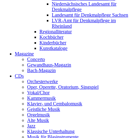
Niedersächsisches Landesamt für
Denkmalpflege
Landesamt für Denkmalpflege Sachsen
LVR-Amt für Denkmalpflege im
Rheinland
Regionalliteratur
Kochbücher
Kinderbücher
Kunstkataloge
Magazine
Concerto
Gewandhaus-Magazin
Bach-Magazin
CDs
Orchesterwerke
Oper, Operette, Oratorium, Singspiel
Vokal/Chor
Kammermusik
Klavier- und Cembalomusik
Geistliche Musik
Orgelmusik
Alte Musik
Jazz
Klassische Unterhaltung
Musik für Blasinstrumente