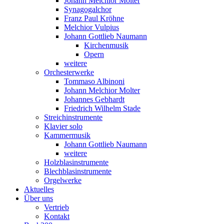
Johann Melchior Molter
Synagogalchor
Franz Paul Kröhne
Melchior Vulpius
Johann Gottlieb Naumann
Kirchenmusik
Opern
weitere
Orchesterwerke
Tommaso Albinoni
Johann Melchior Molter
Johannes Gebhardt
Friedrich Wilhelm Stade
Streichinstrumente
Klavier solo
Kammermusik
Johann Gottlieb Naumann
weitere
Holzblasinstrumente
Blechblasinstrumente
Orgelwerke
Aktuelles
Über uns
Vertrieb
Kontakt