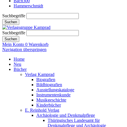
Bach300
Hammerschmidt
Suchbegriffe
Suchen
Suchbegriffe
Suchen
Mein Konto
0
Warenkorb
Navigation überspringen
Home
Neu
Bücher
Verlag Kamprad
Biografien
Bildbiografien
Ausstellungskataloge
Instrumentenkunde
Musikgeschichte
Kinderbücher
E. Reinhold Verlag
Archäologie und Denkmalpflege
Thüringisches Landesamt für
Denkmalpflege und Archäologie