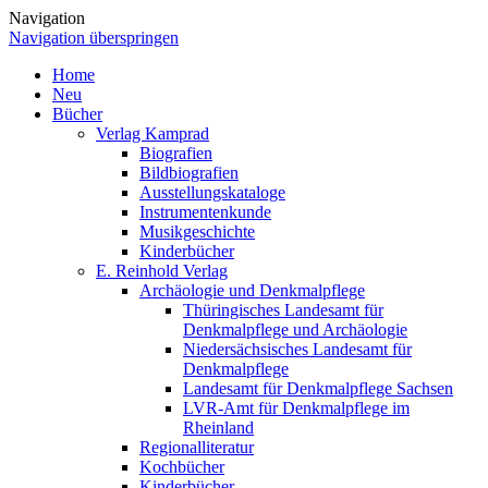
Navigation
Navigation überspringen
Home
Neu
Bücher
Verlag Kamprad
Biografien
Bildbiografien
Ausstellungskataloge
Instrumentenkunde
Musikgeschichte
Kinderbücher
E. Reinhold Verlag
Archäologie und Denkmalpflege
Thüringisches Landesamt für
Denkmalpflege und Archäologie
Niedersächsisches Landesamt für
Denkmalpflege
Landesamt für Denkmalpflege Sachsen
LVR-Amt für Denkmalpflege im
Rheinland
Regionalliteratur
Kochbücher
Kinderbücher