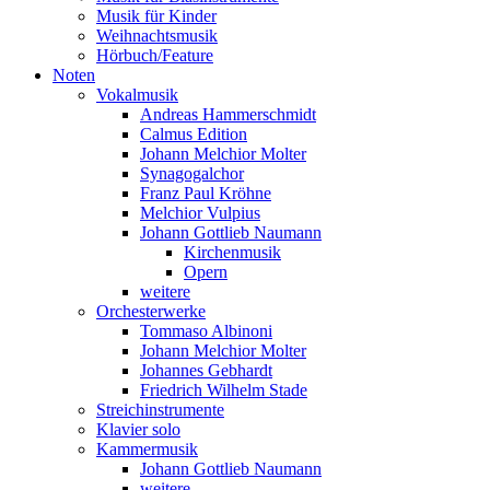
Musik für Kinder
Weihnachtsmusik
Hörbuch/Feature
Noten
Vokalmusik
Andreas Hammerschmidt
Calmus Edition
Johann Melchior Molter
Synagogalchor
Franz Paul Kröhne
Melchior Vulpius
Johann Gottlieb Naumann
Kirchenmusik
Opern
weitere
Orchesterwerke
Tommaso Albinoni
Johann Melchior Molter
Johannes Gebhardt
Friedrich Wilhelm Stade
Streichinstrumente
Klavier solo
Kammermusik
Johann Gottlieb Naumann
weitere