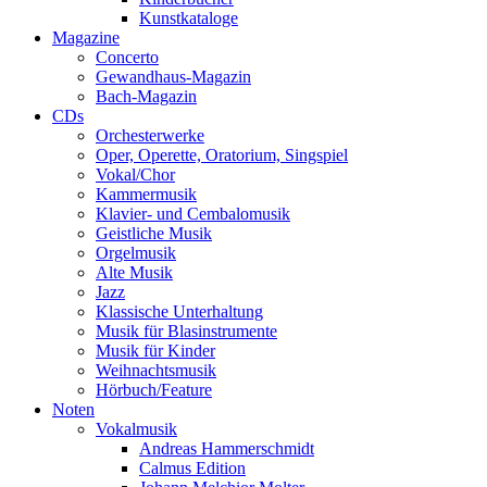
Kunstkataloge
Magazine
Concerto
Gewandhaus-Magazin
Bach-Magazin
CDs
Orchesterwerke
Oper, Operette, Oratorium, Singspiel
Vokal/Chor
Kammermusik
Klavier- und Cembalomusik
Geistliche Musik
Orgelmusik
Alte Musik
Jazz
Klassische Unterhaltung
Musik für Blasinstrumente
Musik für Kinder
Weihnachtsmusik
Hörbuch/Feature
Noten
Vokalmusik
Andreas Hammerschmidt
Calmus Edition