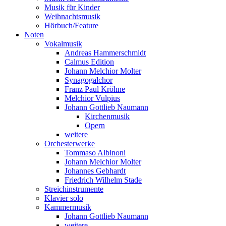
Musik für Kinder
Weihnachtsmusik
Hörbuch/Feature
Noten
Vokalmusik
Andreas Hammerschmidt
Calmus Edition
Johann Melchior Molter
Synagogalchor
Franz Paul Kröhne
Melchior Vulpius
Johann Gottlieb Naumann
Kirchenmusik
Opern
weitere
Orchesterwerke
Tommaso Albinoni
Johann Melchior Molter
Johannes Gebhardt
Friedrich Wilhelm Stade
Streichinstrumente
Klavier solo
Kammermusik
Johann Gottlieb Naumann
weitere