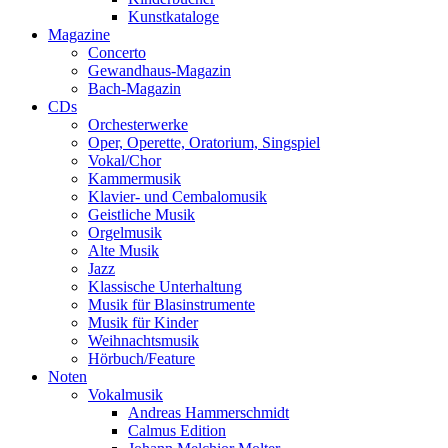
Kunstkataloge
Magazine
Concerto
Gewandhaus-Magazin
Bach-Magazin
CDs
Orchesterwerke
Oper, Operette, Oratorium, Singspiel
Vokal/Chor
Kammermusik
Klavier- und Cembalomusik
Geistliche Musik
Orgelmusik
Alte Musik
Jazz
Klassische Unterhaltung
Musik für Blasinstrumente
Musik für Kinder
Weihnachtsmusik
Hörbuch/Feature
Noten
Vokalmusik
Andreas Hammerschmidt
Calmus Edition