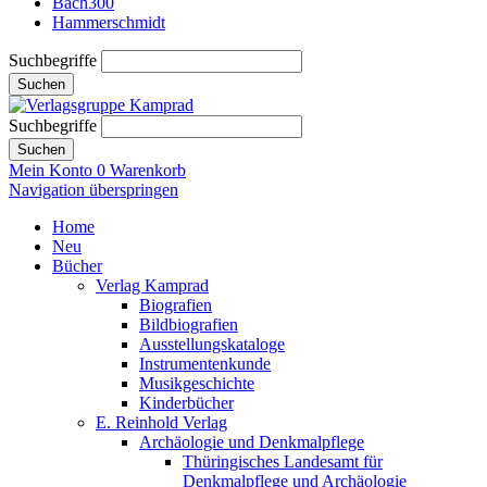
Bach300
Hammerschmidt
Suchbegriffe
Suchen
Suchbegriffe
Suchen
Mein Konto
0
Warenkorb
Navigation überspringen
Home
Neu
Bücher
Verlag Kamprad
Biografien
Bildbiografien
Ausstellungskataloge
Instrumentenkunde
Musikgeschichte
Kinderbücher
E. Reinhold Verlag
Archäologie und Denkmalpflege
Thüringisches Landesamt für
Denkmalpflege und Archäologie