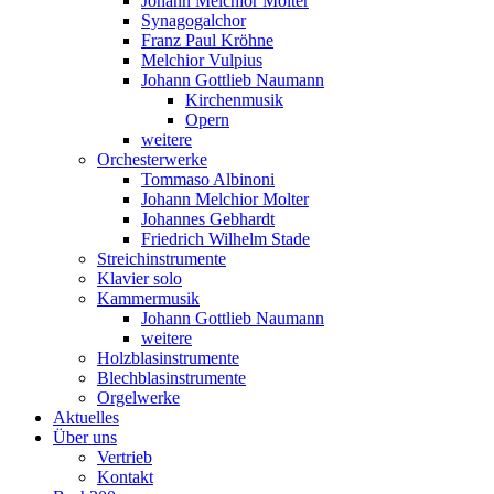
Johann Melchior Molter
Synagogalchor
Franz Paul Kröhne
Melchior Vulpius
Johann Gottlieb Naumann
Kirchenmusik
Opern
weitere
Orchesterwerke
Tommaso Albinoni
Johann Melchior Molter
Johannes Gebhardt
Friedrich Wilhelm Stade
Streichinstrumente
Klavier solo
Kammermusik
Johann Gottlieb Naumann
weitere
Holzblasinstrumente
Blechblasinstrumente
Orgelwerke
Aktuelles
Über uns
Vertrieb
Kontakt