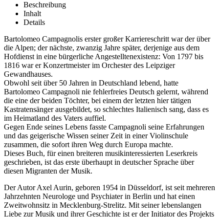
Beschreibung
Inhalt
Details
Bartolomeo Campagnolis erster großer Karriereschritt war der über
die Alpen; der nächste, zwanzig Jahre später, derjenige aus dem
Hofdienst in eine bürgerliche Angestelltenexistenz: Von 1797 bis
1816 war er Konzertmeister im Orchester des Leipziger
Gewandhauses.
Obwohl seit über 50 Jahren in Deutschland lebend, hatte
Bartolomeo Campagnoli nie fehlerfreies Deutsch gelernt, während
die eine der beiden Töchter, bei einem der letzten hier tätigen
Kastratensänger ausgebildet, so schlechtes Italienisch sang, dass es
im Heimatland des Vaters auffiel.
Gegen Ende seines Lebens fasste Campagnoli seine Erfahrungen
und das geigerische Wissen seiner Zeit in einer Violinschule
zusammen, die sofort ihren Weg durch Europa machte.
Dieses Buch, für einen breiteren musikinteressierten Leserkreis
geschrieben, ist das erste überhaupt in deutscher Sprache über
diesen Migranten der Musik.
Der Autor Axel Aurin, geboren 1954 in Düsseldorf, ist seit mehreren
Jahrzehnten Neurologe und Psychiater in Berlin und hat einen
Zweitwohnsitz in Mecklenburg-Strelitz. Mit seiner lebenslangen
Liebe zur Musik und ihrer Geschichte ist er der Initiator des Projekts