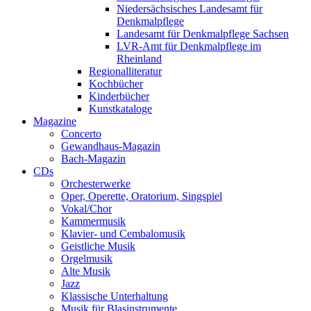
Niedersächsisches Landesamt für
Denkmalpflege
Landesamt für Denkmalpflege Sachsen
LVR-Amt für Denkmalpflege im
Rheinland
Regionalliteratur
Kochbücher
Kinderbücher
Kunstkataloge
Magazine
Concerto
Gewandhaus-Magazin
Bach-Magazin
CDs
Orchesterwerke
Oper, Operette, Oratorium, Singspiel
Vokal/Chor
Kammermusik
Klavier- und Cembalomusik
Geistliche Musik
Orgelmusik
Alte Musik
Jazz
Klassische Unterhaltung
Musik für Blasinstrumente