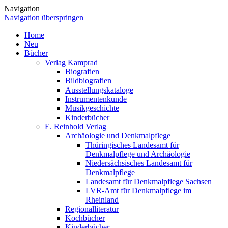
Navigation
Navigation überspringen
Home
Neu
Bücher
Verlag Kamprad
Biografien
Bildbiografien
Ausstellungskataloge
Instrumentenkunde
Musikgeschichte
Kinderbücher
E. Reinhold Verlag
Archäologie und Denkmalpflege
Thüringisches Landesamt für
Denkmalpflege und Archäologie
Niedersächsisches Landesamt für
Denkmalpflege
Landesamt für Denkmalpflege Sachsen
LVR-Amt für Denkmalpflege im
Rheinland
Regionalliteratur
Kochbücher
Kinderbücher