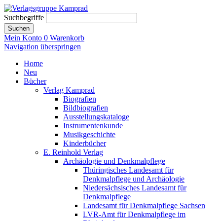
Suchbegriffe
Suchen
Mein Konto
0
Warenkorb
Navigation überspringen
Home
Neu
Bücher
Verlag Kamprad
Biografien
Bildbiografien
Ausstellungskataloge
Instrumentenkunde
Musikgeschichte
Kinderbücher
E. Reinhold Verlag
Archäologie und Denkmalpflege
Thüringisches Landesamt für
Denkmalpflege und Archäologie
Niedersächsisches Landesamt für
Denkmalpflege
Landesamt für Denkmalpflege Sachsen
LVR-Amt für Denkmalpflege im