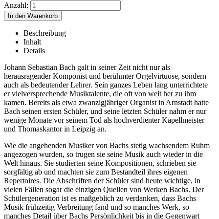
Anzahl:
Beschreibung
Inhalt
Details
Johann Sebastian Bach galt in seiner Zeit nicht nur als
herausragender Komponist und berühmter Orgelvirtuose, sondern
auch als bedeutender Lehrer. Sein ganzes Leben lang unterrichtete
er vielversprechende Musiktalente, die oft von weit her zu ihm
kamen. Bereits als etwa zwanzigjähriger Organist in Arnstadt hatte
Bach seinen ersten Schüler, und seine letzten Schüler nahm er nur
wenige Monate vor seinem Tod als hochverdienter Kapellmeister
und Thomaskantor in Leipzig an.
Wie die angehenden Musiker von Bachs stetig wachsendem Ruhm
angezogen wurden, so trugen sie seine Musik auch wieder in die
Welt hinaus. Sie studierten seine Kompositionen, schrieben sie
sorgfältig ab und machten sie zum Bestandteil ihres eigenen
Repertoires. Die Abschriften der Schüler sind heute wichtige, in
vielen Fällen sogar die einzigen Quellen von Werken Bachs. Der
Schülergeneration ist es maßgeblich zu verdanken, dass Bachs
Musik frühzeitig Verbreitung fand und so manches Werk, so
manches Detail über Bachs Persönlichkeit bis in die Gegenwart