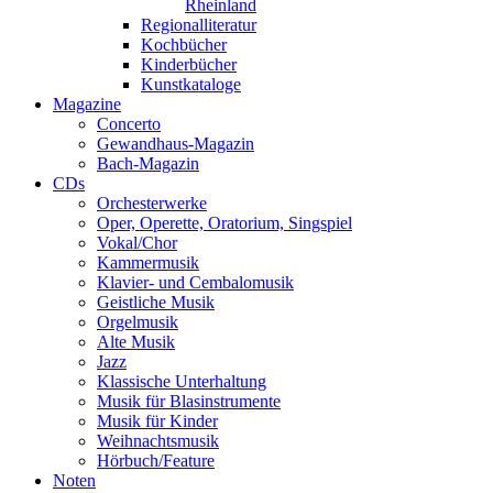
Rheinland
Regionalliteratur
Kochbücher
Kinderbücher
Kunstkataloge
Magazine
Concerto
Gewandhaus-Magazin
Bach-Magazin
CDs
Orchesterwerke
Oper, Operette, Oratorium, Singspiel
Vokal/Chor
Kammermusik
Klavier- und Cembalomusik
Geistliche Musik
Orgelmusik
Alte Musik
Jazz
Klassische Unterhaltung
Musik für Blasinstrumente
Musik für Kinder
Weihnachtsmusik
Hörbuch/Feature
Noten