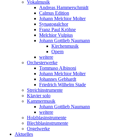
Vokalmusik
Andreas Hammerschmidt
Calmus Edition
Johann Melchior Molter
Synagogalchor
Franz Paul Kröhne
Melchior Vulpius
Johann Gottlieb Naumann
Kirchenmusik
Opern
weitere
Orchesterwerke
Tommaso Albinoni
Johann Melchior Molter
Johannes Gebhardt
Friedrich Wilhelm Stade
Streichinstrumente
Klavier solo
Kammermusik
Johann Gottlieb Naumann
weitere
Holzblasinstrumente
Blechblasinstrumente
Orgelwerke
Aktuelles