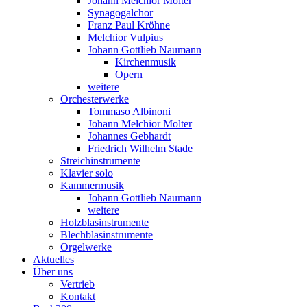
Johann Melchior Molter
Synagogalchor
Franz Paul Kröhne
Melchior Vulpius
Johann Gottlieb Naumann
Kirchenmusik
Opern
weitere
Orchesterwerke
Tommaso Albinoni
Johann Melchior Molter
Johannes Gebhardt
Friedrich Wilhelm Stade
Streichinstrumente
Klavier solo
Kammermusik
Johann Gottlieb Naumann
weitere
Holzblasinstrumente
Blechblasinstrumente
Orgelwerke
Aktuelles
Über uns
Vertrieb
Kontakt