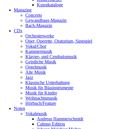
Kunstkataloge
Magazine
Concerto
Gewandhaus-Magazin
Bach-Magazin
CDs
Orchesterwerke
Oper, Operette, Oratorium, Singspiel
Vokal/Chor
Kammermusik
Klavier- und Cembalomusik
Geistliche Musik
Orgelmusik
Alte Musik
Jazz
Klassische Unterhaltung
Musik für Blasinstrumente
Musik für Kinder
Weihnachtsmusik
Hörbuch/Feature
Noten
Vokalmusik
Andreas Hammerschmidt
Calmus Edition