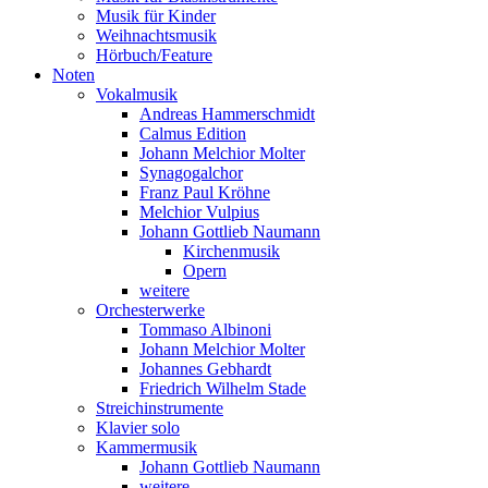
Musik für Kinder
Weihnachtsmusik
Hörbuch/Feature
Noten
Vokalmusik
Andreas Hammerschmidt
Calmus Edition
Johann Melchior Molter
Synagogalchor
Franz Paul Kröhne
Melchior Vulpius
Johann Gottlieb Naumann
Kirchenmusik
Opern
weitere
Orchesterwerke
Tommaso Albinoni
Johann Melchior Molter
Johannes Gebhardt
Friedrich Wilhelm Stade
Streichinstrumente
Klavier solo
Kammermusik
Johann Gottlieb Naumann
weitere