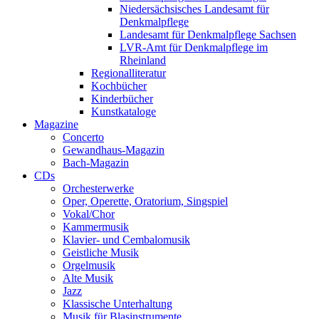
Niedersächsisches Landesamt für
Denkmalpflege
Landesamt für Denkmalpflege Sachsen
LVR-Amt für Denkmalpflege im
Rheinland
Regionalliteratur
Kochbücher
Kinderbücher
Kunstkataloge
Magazine
Concerto
Gewandhaus-Magazin
Bach-Magazin
CDs
Orchesterwerke
Oper, Operette, Oratorium, Singspiel
Vokal/Chor
Kammermusik
Klavier- und Cembalomusik
Geistliche Musik
Orgelmusik
Alte Musik
Jazz
Klassische Unterhaltung
Musik für Blasinstrumente