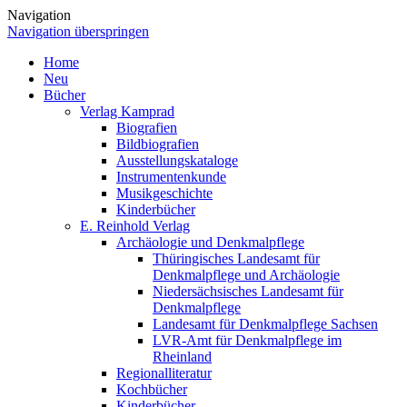
Navigation
Navigation überspringen
Home
Neu
Bücher
Verlag Kamprad
Biografien
Bildbiografien
Ausstellungskataloge
Instrumentenkunde
Musikgeschichte
Kinderbücher
E. Reinhold Verlag
Archäologie und Denkmalpflege
Thüringisches Landesamt für
Denkmalpflege und Archäologie
Niedersächsisches Landesamt für
Denkmalpflege
Landesamt für Denkmalpflege Sachsen
LVR-Amt für Denkmalpflege im
Rheinland
Regionalliteratur
Kochbücher
Kinderbücher