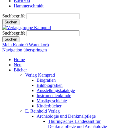
Bach300
Hammerschmidt
Suchbegriffe
Suchen
Suchbegriffe
Suchen
Mein Konto
0
Warenkorb
Navigation überspringen
Home
Neu
Bücher
Verlag Kamprad
Biografien
Bildbiografien
Ausstellungskataloge
Instrumentenkunde
Musikgeschichte
Kinderbücher
E. Reinhold Verlag
Archäologie und Denkmalpflege
Thüringisches Landesamt für
Denkmalpflege und Archäologie