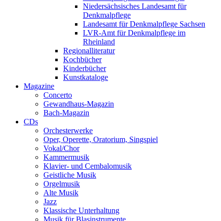
Niedersächsisches Landesamt für
Denkmalpflege
Landesamt für Denkmalpflege Sachsen
LVR-Amt für Denkmalpflege im
Rheinland
Regionalliteratur
Kochbücher
Kinderbücher
Kunstkataloge
Magazine
Concerto
Gewandhaus-Magazin
Bach-Magazin
CDs
Orchesterwerke
Oper, Operette, Oratorium, Singspiel
Vokal/Chor
Kammermusik
Klavier- und Cembalomusik
Geistliche Musik
Orgelmusik
Alte Musik
Jazz
Klassische Unterhaltung
Musik für Blasinstrumente