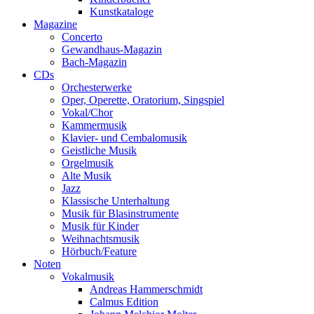
Kunstkataloge
Magazine
Concerto
Gewandhaus-Magazin
Bach-Magazin
CDs
Orchesterwerke
Oper, Operette, Oratorium, Singspiel
Vokal/Chor
Kammermusik
Klavier- und Cembalomusik
Geistliche Musik
Orgelmusik
Alte Musik
Jazz
Klassische Unterhaltung
Musik für Blasinstrumente
Musik für Kinder
Weihnachtsmusik
Hörbuch/Feature
Noten
Vokalmusik
Andreas Hammerschmidt
Calmus Edition