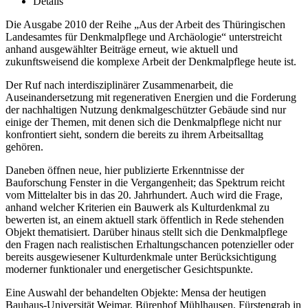
Details
Die Ausgabe 2010 der Reihe „Aus der Arbeit des Thüringischen
Landesamtes für Denkmalpflege und Archäologie“ unterstreicht
anhand ausgewählter Beiträge erneut, wie aktuell und
zukunftsweisend die komplexe Arbeit der Denkmalpflege heute ist.
Der Ruf nach interdisziplinärer Zusammenarbeit, die
Auseinandersetzung mit regenerativen Energien und die Forderung
der nachhaltigen Nutzung denkmalgeschützter Gebäude sind nur
einige der Themen, mit denen sich die Denkmalpflege nicht nur
konfrontiert sieht, sondern die bereits zu ihrem Arbeitsalltag
gehören.
Daneben öffnen neue, hier publizierte Erkenntnisse der
Bauforschung Fenster in die Vergangenheit; das Spektrum reicht
vom Mittelalter bis in das 20. Jahrhundert. Auch wird die Frage,
anhand welcher Kriterien ein Bauwerk als Kulturdenkmal zu
bewerten ist, an einem aktuell stark öffentlich in Rede stehenden
Objekt thematisiert. Darüber hinaus stellt sich die Denkmalpflege
den Fragen nach realistischen Erhaltungschancen potenzieller oder
bereits ausgewiesener Kulturdenkmale unter Berücksichtigung
moderner funktionaler und energetischer Gesichtspunkte.
Eine Auswahl der behandelten Objekte: Mensa der heutigen
Bauhaus-Universität Weimar, Bürenhof Mühlhausen, Fürstengrab in