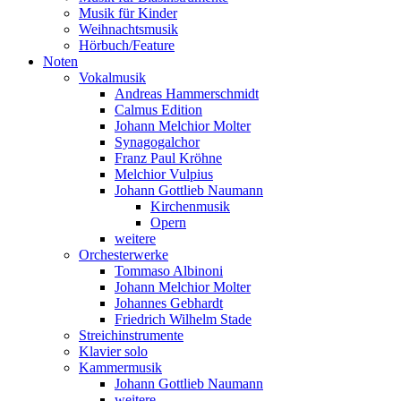
Musik für Kinder
Weihnachtsmusik
Hörbuch/Feature
Noten
Vokalmusik
Andreas Hammerschmidt
Calmus Edition
Johann Melchior Molter
Synagogalchor
Franz Paul Kröhne
Melchior Vulpius
Johann Gottlieb Naumann
Kirchenmusik
Opern
weitere
Orchesterwerke
Tommaso Albinoni
Johann Melchior Molter
Johannes Gebhardt
Friedrich Wilhelm Stade
Streichinstrumente
Klavier solo
Kammermusik
Johann Gottlieb Naumann
weitere