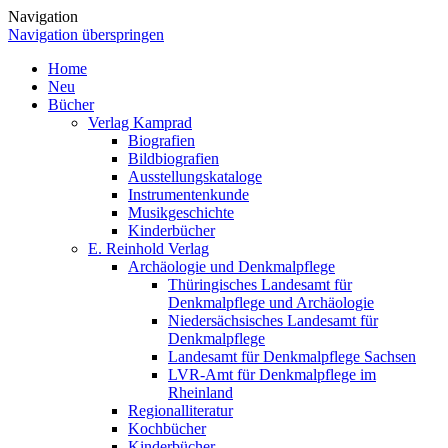
Navigation
Navigation überspringen
Home
Neu
Bücher
Verlag Kamprad
Biografien
Bildbiografien
Ausstellungskataloge
Instrumentenkunde
Musikgeschichte
Kinderbücher
E. Reinhold Verlag
Archäologie und Denkmalpflege
Thüringisches Landesamt für
Denkmalpflege und Archäologie
Niedersächsisches Landesamt für
Denkmalpflege
Landesamt für Denkmalpflege Sachsen
LVR-Amt für Denkmalpflege im
Rheinland
Regionalliteratur
Kochbücher
Kinderbücher