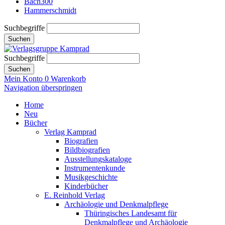
Bach300
Hammerschmidt
Suchbegriffe
Suchen
Suchbegriffe
Suchen
Mein Konto
0
Warenkorb
Navigation überspringen
Home
Neu
Bücher
Verlag Kamprad
Biografien
Bildbiografien
Ausstellungskataloge
Instrumentenkunde
Musikgeschichte
Kinderbücher
E. Reinhold Verlag
Archäologie und Denkmalpflege
Thüringisches Landesamt für
Denkmalpflege und Archäologie