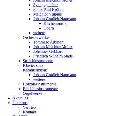
Johann Melchior Molter
Synagogalchor
Franz Paul Kröhne
Melchior Vulpius
Johann Gottlieb Naumann
Kirchenmusik
Opern
weitere
Orchesterwerke
Tommaso Albinoni
Johann Melchior Molter
Johannes Gebhardt
Friedrich Wilhelm Stade
Streichinstrumente
Klavier solo
Kammermusik
Johann Gottlieb Naumann
weitere
Holzblasinstrumente
Blechblasinstrumente
Orgelwerke
Aktuelles
Über uns
Vertrieb
Kontakt