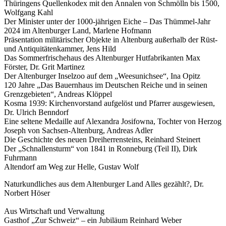
Thüringens Quellenkodex mit den Annalen von Schmölln bis 1500,
Wolfgang Kahl
Der Minister unter der 1000-jährigen Eiche – Das Thümmel-Jahr
2024 im Altenburger Land, Marlene Hofmann
Präsentation militärischer Objekte in Altenburg außerhalb der Rüst-
und Antiquitätenkammer, Jens Hild
Das Sommerfrischehaus des Altenburger Hutfabrikanten Max
Förster, Dr. Grit Martinez
Der Altenburger Inselzoo auf dem „Weesunichsee“, Ina Opitz
120 Jahre „Das Bauernhaus im Deutschen Reiche und in seinen
Grenzgebieten“, Andreas Klöppel
Kosma 1939: Kirchenvorstand aufgelöst und Pfarrer ausgewiesen,
Dr. Ulrich Benndorf
Eine seltene Medaille auf Alexandra Josifowna, Tochter von Herzog
Joseph von Sachsen-Altenburg, Andreas Adler
Die Geschichte des neuen Dreiherrensteins, Reinhard Steinert
Der „Schnallensturm“ von 1841 in Ronneburg (Teil II), Dirk
Fuhrmann
Altendorf am Weg zur Helle, Gustav Wolf
Naturkundliches aus dem Altenburger Land Alles gezählt?, Dr.
Norbert Höser
Aus Wirtschaft und Verwaltung
Gasthof „Zur Schweiz“ – ein Jubiläum Reinhard Weber