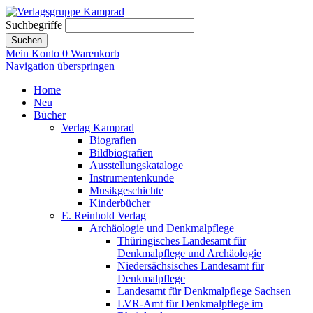
Suchbegriffe
Suchen
Mein Konto
0
Warenkorb
Navigation überspringen
Home
Neu
Bücher
Verlag Kamprad
Biografien
Bildbiografien
Ausstellungskataloge
Instrumentenkunde
Musikgeschichte
Kinderbücher
E. Reinhold Verlag
Archäologie und Denkmalpflege
Thüringisches Landesamt für
Denkmalpflege und Archäologie
Niedersächsisches Landesamt für
Denkmalpflege
Landesamt für Denkmalpflege Sachsen
LVR-Amt für Denkmalpflege im