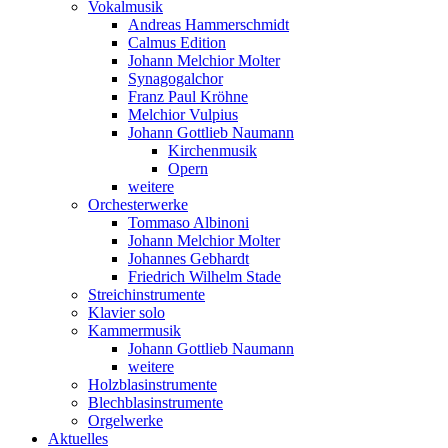
Vokalmusik
Andreas Hammerschmidt
Calmus Edition
Johann Melchior Molter
Synagogalchor
Franz Paul Kröhne
Melchior Vulpius
Johann Gottlieb Naumann
Kirchenmusik
Opern
weitere
Orchesterwerke
Tommaso Albinoni
Johann Melchior Molter
Johannes Gebhardt
Friedrich Wilhelm Stade
Streichinstrumente
Klavier solo
Kammermusik
Johann Gottlieb Naumann
weitere
Holzblasinstrumente
Blechblasinstrumente
Orgelwerke
Aktuelles