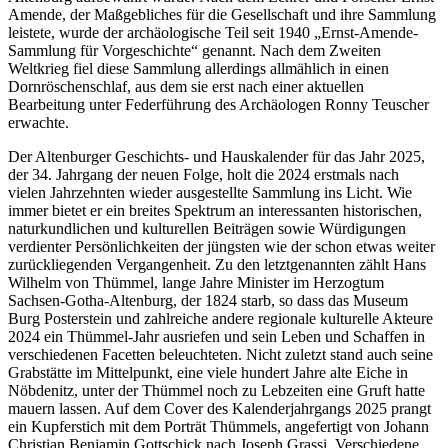
Amende, der Maßgebliches für die Gesellschaft und ihre Sammlung
leistete, wurde der archäologische Teil seit 1940 „Ernst-Amende-
Sammlung für Vorgeschichte“ genannt. Nach dem Zweiten
Weltkrieg fiel diese Sammlung allerdings allmählich in einen
Dornröschenschlaf, aus dem sie erst nach einer aktuellen
Bearbeitung unter Federführung des Archäologen Ronny Teuscher
erwachte.
Der Altenburger Geschichts- und Hauskalender für das Jahr 2025,
der 34. Jahrgang der neuen Folge, holt die 2024 erstmals nach
vielen Jahrzehnten wieder ausgestellte Sammlung ins Licht. Wie
immer bietet er ein breites Spektrum an interessanten historischen,
naturkundlichen und kulturellen Beiträgen sowie Würdigungen
verdienter Persönlichkeiten der jüngsten wie der schon etwas weiter
zurückliegenden Vergangenheit. Zu den letztgenannten zählt Hans
Wilhelm von Thümmel, lange Jahre Minister im Herzogtum
Sachsen-Gotha-Altenburg, der 1824 starb, so dass das Museum
Burg Posterstein und zahlreiche andere regionale kulturelle Akteure
2024 ein Thümmel-Jahr ausriefen und sein Leben und Schaffen in
verschiedenen Facetten beleuchteten. Nicht zuletzt stand auch seine
Grabstätte im Mittelpunkt, eine viele hundert Jahre alte Eiche in
Nöbdenitz, unter der Thümmel noch zu Lebzeiten eine Gruft hatte
mauern lassen. Auf dem Cover des Kalenderjahrgangs 2025 prangt
ein Kupferstich mit dem Porträt Thümmels, angefertigt von Johann
Christian Benjamin Gottschick nach Joseph Grassi. Verschiedene