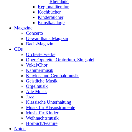
Rheinland
Regionalliteratur
Kochbücher
Kinderbücher
Kunstkataloge
Magazine
Concerto
Gewandhaus-Magazin
Bach-Magazin
CDs
Orchesterwerke
Oper, Operette, Oratorium, Singspiel
Vokal/Chor
Kammermusik
Klavier- und Cembalomusik
Geistliche Musik
Orgelmusik
Alte Musik
Jazz
Klassische Unterhaltung
Musik für Blasinstrumente
Musik für Kinder
Weihnachtsmusik
Hörbuch/Feature
Noten