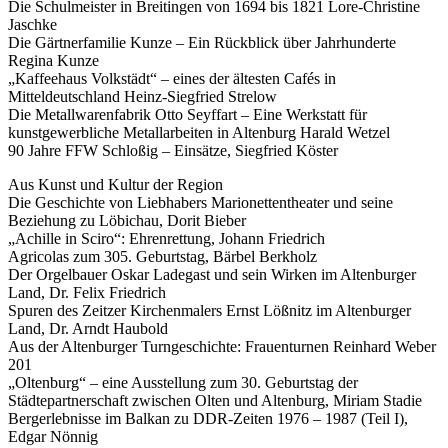
Die Schulmeister in Breitingen von 1694 bis 1821 Lore-Christine
Jaschke
Die Gärtnerfamilie Kunze – Ein Rückblick über Jahrhunderte
Regina Kunze
„Kaffeehaus Volkstädt“ – eines der ältesten Cafés in
Mitteldeutschland Heinz-Siegfried Strelow
Die Metallwarenfabrik Otto Seyffart – Eine Werkstatt für
kunstgewerbliche Metallarbeiten in Altenburg Harald Wetzel
90 Jahre FFW Schloßig – Einsätze, Siegfried Köster
Aus Kunst und Kultur der Region
Die Geschichte von Liebhabers Marionettentheater und seine
Beziehung zu Löbichau, Dorit Bieber
„Achille in Sciro“: Ehrenrettung, Johann Friedrich
Agricolas zum 305. Geburtstag, Bärbel Berkholz
Der Orgelbauer Oskar Ladegast und sein Wirken im Altenburger
Land, Dr. Felix Friedrich
Spuren des Zeitzer Kirchenmalers Ernst Lößnitz im Altenburger
Land, Dr. Arndt Haubold
Aus der Altenburger Turngeschichte: Frauenturnen Reinhard Weber
201
„Oltenburg“ – eine Ausstellung zum 30. Geburtstag der
Städtepartnerschaft zwischen Olten und Altenburg, Miriam Stadie
Bergerlebnisse im Balkan zu DDR-Zeiten 1976 – 1987 (Teil I),
Edgar Nönnig