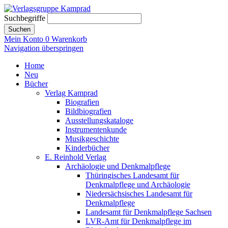
Suchbegriffe
Suchen
Mein Konto
0
Warenkorb
Navigation überspringen
Home
Neu
Bücher
Verlag Kamprad
Biografien
Bildbiografien
Ausstellungskataloge
Instrumentenkunde
Musikgeschichte
Kinderbücher
E. Reinhold Verlag
Archäologie und Denkmalpflege
Thüringisches Landesamt für
Denkmalpflege und Archäologie
Niedersächsisches Landesamt für
Denkmalpflege
Landesamt für Denkmalpflege Sachsen
LVR-Amt für Denkmalpflege im