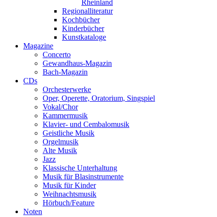
Rheinland
Regionalliteratur
Kochbücher
Kinderbücher
Kunstkataloge
Magazine
Concerto
Gewandhaus-Magazin
Bach-Magazin
CDs
Orchesterwerke
Oper, Operette, Oratorium, Singspiel
Vokal/Chor
Kammermusik
Klavier- und Cembalomusik
Geistliche Musik
Orgelmusik
Alte Musik
Jazz
Klassische Unterhaltung
Musik für Blasinstrumente
Musik für Kinder
Weihnachtsmusik
Hörbuch/Feature
Noten