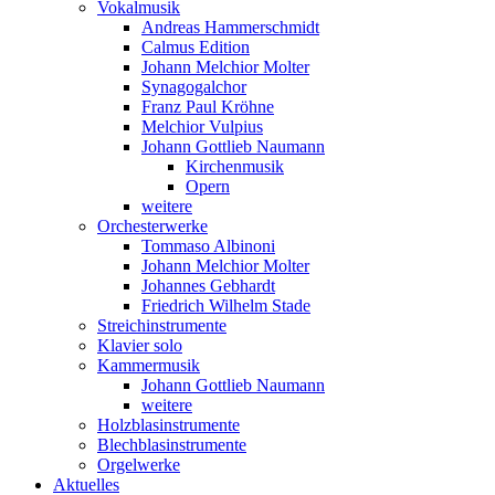
Vokalmusik
Andreas Hammerschmidt
Calmus Edition
Johann Melchior Molter
Synagogalchor
Franz Paul Kröhne
Melchior Vulpius
Johann Gottlieb Naumann
Kirchenmusik
Opern
weitere
Orchesterwerke
Tommaso Albinoni
Johann Melchior Molter
Johannes Gebhardt
Friedrich Wilhelm Stade
Streichinstrumente
Klavier solo
Kammermusik
Johann Gottlieb Naumann
weitere
Holzblasinstrumente
Blechblasinstrumente
Orgelwerke
Aktuelles