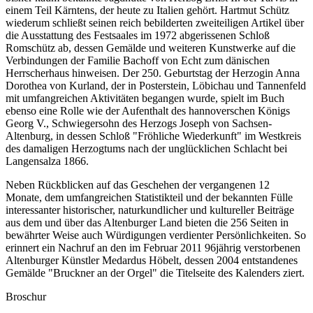
einem Teil Kärntens, der heute zu Italien gehört. Hartmut Schütz
wiederum schließt seinen reich bebilderten zweiteiligen Artikel über
die Ausstattung des Festsaales im 1972 abgerissenen Schloß
Romschütz ab, dessen Gemälde und weiteren Kunstwerke auf die
Verbindungen der Familie Bachoff von Echt zum dänischen
Herrscherhaus hinweisen. Der 250. Geburtstag der Herzogin Anna
Dorothea von Kurland, der in Posterstein, Löbichau und Tannenfeld
mit umfangreichen Aktivitäten begangen wurde, spielt im Buch
ebenso eine Rolle wie der Aufenthalt des hannoverschen Königs
Georg V., Schwiegersohn des Herzogs Joseph von Sachsen-
Altenburg, in dessen Schloß "Fröhliche Wiederkunft" im Westkreis
des damaligen Herzogtums nach der unglücklichen Schlacht bei
Langensalza 1866.
Neben Rückblicken auf das Geschehen der vergangenen 12
Monate, dem umfangreichen Statistikteil und der bekannten Fülle
interessanter historischer, naturkundlicher und kultureller Beiträge
aus dem und über das Altenburger Land bieten die 256 Seiten in
bewährter Weise auch Würdigungen verdienter Persönlichkeiten. So
erinnert ein Nachruf an den im Februar 2011 96jährig verstorbenen
Altenburger Künstler Medardus Höbelt, dessen 2004 entstandenes
Gemälde "Bruckner an der Orgel" die Titelseite des Kalenders ziert.
Broschur