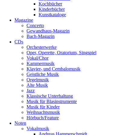
Kochbücher
Kinderbücher
Kunstkataloge
Magazine
Concerto
Gewandhaus-Magazin
Bach-Magazin
CDs
Orchesterwerke
Oper, Operette, Oratorium, Singspiel
Vokal/Chor
Kammermusik
Klavier- und Cembalomusik
Geistliche Musik
Orgelmusik
Alte Musik
Jazz
Klassische Unterhaltung
Musik für Blasinstrumente
Musik für Kinder
Weihnachtsmusik
Hörbuch/Feature
Noten
Vokalmusik
Andreas Hammerschmidt