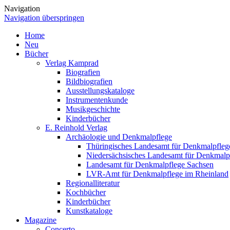
Navigation
Navigation überspringen
Home
Neu
Bücher
Verlag Kamprad
Biografien
Bildbiografien
Ausstellungskataloge
Instrumentenkunde
Musikgeschichte
Kinderbücher
E. Reinhold Verlag
Archäologie und Denkmalpflege
Thüringisches Landesamt für Denkmalpfleg
Niedersächsisches Landesamt für Denkmalp
Landesamt für Denkmalpflege Sachsen
LVR-Amt für Denkmalpflege im Rheinland
Regionalliteratur
Kochbücher
Kinderbücher
Kunstkataloge
Magazine
Concerto