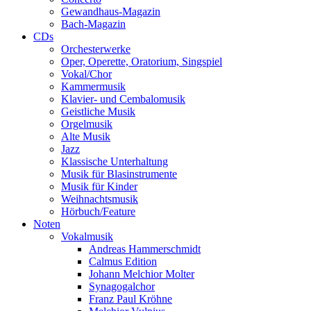
Gewandhaus-Magazin
Bach-Magazin
CDs
Orchesterwerke
Oper, Operette, Oratorium, Singspiel
Vokal/Chor
Kammermusik
Klavier- und Cembalomusik
Geistliche Musik
Orgelmusik
Alte Musik
Jazz
Klassische Unterhaltung
Musik für Blasinstrumente
Musik für Kinder
Weihnachtsmusik
Hörbuch/Feature
Noten
Vokalmusik
Andreas Hammerschmidt
Calmus Edition
Johann Melchior Molter
Synagogalchor
Franz Paul Kröhne