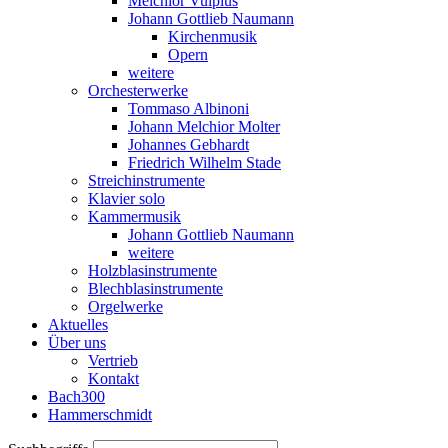
Melchior Vulpius
Johann Gottlieb Naumann
Kirchenmusik
Opern
weitere
Orchesterwerke
Tommaso Albinoni
Johann Melchior Molter
Johannes Gebhardt
Friedrich Wilhelm Stade
Streichinstrumente
Klavier solo
Kammermusik
Johann Gottlieb Naumann
weitere
Holzblasinstrumente
Blechblasinstrumente
Orgelwerke
Aktuelles
Über uns
Vertrieb
Kontakt
Bach300
Hammerschmidt