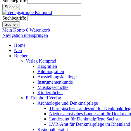
Suchbegriffe
Suchen
Suchbegriffe
Suchen
Mein Konto
0
Warenkorb
Navigation überspringen
Home
Neu
Bücher
Verlag Kamprad
Biografien
Bildbiografien
Ausstellungskataloge
Instrumentenkunde
Musikgeschichte
Kinderbücher
E. Reinhold Verlag
Archäologie und Denkmalpflege
Thüringisches Landesamt für Denkmalpfleg
Niedersächsisches Landesamt für Denkmalp
Landesamt für Denkmalpflege Sachsen
LVR-Amt für Denkmalpflege im Rheinland
Regionalliteratur