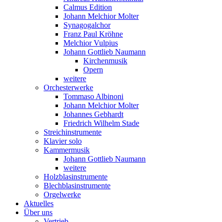
Calmus Edition
Johann Melchior Molter
Synagogalchor
Franz Paul Kröhne
Melchior Vulpius
Johann Gottlieb Naumann
Kirchenmusik
Opern
weitere
Orchesterwerke
Tommaso Albinoni
Johann Melchior Molter
Johannes Gebhardt
Friedrich Wilhelm Stade
Streichinstrumente
Klavier solo
Kammermusik
Johann Gottlieb Naumann
weitere
Holzblasinstrumente
Blechblasinstrumente
Orgelwerke
Aktuelles
Über uns
Vertrieb