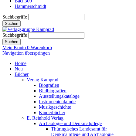
Bach300
Hammerschmidt
Suchbegriffe
Suchen
Suchbegriffe
Suchen
Mein Konto
0
Warenkorb
Navigation überspringen
Home
Neu
Bücher
Verlag Kamprad
Biografien
Bildbiografien
Ausstellungskataloge
Instrumentenkunde
Musikgeschichte
Kinderbücher
E. Reinhold Verlag
Archäologie und Denkmalpflege
Thüringisches Landesamt für
Denkmalpflege und Archäologie