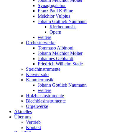
Johann Melchior Molter
Synagogalchor
Franz Paul Kröhne
Melchior Vulpius
Johann Gottlieb Naumann
Kirchenmusik
Opern
weitere
Orchesterwerke
Tommaso Albinoni
Johann Melchior Molter
Johannes Gebhardt
Friedrich Wilhelm Stade
Streichinstrumente
Klavier solo
Kammermusik
Johann Gottlieb Naumann
weitere
Holzblasinstrumente
Blechblasinstrumente
Orgelwerke
Aktuelles
Über uns
Vertrieb
Kontakt