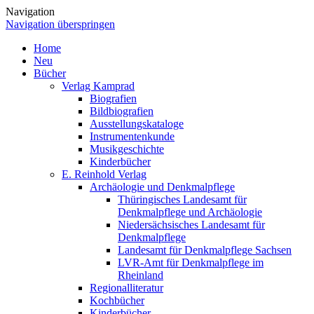
Navigation
Navigation überspringen
Home
Neu
Bücher
Verlag Kamprad
Biografien
Bildbiografien
Ausstellungskataloge
Instrumentenkunde
Musikgeschichte
Kinderbücher
E. Reinhold Verlag
Archäologie und Denkmalpflege
Thüringisches Landesamt für
Denkmalpflege und Archäologie
Niedersächsisches Landesamt für
Denkmalpflege
Landesamt für Denkmalpflege Sachsen
LVR-Amt für Denkmalpflege im
Rheinland
Regionalliteratur
Kochbücher
Kinderbücher