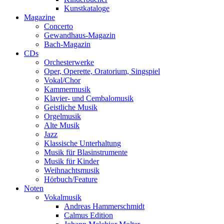
Kunstkataloge
Magazine
Concerto
Gewandhaus-Magazin
Bach-Magazin
CDs
Orchesterwerke
Oper, Operette, Oratorium, Singspiel
Vokal/Chor
Kammermusik
Klavier- und Cembalomusik
Geistliche Musik
Orgelmusik
Alte Musik
Jazz
Klassische Unterhaltung
Musik für Blasinstrumente
Musik für Kinder
Weihnachtsmusik
Hörbuch/Feature
Noten
Vokalmusik
Andreas Hammerschmidt
Calmus Edition