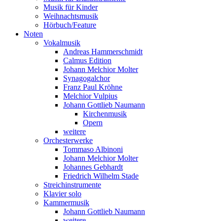
Musik für Kinder
Weihnachtsmusik
Hörbuch/Feature
Noten
Vokalmusik
Andreas Hammerschmidt
Calmus Edition
Johann Melchior Molter
Synagogalchor
Franz Paul Kröhne
Melchior Vulpius
Johann Gottlieb Naumann
Kirchenmusik
Opern
weitere
Orchesterwerke
Tommaso Albinoni
Johann Melchior Molter
Johannes Gebhardt
Friedrich Wilhelm Stade
Streichinstrumente
Klavier solo
Kammermusik
Johann Gottlieb Naumann
weitere