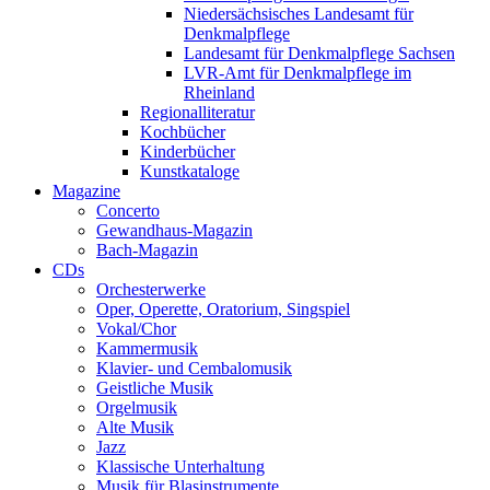
Niedersächsisches Landesamt für
Denkmalpflege
Landesamt für Denkmalpflege Sachsen
LVR-Amt für Denkmalpflege im
Rheinland
Regionalliteratur
Kochbücher
Kinderbücher
Kunstkataloge
Magazine
Concerto
Gewandhaus-Magazin
Bach-Magazin
CDs
Orchesterwerke
Oper, Operette, Oratorium, Singspiel
Vokal/Chor
Kammermusik
Klavier- und Cembalomusik
Geistliche Musik
Orgelmusik
Alte Musik
Jazz
Klassische Unterhaltung
Musik für Blasinstrumente