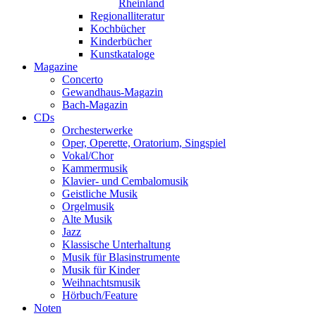
Rheinland
Regionalliteratur
Kochbücher
Kinderbücher
Kunstkataloge
Magazine
Concerto
Gewandhaus-Magazin
Bach-Magazin
CDs
Orchesterwerke
Oper, Operette, Oratorium, Singspiel
Vokal/Chor
Kammermusik
Klavier- und Cembalomusik
Geistliche Musik
Orgelmusik
Alte Musik
Jazz
Klassische Unterhaltung
Musik für Blasinstrumente
Musik für Kinder
Weihnachtsmusik
Hörbuch/Feature
Noten