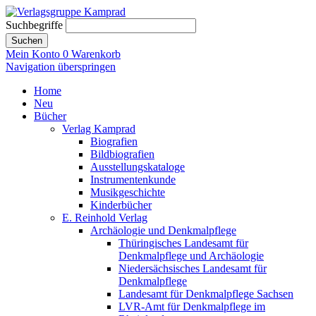
Suchbegriffe
Suchen
Mein Konto
0
Warenkorb
Navigation überspringen
Home
Neu
Bücher
Verlag Kamprad
Biografien
Bildbiografien
Ausstellungskataloge
Instrumentenkunde
Musikgeschichte
Kinderbücher
E. Reinhold Verlag
Archäologie und Denkmalpflege
Thüringisches Landesamt für
Denkmalpflege und Archäologie
Niedersächsisches Landesamt für
Denkmalpflege
Landesamt für Denkmalpflege Sachsen
LVR-Amt für Denkmalpflege im