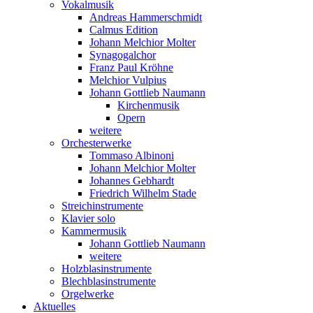
Vokalmusik
Andreas Hammerschmidt
Calmus Edition
Johann Melchior Molter
Synagogalchor
Franz Paul Kröhne
Melchior Vulpius
Johann Gottlieb Naumann
Kirchenmusik
Opern
weitere
Orchesterwerke
Tommaso Albinoni
Johann Melchior Molter
Johannes Gebhardt
Friedrich Wilhelm Stade
Streichinstrumente
Klavier solo
Kammermusik
Johann Gottlieb Naumann
weitere
Holzblasinstrumente
Blechblasinstrumente
Orgelwerke
Aktuelles