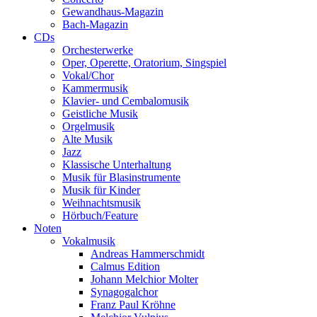
Gewandhaus-Magazin
Bach-Magazin
CDs
Orchesterwerke
Oper, Operette, Oratorium, Singspiel
Vokal/Chor
Kammermusik
Klavier- und Cembalomusik
Geistliche Musik
Orgelmusik
Alte Musik
Jazz
Klassische Unterhaltung
Musik für Blasinstrumente
Musik für Kinder
Weihnachtsmusik
Hörbuch/Feature
Noten
Vokalmusik
Andreas Hammerschmidt
Calmus Edition
Johann Melchior Molter
Synagogalchor
Franz Paul Kröhne