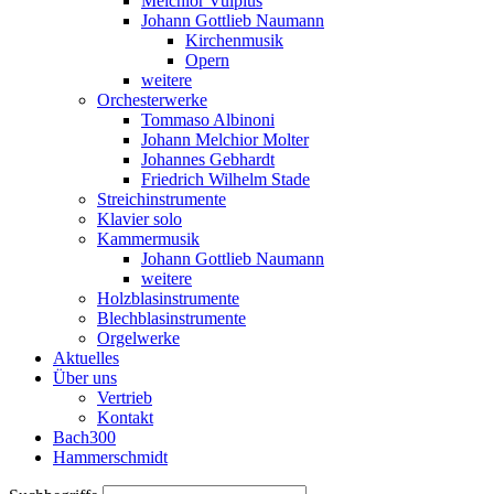
Melchior Vulpius
Johann Gottlieb Naumann
Kirchenmusik
Opern
weitere
Orchesterwerke
Tommaso Albinoni
Johann Melchior Molter
Johannes Gebhardt
Friedrich Wilhelm Stade
Streichinstrumente
Klavier solo
Kammermusik
Johann Gottlieb Naumann
weitere
Holzblasinstrumente
Blechblasinstrumente
Orgelwerke
Aktuelles
Über uns
Vertrieb
Kontakt
Bach300
Hammerschmidt