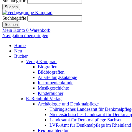
Suchbegriffe
Suchen
Suchbegriffe
Suchen
Mein Konto
0
Warenkorb
Navigation überspringen
Home
Neu
Bücher
Verlag Kamprad
Biografien
Bildbiografien
Ausstellungskataloge
Instrumentenkunde
Musikgeschichte
Kinderbücher
E. Reinhold Verlag
Archäologie und Denkmalpflege
Thüringisches Landesamt für Denkmalpfleg
Niedersächsisches Landesamt für Denkmalp
Landesamt für Denkmalpflege Sachsen
LVR-Amt für Denkmalpflege im Rheinland
Regionalliteratur