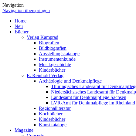
Navigation
Navigation überspringen
Home
Neu
Bücher
Verlag Kamprad
Biografien
Bildbiografien
Ausstellungskataloge
Instrumentenkunde
Musikgeschichte
Kinderbücher
E. Reinhold Verlag
Archäologie und Denkmalpflege
Thüringisches Landesamt für Denkmalpfleg
Niedersächsisches Landesamt für Denkmalp
Landesamt für Denkmalpflege Sachsen
LVR-Amt für Denkmalpflege im Rheinland
Regionalliteratur
Kochbücher
Kinderbücher
Kunstkataloge
Magazine
Concerto