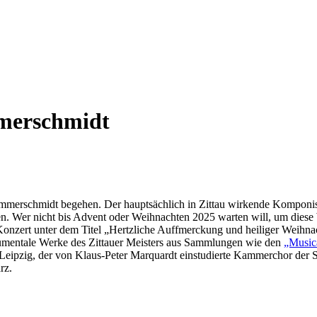
merschmidt
merschmidt begehen. Der hauptsächlich in Zittau wirkende Komponist
en. Wer nicht bis Advent oder Weihnachten 2025 warten will, um dies
 Konzert unter dem Titel „Hertzliche Auffmerckung und heiliger Weihnac
rumentale Werke des Zittauer Meisters aus Sammlungen wie den
„Music
 Leipzig, der von Klaus-Peter Marquardt einstudierte Kammerchor der S
rz.