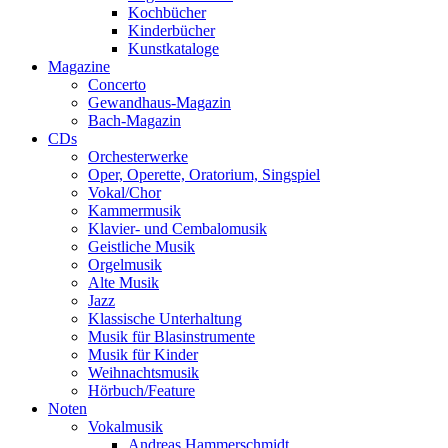
Kochbücher
Kinderbücher
Kunstkataloge
Magazine
Concerto
Gewandhaus-Magazin
Bach-Magazin
CDs
Orchesterwerke
Oper, Operette, Oratorium, Singspiel
Vokal/Chor
Kammermusik
Klavier- und Cembalomusik
Geistliche Musik
Orgelmusik
Alte Musik
Jazz
Klassische Unterhaltung
Musik für Blasinstrumente
Musik für Kinder
Weihnachtsmusik
Hörbuch/Feature
Noten
Vokalmusik
Andreas Hammerschmidt