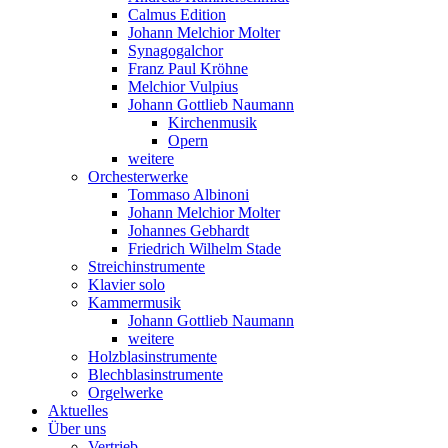
Calmus Edition
Johann Melchior Molter
Synagogalchor
Franz Paul Kröhne
Melchior Vulpius
Johann Gottlieb Naumann
Kirchenmusik
Opern
weitere
Orchesterwerke
Tommaso Albinoni
Johann Melchior Molter
Johannes Gebhardt
Friedrich Wilhelm Stade
Streichinstrumente
Klavier solo
Kammermusik
Johann Gottlieb Naumann
weitere
Holzblasinstrumente
Blechblasinstrumente
Orgelwerke
Aktuelles
Über uns
Vertrieb