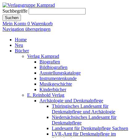
Suchbegriffe
Suchen
Mein Konto
0
Warenkorb
Navigation überspringen
Home
Neu
Bücher
Verlag Kamprad
Biografien
Bildbiografien
Ausstellungskataloge
Instrumentenkunde
Musikgeschichte
Kinderbücher
E. Reinhold Verlag
Archäologie und Denkmalpflege
Thüringisches Landesamt für
Denkmalpflege und Archäologie
Niedersächsisches Landesamt für
Denkmalpflege
Landesamt für Denkmalpflege Sachsen
LVR-Amt für Denkmalpflege im