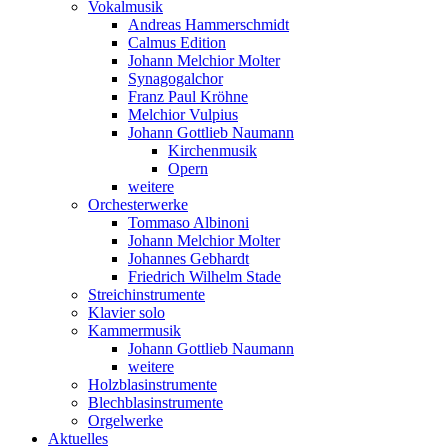
Vokalmusik
Andreas Hammerschmidt
Calmus Edition
Johann Melchior Molter
Synagogalchor
Franz Paul Kröhne
Melchior Vulpius
Johann Gottlieb Naumann
Kirchenmusik
Opern
weitere
Orchesterwerke
Tommaso Albinoni
Johann Melchior Molter
Johannes Gebhardt
Friedrich Wilhelm Stade
Streichinstrumente
Klavier solo
Kammermusik
Johann Gottlieb Naumann
weitere
Holzblasinstrumente
Blechblasinstrumente
Orgelwerke
Aktuelles