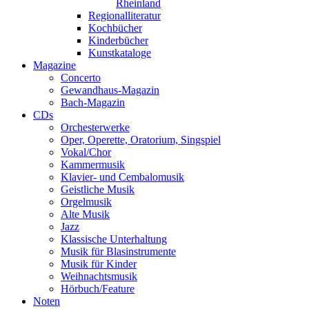
Rheinland
Regionalliteratur
Kochbücher
Kinderbücher
Kunstkataloge
Magazine
Concerto
Gewandhaus-Magazin
Bach-Magazin
CDs
Orchesterwerke
Oper, Operette, Oratorium, Singspiel
Vokal/Chor
Kammermusik
Klavier- und Cembalomusik
Geistliche Musik
Orgelmusik
Alte Musik
Jazz
Klassische Unterhaltung
Musik für Blasinstrumente
Musik für Kinder
Weihnachtsmusik
Hörbuch/Feature
Noten