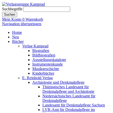
Suchbegriffe
Suchen
Mein Konto
0
Warenkorb
Navigation überspringen
Home
Neu
Bücher
Verlag Kamprad
Biografien
Bildbiografien
Ausstellungskataloge
Instrumentenkunde
Musikgeschichte
Kinderbücher
E. Reinhold Verlag
Archäologie und Denkmalpflege
Thüringisches Landesamt für
Denkmalpflege und Archäologie
Niedersächsisches Landesamt für
Denkmalpflege
Landesamt für Denkmalpflege Sachsen
LVR-Amt für Denkmalpflege im