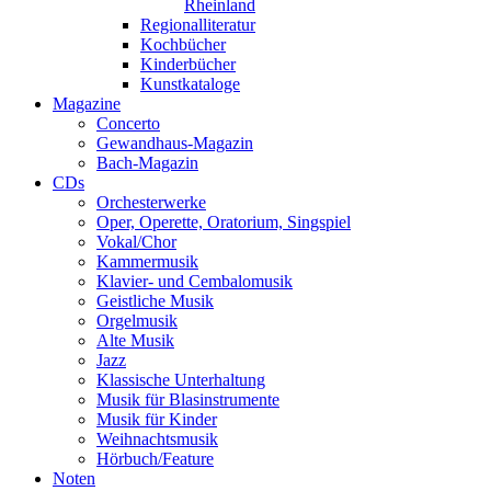
Rheinland
Regionalliteratur
Kochbücher
Kinderbücher
Kunstkataloge
Magazine
Concerto
Gewandhaus-Magazin
Bach-Magazin
CDs
Orchesterwerke
Oper, Operette, Oratorium, Singspiel
Vokal/Chor
Kammermusik
Klavier- und Cembalomusik
Geistliche Musik
Orgelmusik
Alte Musik
Jazz
Klassische Unterhaltung
Musik für Blasinstrumente
Musik für Kinder
Weihnachtsmusik
Hörbuch/Feature
Noten