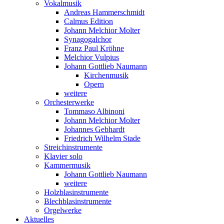
Vokalmusik
Andreas Hammerschmidt
Calmus Edition
Johann Melchior Molter
Synagogalchor
Franz Paul Kröhne
Melchior Vulpius
Johann Gottlieb Naumann
Kirchenmusik
Opern
weitere
Orchesterwerke
Tommaso Albinoni
Johann Melchior Molter
Johannes Gebhardt
Friedrich Wilhelm Stade
Streichinstrumente
Klavier solo
Kammermusik
Johann Gottlieb Naumann
weitere
Holzblasinstrumente
Blechblasinstrumente
Orgelwerke
Aktuelles