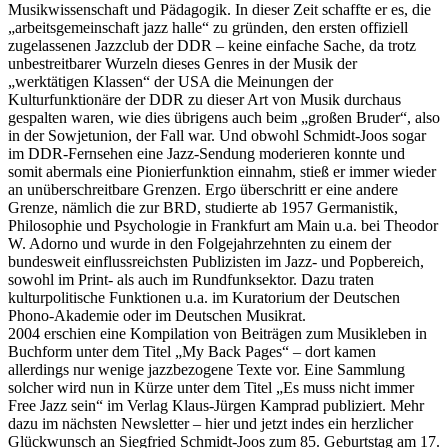
Musikwissenschaft und Pädagogik. In dieser Zeit schaffte er es, die
„arbeitsgemeinschaft jazz halle“ zu gründen, den ersten offiziell
zugelassenen Jazzclub der DDR – keine einfache Sache, da trotz
unbestreitbarer Wurzeln dieses Genres in der Musik der
„werktätigen Klassen“ der USA die Meinungen der
Kulturfunktionäre der DDR zu dieser Art von Musik durchaus
gespalten waren, wie dies übrigens auch beim „großen Bruder“, also
in der Sowjetunion, der Fall war. Und obwohl Schmidt-Joos sogar
im DDR-Fernsehen eine Jazz-Sendung moderieren konnte und
somit abermals eine Pionierfunktion einnahm, stieß er immer wieder
an unüberschreitbare Grenzen. Ergo überschritt er eine andere
Grenze, nämlich die zur BRD, studierte ab 1957 Germanistik,
Philosophie und Psychologie in Frankfurt am Main u.a. bei Theodor
W. Adorno und wurde in den Folgejahrzehnten zu einem der
bundesweit einflussreichsten Publizisten im Jazz- und Popbereich,
sowohl im Print- als auch im Rundfunksektor. Dazu traten
kulturpolitische Funktionen u.a. im Kuratorium der Deutschen
Phono-Akademie oder im Deutschen Musikrat.
2004 erschien eine Kompilation von Beiträgen zum Musikleben in
Buchform unter dem Titel „My Back Pages“ – dort kamen
allerdings nur wenige jazzbezogene Texte vor. Eine Sammlung
solcher wird nun in Kürze unter dem Titel „Es muss nicht immer
Free Jazz sein“ im Verlag Klaus-Jürgen Kamprad publiziert. Mehr
dazu im nächsten Newsletter – hier und jetzt indes ein herzlicher
Glückwunsch an Siegfried Schmidt-Joos zum 85. Geburtstag am 17.