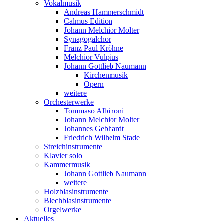
Vokalmusik
Andreas Hammerschmidt
Calmus Edition
Johann Melchior Molter
Synagogalchor
Franz Paul Kröhne
Melchior Vulpius
Johann Gottlieb Naumann
Kirchenmusik
Opern
weitere
Orchesterwerke
Tommaso Albinoni
Johann Melchior Molter
Johannes Gebhardt
Friedrich Wilhelm Stade
Streichinstrumente
Klavier solo
Kammermusik
Johann Gottlieb Naumann
weitere
Holzblasinstrumente
Blechblasinstrumente
Orgelwerke
Aktuelles