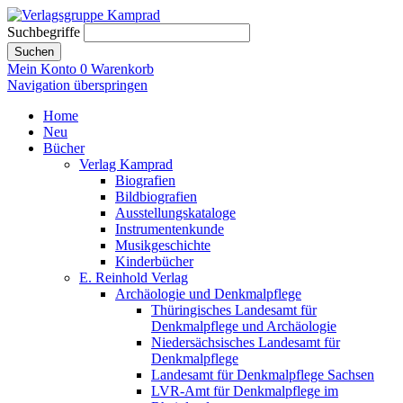
Suchbegriffe
Suchen
Mein Konto
0
Warenkorb
Navigation überspringen
Home
Neu
Bücher
Verlag Kamprad
Biografien
Bildbiografien
Ausstellungskataloge
Instrumentenkunde
Musikgeschichte
Kinderbücher
E. Reinhold Verlag
Archäologie und Denkmalpflege
Thüringisches Landesamt für
Denkmalpflege und Archäologie
Niedersächsisches Landesamt für
Denkmalpflege
Landesamt für Denkmalpflege Sachsen
LVR-Amt für Denkmalpflege im