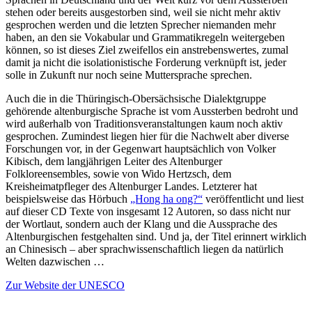
stehen oder bereits ausgestorben sind, weil sie nicht mehr aktiv
gesprochen werden und die letzten Sprecher niemanden mehr
haben, an den sie Vokabular und Grammatikregeln weitergeben
können, so ist dieses Ziel zweifellos ein anstrebenswertes, zumal
damit ja nicht die isolationistische Forderung verknüpft ist, jeder
solle in Zukunft nur noch seine Muttersprache sprechen.
Auch die in die Thüringisch-Obersächsische Dialektgruppe
gehörende altenburgische Sprache ist vom Aussterben bedroht und
wird außerhalb von Traditionsveranstaltungen kaum noch aktiv
gesprochen. Zumindest liegen hier für die Nachwelt aber diverse
Forschungen vor, in der Gegenwart hauptsächlich von Volker
Kibisch, dem langjährigen Leiter des Altenburger
Folkloreensembles, sowie von Wido Hertzsch, dem
Kreisheimatpfleger des Altenburger Landes. Letzterer hat
beispielsweise das Hörbuch
„Hong ha ong?“
veröffentlicht und liest
auf dieser CD Texte von insgesamt 12 Autoren, so dass nicht nur
der Wortlaut, sondern auch der Klang und die Aussprache des
Altenburgischen festgehalten sind. Und ja, der Titel erinnert wirklich
an Chinesisch – aber sprachwissenschaftlich liegen da natürlich
Welten dazwischen …
Zur Website der UNESCO