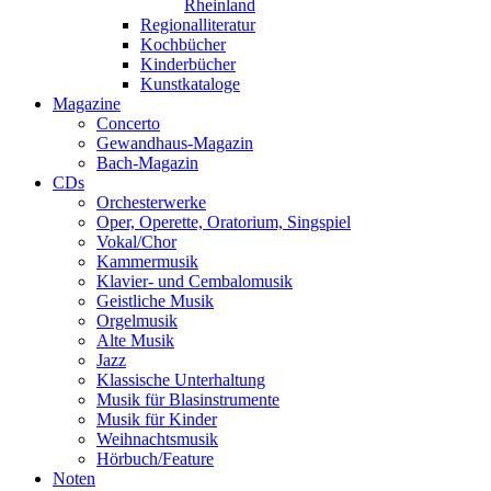
Rheinland
Regionalliteratur
Kochbücher
Kinderbücher
Kunstkataloge
Magazine
Concerto
Gewandhaus-Magazin
Bach-Magazin
CDs
Orchesterwerke
Oper, Operette, Oratorium, Singspiel
Vokal/Chor
Kammermusik
Klavier- und Cembalomusik
Geistliche Musik
Orgelmusik
Alte Musik
Jazz
Klassische Unterhaltung
Musik für Blasinstrumente
Musik für Kinder
Weihnachtsmusik
Hörbuch/Feature
Noten