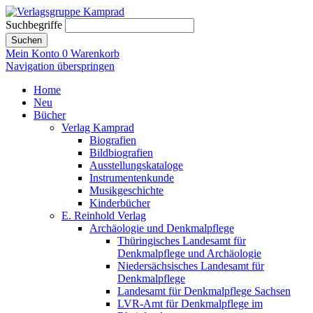
Suchbegriffe
Suchen
Mein Konto
0
Warenkorb
Navigation überspringen
Home
Neu
Bücher
Verlag Kamprad
Biografien
Bildbiografien
Ausstellungskataloge
Instrumentenkunde
Musikgeschichte
Kinderbücher
E. Reinhold Verlag
Archäologie und Denkmalpflege
Thüringisches Landesamt für
Denkmalpflege und Archäologie
Niedersächsisches Landesamt für
Denkmalpflege
Landesamt für Denkmalpflege Sachsen
LVR-Amt für Denkmalpflege im