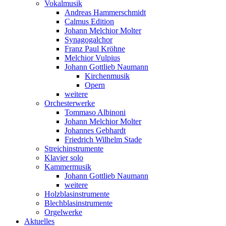
Vokalmusik
Andreas Hammerschmidt
Calmus Edition
Johann Melchior Molter
Synagogalchor
Franz Paul Kröhne
Melchior Vulpius
Johann Gottlieb Naumann
Kirchenmusik
Opern
weitere
Orchesterwerke
Tommaso Albinoni
Johann Melchior Molter
Johannes Gebhardt
Friedrich Wilhelm Stade
Streichinstrumente
Klavier solo
Kammermusik
Johann Gottlieb Naumann
weitere
Holzblasinstrumente
Blechblasinstrumente
Orgelwerke
Aktuelles