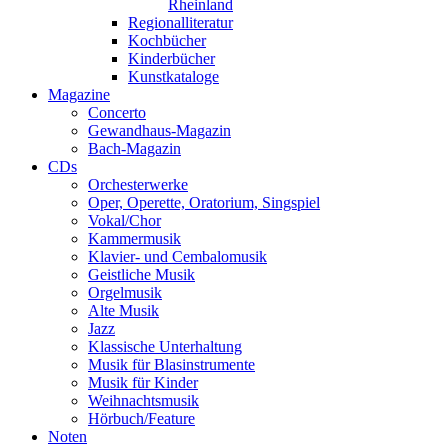
Rheinland
Regionalliteratur
Kochbücher
Kinderbücher
Kunstkataloge
Magazine
Concerto
Gewandhaus-Magazin
Bach-Magazin
CDs
Orchesterwerke
Oper, Operette, Oratorium, Singspiel
Vokal/Chor
Kammermusik
Klavier- und Cembalomusik
Geistliche Musik
Orgelmusik
Alte Musik
Jazz
Klassische Unterhaltung
Musik für Blasinstrumente
Musik für Kinder
Weihnachtsmusik
Hörbuch/Feature
Noten