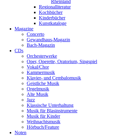
Rheinland
Regionalliteratur
Kochbücher
Kinderbücher
Kunstkataloge
Magazine
Concerto
Gewandhaus-Magazin
Bach-Magazin
CDs
Orchesterwerke
Oper, Operette, Oratorium, Singspiel
Vokal/Chor
Kammermusik
Klavier- und Cembalomusik
Geistliche Musik
Orgelmusik
Alte Musik
Jazz
Klassische Unterhaltung
Musik für Blasinstrumente
Musik für Kinder
Weihnachtsmusik
Hörbuch/Feature
Noten