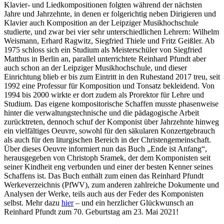
Klavier- und Liedkompositionen folgten während der nächsten
Jahre und Jahrzehnte, in denen er folgerichtig neben Dirigieren und
Klavier auch Komposition an der Leipziger Musikhochschule
studierte, und zwar bei vier sehr unterschiedlichen Lehrern: Wilhelm
Weismann, Erhard Ragwitz, Siegfried Thiele und Fritz Geißler. Ab
1975 schloss sich ein Studium als Meisterschüler von Siegfried
Matthus in Berlin an, parallel unterrichtete Reinhard Pfundt aber
auch schon an der Leipziger Musikhochschule, und dieser
Einrichtung blieb er bis zum Eintritt in den Ruhestand 2017 treu, seit
1992 eine Professur für Komposition und Tonsatz bekleidend. Von
1994 bis 2000 wirkte er dort zudem als Prorektor für Lehre und
Studium. Das eigene kompositorische Schaffen musste phasenweise
hinter die verwaltungstechnische und die pädagogische Arbeit
zurücktreten, dennoch schuf der Komponist über Jahrzehnte hinweg
ein vielfältiges Oeuvre, sowohl für den säkularen Konzertgebrauch
als auch für den liturgischen Bereich in der Christengemeinschaft.
Über dieses Oeuvre informiert nun das Buch „Ende ist Anfang“,
herausgegeben von Christoph Sramek, der dem Komponisten seit
seiner Kindheit eng verbunden und einer der besten Kenner seines
Schaffens ist. Das Buch enthält zum einen das Reinhard Pfundt
Werkeverzeichnis (PfWV), zum anderen zahlreiche Dokumente und
Analysen der Werke, teils auch aus der Feder des Komponisten
selbst. Mehr dazu
hier
– und ein herzlicher Glückwunsch an
Reinhard Pfundt zum 70. Geburtstag am 23. Mai 2021!