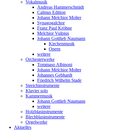
Vokalmusik
Andreas Hammerschmidt
Calmus Edition
Johann Melchior Molter
Synagogalchor
Franz Paul Kröhne
Melchior Vulpius
Johann Gottlieb Naumann
Kirchenmusik
Opern
weitere
Orchesterwerke
Tommaso Albinoni
Johann Melchior Molter
Johannes Gebhardt
Friedrich Wilhelm Stade
Streichinstrumente
Klavier solo
Kammermusik
Johann Gottlieb Naumann
weitere
Holzblasinstrumente
Blechblasinstrumente
Orgelwerke
Aktuelles