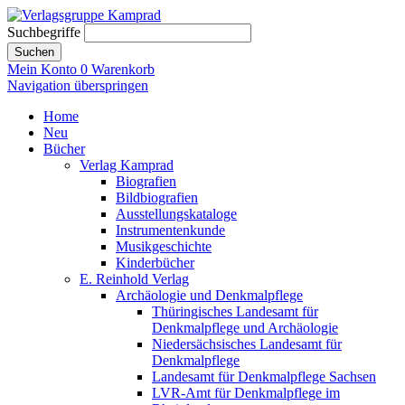
Suchbegriffe
Suchen
Mein Konto
0
Warenkorb
Navigation überspringen
Home
Neu
Bücher
Verlag Kamprad
Biografien
Bildbiografien
Ausstellungskataloge
Instrumentenkunde
Musikgeschichte
Kinderbücher
E. Reinhold Verlag
Archäologie und Denkmalpflege
Thüringisches Landesamt für
Denkmalpflege und Archäologie
Niedersächsisches Landesamt für
Denkmalpflege
Landesamt für Denkmalpflege Sachsen
LVR-Amt für Denkmalpflege im