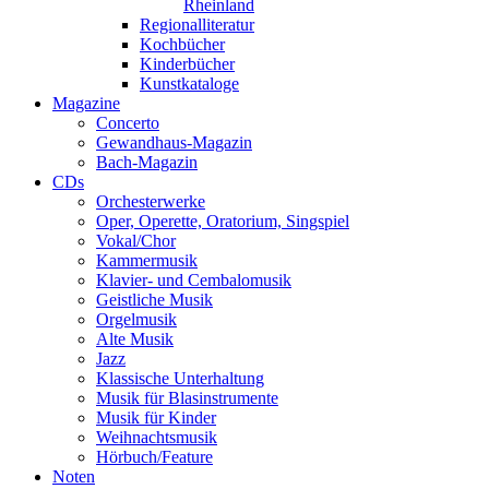
Rheinland
Regionalliteratur
Kochbücher
Kinderbücher
Kunstkataloge
Magazine
Concerto
Gewandhaus-Magazin
Bach-Magazin
CDs
Orchesterwerke
Oper, Operette, Oratorium, Singspiel
Vokal/Chor
Kammermusik
Klavier- und Cembalomusik
Geistliche Musik
Orgelmusik
Alte Musik
Jazz
Klassische Unterhaltung
Musik für Blasinstrumente
Musik für Kinder
Weihnachtsmusik
Hörbuch/Feature
Noten