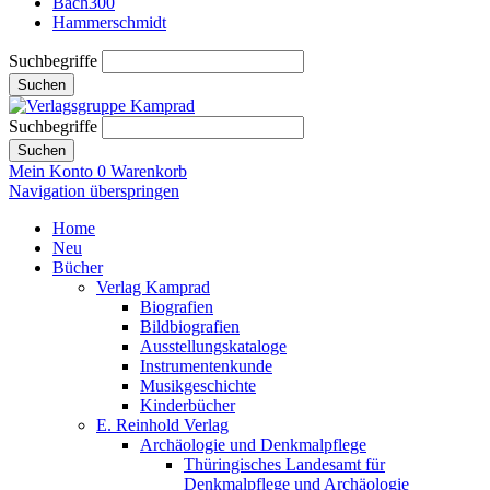
Bach300
Hammerschmidt
Suchbegriffe
Suchen
Suchbegriffe
Suchen
Mein Konto
0
Warenkorb
Navigation überspringen
Home
Neu
Bücher
Verlag Kamprad
Biografien
Bildbiografien
Ausstellungskataloge
Instrumentenkunde
Musikgeschichte
Kinderbücher
E. Reinhold Verlag
Archäologie und Denkmalpflege
Thüringisches Landesamt für
Denkmalpflege und Archäologie