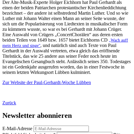
Der Alte-Musik-Experte Holger Eichhorn hat Paul Gerhardt als
einen der beiden Patriarchen protestantischer Kirchenlieddichtung
bezeichnet – der andere ist selbstredend Martin Luther. Und so wie
Luther mit Johann Walter einen Mann an seiner Seite wusste, der
sich um die Popularisierung von Liedtexten in musikalischer Form
zu kümmern wusste, so war es bei Gerhardt mit Johann Crüger.
Eine Auswahl von Crügers „ConcertChorälen“ aus deren ersten
beiden Teilen von 1649 bzw. 1657 bietet Eichhorns CD
„Wach auff
, und natürlich sind auch Texte von Paul
mein Hertz und singe“
Gerhardt in der Auswahl vertreten, etwa gleich das eröffnende
Titelstück, das wie 25 andere aus seiner Feder noch heute im
Evangelischen Gesangbuch steht. Anlässlich seines 350. Todestages
ist ein Gedenkjahr ausgerufen worden, das in einer Festwoche in
seinem letzten Wirkungsort Lübben kulminiert.
Zur Website der Paul-Gerhardt-Woche Lübben
Zurück
Newsletter abonnieren
E-Mail-Adresse