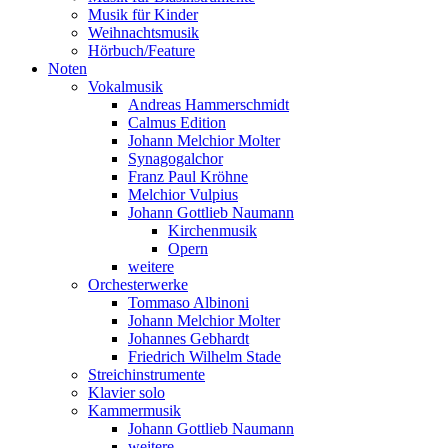
Musik für Kinder
Weihnachtsmusik
Hörbuch/Feature
Noten
Vokalmusik
Andreas Hammerschmidt
Calmus Edition
Johann Melchior Molter
Synagogalchor
Franz Paul Kröhne
Melchior Vulpius
Johann Gottlieb Naumann
Kirchenmusik
Opern
weitere
Orchesterwerke
Tommaso Albinoni
Johann Melchior Molter
Johannes Gebhardt
Friedrich Wilhelm Stade
Streichinstrumente
Klavier solo
Kammermusik
Johann Gottlieb Naumann
weitere