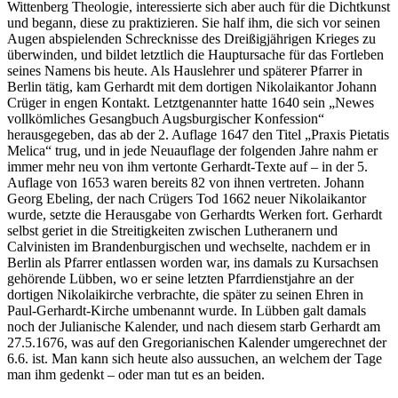
Wittenberg Theologie, interessierte sich aber auch für die Dichtkunst
und begann, diese zu praktizieren. Sie half ihm, die sich vor seinen
Augen abspielenden Schrecknisse des Dreißigjährigen Krieges zu
überwinden, und bildet letztlich die Hauptursache für das Fortleben
seines Namens bis heute. Als Hauslehrer und späterer Pfarrer in
Berlin tätig, kam Gerhardt mit dem dortigen Nikolaikantor Johann
Crüger in engen Kontakt. Letztgenannter hatte 1640 sein „Newes
vollkömliches Gesangbuch Augsburgischer Konfession“
herausgegeben, das ab der 2. Auflage 1647 den Titel „Praxis Pietatis
Melica“ trug, und in jede Neuauflage der folgenden Jahre nahm er
immer mehr neu von ihm vertonte Gerhardt-Texte auf – in der 5.
Auflage von 1653 waren bereits 82 von ihnen vertreten. Johann
Georg Ebeling, der nach Crügers Tod 1662 neuer Nikolaikantor
wurde, setzte die Herausgabe von Gerhardts Werken fort. Gerhardt
selbst geriet in die Streitigkeiten zwischen Lutheranern und
Calvinisten im Brandenburgischen und wechselte, nachdem er in
Berlin als Pfarrer entlassen worden war, ins damals zu Kursachsen
gehörende Lübben, wo er seine letzten Pfarrdienstjahre an der
dortigen Nikolaikirche verbrachte, die später zu seinen Ehren in
Paul-Gerhardt-Kirche umbenannt wurde. In Lübben galt damals
noch der Julianische Kalender, und nach diesem starb Gerhardt am
27.5.1676, was auf den Gregorianischen Kalender umgerechnet der
6.6. ist. Man kann sich heute also aussuchen, an welchem der Tage
man ihm gedenkt – oder man tut es an beiden.