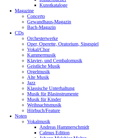
Kunstkataloge
Magazine
Concerto
Gewandhaus-Magazin
Bach-Magazin
CDs
Orchesterwerke
Oper, Operette, Oratorium, Singspiel
Vokal/Chor
Kammermusik
Klavier- und Cembalomusik
Geistliche Musik
Orgelmusik
Alte Musik
Jazz
Klassische Unterhaltung
Musik für Blasinstrumente
Musik für Kinder
Weihnachtsmusik
Hörbuch/Feature
Noten
Vokalmusik
Andreas Hammerschmidt
Calmus Edition