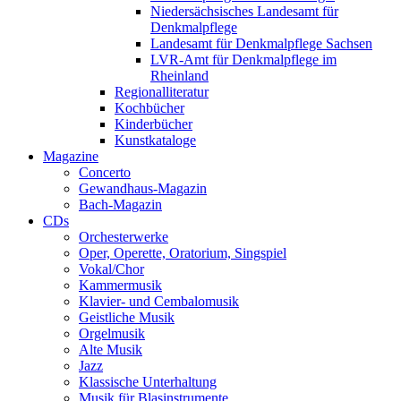
Niedersächsisches Landesamt für
Denkmalpflege
Landesamt für Denkmalpflege Sachsen
LVR-Amt für Denkmalpflege im
Rheinland
Regionalliteratur
Kochbücher
Kinderbücher
Kunstkataloge
Magazine
Concerto
Gewandhaus-Magazin
Bach-Magazin
CDs
Orchesterwerke
Oper, Operette, Oratorium, Singspiel
Vokal/Chor
Kammermusik
Klavier- und Cembalomusik
Geistliche Musik
Orgelmusik
Alte Musik
Jazz
Klassische Unterhaltung
Musik für Blasinstrumente