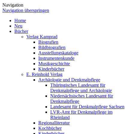
Navigation
Navigation überspringen
Home
Neu
Bücher
Verlag Kamprad
Biografien
Bildbiografien
Ausstellungskataloge
Instrumentenkunde
Musikgeschichte
Kinderbücher
E. Reinhold Verlag
Archäologie und Denkmalpflege
Thüringisches Landesamt für
Denkmalpflege und Archäologie
Niedersächsisches Landesamt für
Denkmalpflege
Landesamt für Denkmalpflege Sachsen
LVR-Amt für Denkmalpflege im
Rheinland
Regionalliteratur
Kochbücher
Kinderbücher