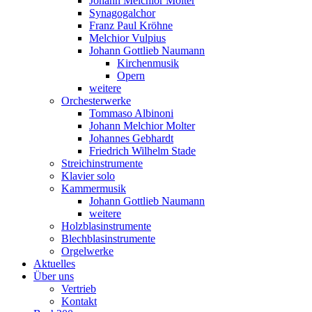
Johann Melchior Molter
Synagogalchor
Franz Paul Kröhne
Melchior Vulpius
Johann Gottlieb Naumann
Kirchenmusik
Opern
weitere
Orchesterwerke
Tommaso Albinoni
Johann Melchior Molter
Johannes Gebhardt
Friedrich Wilhelm Stade
Streichinstrumente
Klavier solo
Kammermusik
Johann Gottlieb Naumann
weitere
Holzblasinstrumente
Blechblasinstrumente
Orgelwerke
Aktuelles
Über uns
Vertrieb
Kontakt