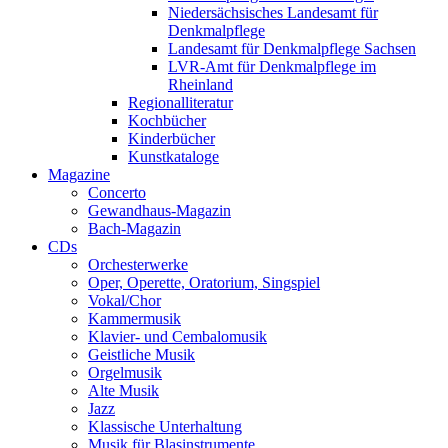
Niedersächsisches Landesamt für
Denkmalpflege
Landesamt für Denkmalpflege Sachsen
LVR-Amt für Denkmalpflege im
Rheinland
Regionalliteratur
Kochbücher
Kinderbücher
Kunstkataloge
Magazine
Concerto
Gewandhaus-Magazin
Bach-Magazin
CDs
Orchesterwerke
Oper, Operette, Oratorium, Singspiel
Vokal/Chor
Kammermusik
Klavier- und Cembalomusik
Geistliche Musik
Orgelmusik
Alte Musik
Jazz
Klassische Unterhaltung
Musik für Blasinstrumente