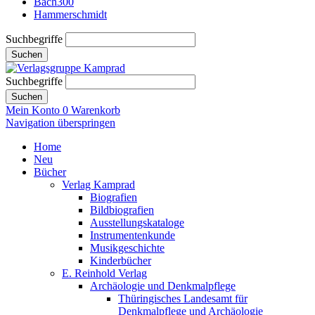
Bach300
Hammerschmidt
Suchbegriffe
Suchen
Suchbegriffe
Suchen
Mein Konto
0
Warenkorb
Navigation überspringen
Home
Neu
Bücher
Verlag Kamprad
Biografien
Bildbiografien
Ausstellungskataloge
Instrumentenkunde
Musikgeschichte
Kinderbücher
E. Reinhold Verlag
Archäologie und Denkmalpflege
Thüringisches Landesamt für
Denkmalpflege und Archäologie