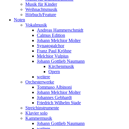
Musik für Kinder
Weihnachtsmusik
Hörbuch/Feature
Noten
Vokalmusik
Andreas Hammerschmidt
Calmus Edition
Johann Melchior Molter
Synagogalchor
Franz Paul Kröhne
Melchior Vulpius
Johann Gottlieb Naumann
Kirchenmusik
Opern
weitere
Orchesterwerke
Tommaso Albinoni
Johann Melchior Molter
Johannes Gebhardt
Friedrich Wilhelm Stade
Streichinstrumente
Klavier solo
Kammermusik
Johann Gottlieb Naumann
weitere