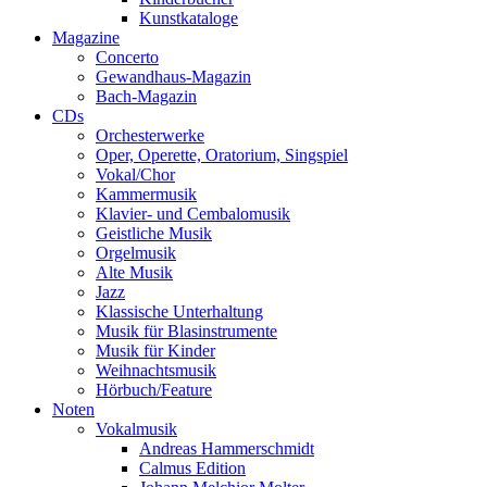
Kunstkataloge
Magazine
Concerto
Gewandhaus-Magazin
Bach-Magazin
CDs
Orchesterwerke
Oper, Operette, Oratorium, Singspiel
Vokal/Chor
Kammermusik
Klavier- und Cembalomusik
Geistliche Musik
Orgelmusik
Alte Musik
Jazz
Klassische Unterhaltung
Musik für Blasinstrumente
Musik für Kinder
Weihnachtsmusik
Hörbuch/Feature
Noten
Vokalmusik
Andreas Hammerschmidt
Calmus Edition