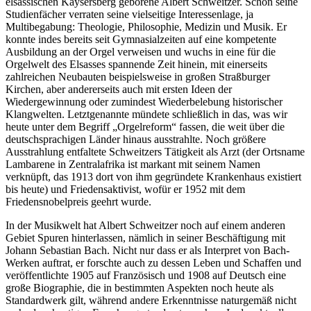
elsässischen Kaysersberg geborene Albert Schweitzer. Schon seine
Studienfächer verraten seine vielseitige Interessenlage, ja
Multibegabung: Theologie, Philosophie, Medizin und Musik. Er
konnte indes bereits seit Gymnasialzeiten auf eine kompetente
Ausbildung an der Orgel verweisen und wuchs in eine für die
Orgelwelt des Elsasses spannende Zeit hinein, mit einerseits
zahlreichen Neubauten beispielsweise in großen Straßburger
Kirchen, aber andererseits auch mit ersten Ideen der
Wiedergewinnung oder zumindest Wiederbelebung historischer
Klangwelten. Letztgenannte mündete schließlich in das, was wir
heute unter dem Begriff „Orgelreform“ fassen, die weit über die
deutschsprachigen Länder hinaus ausstrahlte. Noch größere
Ausstrahlung entfaltete Schweitzers Tätigkeit als Arzt (der Ortsname
Lambarene in Zentralafrika ist markant mit seinem Namen
verknüpft, das 1913 dort von ihm gegründete Krankenhaus existiert
bis heute) und Friedensaktivist, wofür er 1952 mit dem
Friedensnobelpreis geehrt wurde.
In der Musikwelt hat Albert Schweitzer noch auf einem anderen
Gebiet Spuren hinterlassen, nämlich in seiner Beschäftigung mit
Johann Sebastian Bach. Nicht nur dass er als Interpret von Bach-
Werken auftrat, er forschte auch zu dessen Leben und Schaffen und
veröffentlichte 1905 auf Französisch und 1908 auf Deutsch eine
große Biographie, die in bestimmten Aspekten noch heute als
Standardwerk gilt, während andere Erkenntnisse naturgemäß nicht