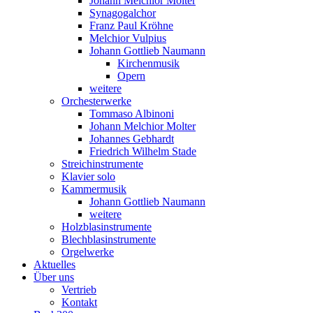
Johann Melchior Molter
Synagogalchor
Franz Paul Kröhne
Melchior Vulpius
Johann Gottlieb Naumann
Kirchenmusik
Opern
weitere
Orchesterwerke
Tommaso Albinoni
Johann Melchior Molter
Johannes Gebhardt
Friedrich Wilhelm Stade
Streichinstrumente
Klavier solo
Kammermusik
Johann Gottlieb Naumann
weitere
Holzblasinstrumente
Blechblasinstrumente
Orgelwerke
Aktuelles
Über uns
Vertrieb
Kontakt