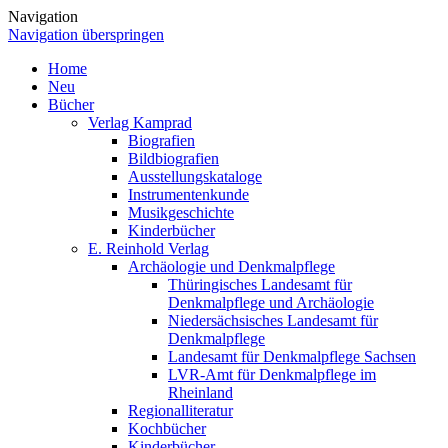
Navigation
Navigation überspringen
Home
Neu
Bücher
Verlag Kamprad
Biografien
Bildbiografien
Ausstellungskataloge
Instrumentenkunde
Musikgeschichte
Kinderbücher
E. Reinhold Verlag
Archäologie und Denkmalpflege
Thüringisches Landesamt für
Denkmalpflege und Archäologie
Niedersächsisches Landesamt für
Denkmalpflege
Landesamt für Denkmalpflege Sachsen
LVR-Amt für Denkmalpflege im
Rheinland
Regionalliteratur
Kochbücher
Kinderbücher