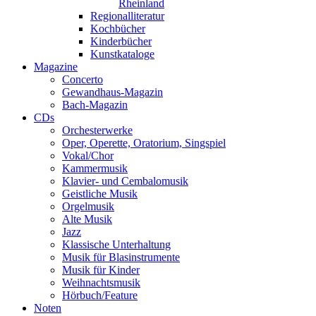
Rheinland
Regionalliteratur
Kochbücher
Kinderbücher
Kunstkataloge
Magazine
Concerto
Gewandhaus-Magazin
Bach-Magazin
CDs
Orchesterwerke
Oper, Operette, Oratorium, Singspiel
Vokal/Chor
Kammermusik
Klavier- und Cembalomusik
Geistliche Musik
Orgelmusik
Alte Musik
Jazz
Klassische Unterhaltung
Musik für Blasinstrumente
Musik für Kinder
Weihnachtsmusik
Hörbuch/Feature
Noten