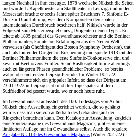
langen Nachhall in ihm erzeugte. 1878 wechselte Nikisch die Seiten
und wurde 1. Kapellmeister am Stadttheater in Leipzig, und in der
Messestadt brachte er sechs Jahre später Bruckners 7. Sinfonie E-
Dur zur Uraufführung, was dem Komponisten den späten
internationalen Durchbruch bescheren half. Nikisch wurde in der
Folgezeit zum Musterbeispiel eines „Dirigenten neuen Typs“: Er
leitete ab 1895 parallel das Gewandhausorchester und die Berliner
Philharmoniker, konnte auf Erfahrungen aus der Neuen Welt
verweisen (als Chefdirigent des Boston Symphony Orchestra), trat
auch als tourender Dirigent in Erscheinung und spielte 1913 mit den
Berliner Philharmonikern die erste Sinfonie-Tonkonserve ein, und
zwar mit Beethovens Fünfter. Seine Rastlosigkeit führte allerdings
auch zu längeren Phasen gesundheitlicher Probleme, so bereits
während seiner ersten Leipzig-Periode. Im Winter 1921/22
verschlimmerte sich ein grippaler Infekt, so dass der Dirigent am
23.01.1922 in Leipzig starb und drei Tage später auf dem
Südfriedhof beigesetzt wurde, wo er noch heute ruht.
Im Gewandhaus ist anlässlich des 100. Todestages von Arthur
Nikisch eine Ausstellung eingerichtet worden, die so gehängt
wurde, dass man sie von außerhalb des Gebäudes (auf der
Ringseite) betrachten kann. Den Katalog zur Ausstellung, zugleich
eine Sonderausgabe des Gewandhaus-Magazins, gibt es in einer
limitierten Auflage nur im Gewandhaus selbst. Auch die reguläre
Ausgabe Nr. 113 des Gewandhaus-Magazins
(Winter 2021/22)