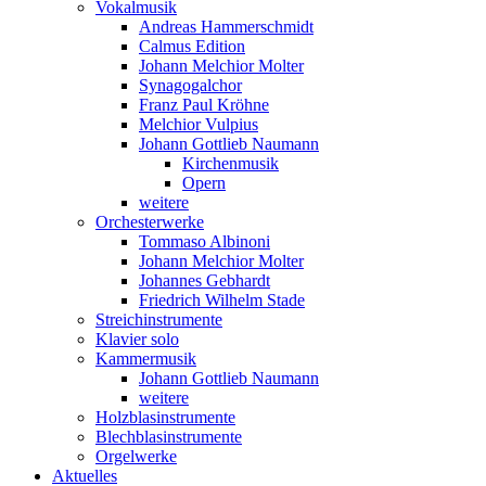
Vokalmusik
Andreas Hammerschmidt
Calmus Edition
Johann Melchior Molter
Synagogalchor
Franz Paul Kröhne
Melchior Vulpius
Johann Gottlieb Naumann
Kirchenmusik
Opern
weitere
Orchesterwerke
Tommaso Albinoni
Johann Melchior Molter
Johannes Gebhardt
Friedrich Wilhelm Stade
Streichinstrumente
Klavier solo
Kammermusik
Johann Gottlieb Naumann
weitere
Holzblasinstrumente
Blechblasinstrumente
Orgelwerke
Aktuelles