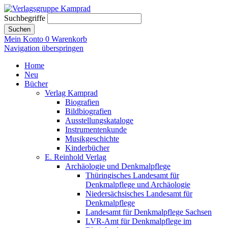
Suchbegriffe
Suchen
Mein Konto
0
Warenkorb
Navigation überspringen
Home
Neu
Bücher
Verlag Kamprad
Biografien
Bildbiografien
Ausstellungskataloge
Instrumentenkunde
Musikgeschichte
Kinderbücher
E. Reinhold Verlag
Archäologie und Denkmalpflege
Thüringisches Landesamt für
Denkmalpflege und Archäologie
Niedersächsisches Landesamt für
Denkmalpflege
Landesamt für Denkmalpflege Sachsen
LVR-Amt für Denkmalpflege im